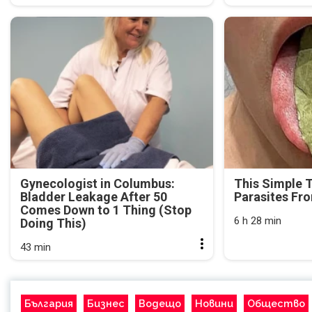
Gynecologist in Columbus:
This Simple 
Bladder Leakage After 50
Parasites Fr
Comes Down to 1 Thing (Stop
6 h 28 min
Doing This)
43 min
България
Бизнес
Водещо
Новини
Общество