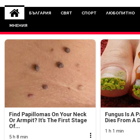
novinite-dnesbg.eu
Novinite-dnesbg.eu е медия, която 
Света. Новините, които се публ
БЪЛГАРИЯ
СВЯТ
СПОРТ
ЛЮБОПИТНО
между медията и читателскат
МНЕНИЯ
страна. Поднасяме 
Find Papillomas On Your Neck
Fungus Is A P
Or Armpit? It's The First Stage
Dies From A D
Of...
1 h 1 min
5 h 8 min