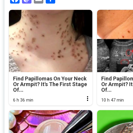
Find Papillomas On Your Neck
Find Papillo
Or Armpit? It's The First Stage
Or Armpit? It
Of...
Of...
6 h 36 min
10 h 47 min