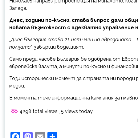
Николаев направи ретроспекция на миналото, кога
Запада.
Днес, години по-късн0, става въпрос дали о
новата възможност с адекватно управление 
„Днес България става 21-ият член на еврозоната 
ползата“,
завърши водещият.
Само преди часове България бе одобрена от Европ
европейска валута, а минути по-късно и финансови
Този исторически момент за страната ни породи 
медии.
В момента тече информационна кампания за плавно
4298 total views
, 5 views today
Facebook
Mastodon
Email
Share