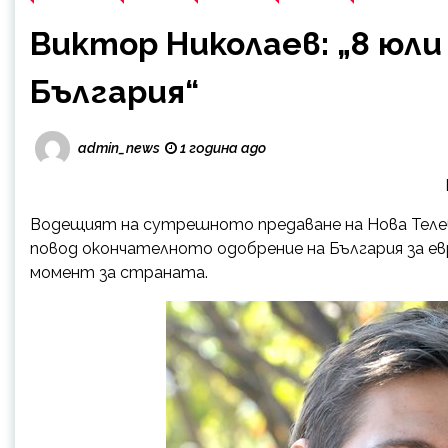
Виктор Николаев: „8 юли
България“
admin_news
1 година ago
Водещият на сутрешното предаване на Нова Телеви
повод окончателното одобрение на България за евр
момент за страната.