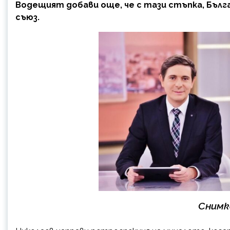
Водещият добави още, че с тази стъпка, Бълг
съюз.
Снимк