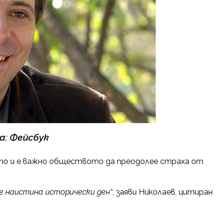
а: Фейсбук
то и е важно обществото да преодолее страха от
 наистина исторически ден“
, заяви Николаев, цитиран