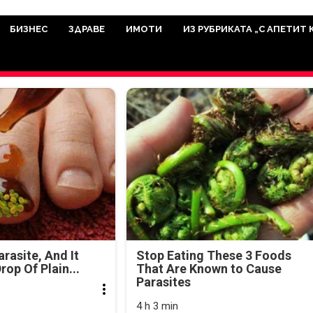
има мисията да отразява всичко знач
икуват на нашия сайт са от досто
БИЗНЕС
ЗДРАВЕ
ИМОТИ
ИЗ РУБРИКАТА „С АПЕТИТ 
а аудитория, затова държим на про
ви новините такива, каквито са. В 
arasite, And It
Stop Eating These 3 Foods
rop Of Plain...
That Are Known to Cause
Parasites
4 h 3 min