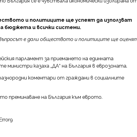
то България се е чувствала икономически изолирана о
бществото и политиците ще успеят да използват
на бюджета и всички системи.
– въпросът е дали обществото и политиците ще оценя
ейския парламент за приемането на единната
те министри казаха „ДА“ на България в еврозоната.
разнородни коментари от граждани в социалните
то преминаване на България към еврото.
Error9