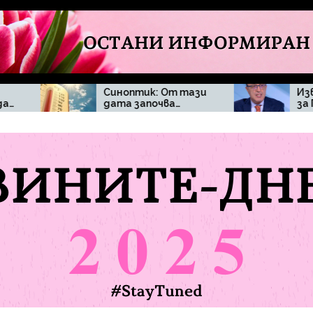
Синоптик: От тази
Извънредна новина
дата започва…
за Петър Стоянов и
твърденията, че ще
се кандидатира за
президент