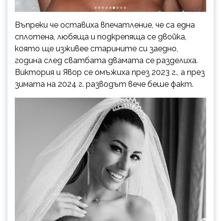
Въпреки че оставиха впечатление, че са една
сплотена, любяща и подкрепяща се двойка,
която ще изживее старините си заедно,
година след сватбата двамата се разделиха.
Виктория и Явор се омъжиха през 2023 г., а през
зимата на 2024 г. разводът вече беше факт.