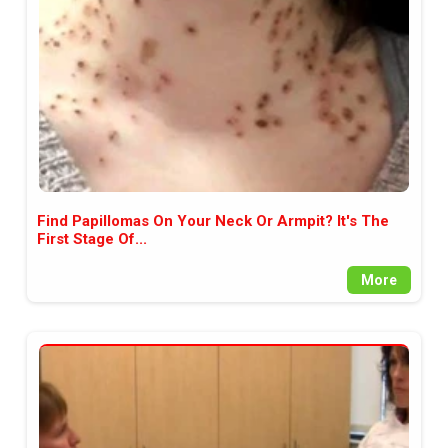
Find Papillomas On Your Neck Or Armpit? It's The
First Stage Of...
More