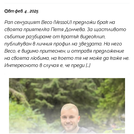
вт фев. 4 , 2025
Рап сензацият Весо (VessoU) предложи брак на
своята приятелка Петя Дончева. За щастливото
събитие разбираме от кратък видеоклип,
публикуван в личния профил на звездата. На него
Весо, е видимо притеснен, и отправя предложение
на своята любима, на което тя не може да каже не.
Интересното в случая е, че преди […]