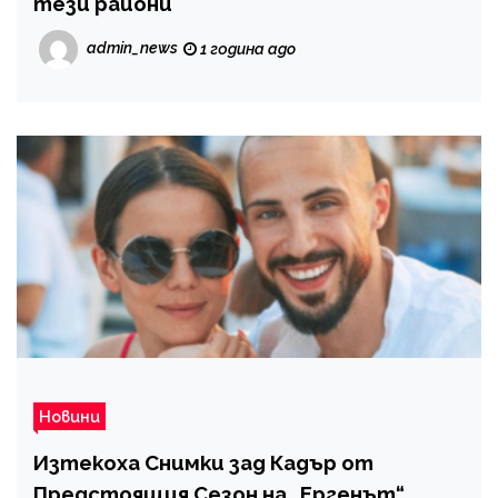
тези райони
admin_news
1 година ago
Новини
Изтекоха Снимки зад Кадър от
Предстоящия Сезон на „Ергенът“