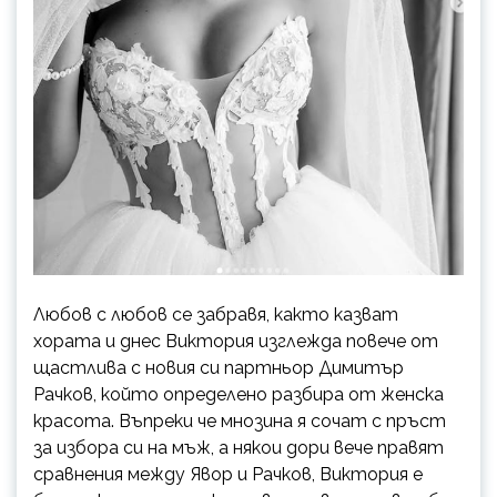
Любов с любов се забравя, както казват
хората и днес Виктория изглежда повече от
щастлива с новия си партньор Димитър
Рачков, който определено разбира от женска
красота. Въпреки че мнозина я сочат с пръст
за избора си на мъж, а някои дори вече правят
сравнения между Явор и Рачков, Виктория е