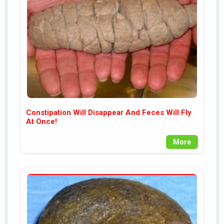
Constipation Will Disappear And Feces Will Fly
At Once!
More