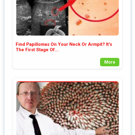
Find Papillomas On Your Neck Or Armpit? It's
The First Stage Of...
More