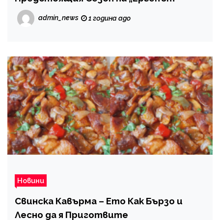
admin_news
1 година ago
Новини
Свинска Кавърма – Ето Как Бързо и
Лесно да я Приготвите