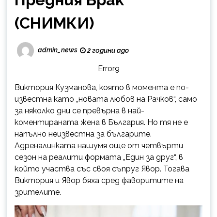
(СНИМКИ)
admin_news
2 години ago
Error9
Виктория Кузманова, която в момента е по-
известна като „новата любов на Рачков“, само
за няколко дни се превърна в най-
коментираната жена в България. Но тя не е
напълно неизвестна за българите.
Адреналинката нашумя още от четвърти
сезон на реалити формата „Един за друг“, в
който участва със своя съпруг Явор. Тогава
Виктория и Явор бяха сред фаворитите на
зрителите.