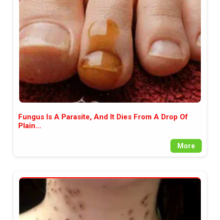
между медията и читателската
аудитория, затова държим на
прозрачност и коректност от
наша страна. Поднасяме ви
новините такива, каквито са. В
пълния си потенциал.
Fungus Is A Parasite, And It Dies From A Drop Of
Plain...
More