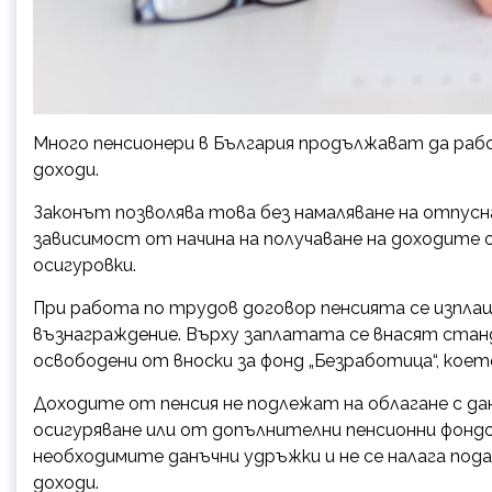
Много пенсионери в България продължават да раб
доходи.
Законът позволява това без намаляване на отпусн
зависимост от начина на получаване на доходите о
осигуровки.
При работа по трудов договор пенсията се изплащ
възнаграждение. Върху заплатата се внасят стан
освободени от вноски за фонд „Безработица“, коет
Доходите от пенсия не подлежат на облагане с д
осигуряване или от допълнителни пенсионни фонд
необходимите данъчни удръжки и не се налага пода
доходи.