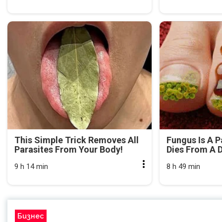
This Simple Trick Removes All
Fungus Is A P
Parasites From Your Body!
Dies From A D
9 h 14 min
8 h 49 min
Бизнес