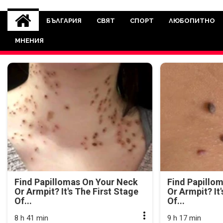
novinite-dnesbg.eu
Novinite-dnesbg.eu е медия, която 
Света. Новините, които се публ
БЪЛГАРИЯ
СВЯТ
СПОРТ
ЛЮБОПИТНО
между медията и читателскат
МНЕНИЯ
страна. Поднасяме 
Find Papillomas On Your Neck
Find Papillo
Or Armpit? It's The First Stage
Or Armpit? It
Of...
Of...
8 h 41 min
9 h 17 min