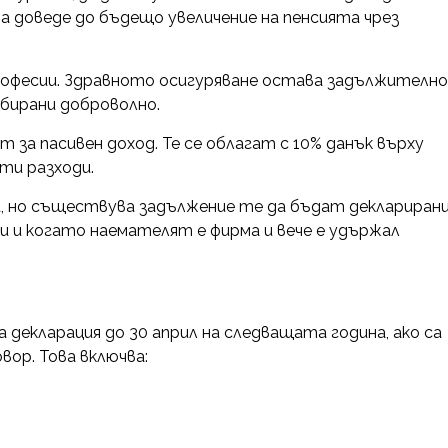
а доведе до бъдещо увеличение на пенсията чрез
рофесии. Здравното осигуряване остава задължително
бирани доброволно.
за пасивен доход. Те се облагат с 10% данък върху
ти разходи.
и, но съществува задължение те да бъдат деклариран
и и когато наемателят е фирма и вече е удържал
декларация до 30 април на следващата година, ако са
вор. Това включва: