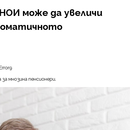
 НОИ може да увеличи
томатичното
Error9
 за мнозина пенсионери.