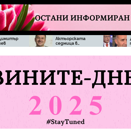
Актьорската
Денков поиска
седмица в
повече
„Черешката на
прозрачност
тортата“
около
впечатли
действията на
зрителите с
премиера
изисканост и
домашен уют