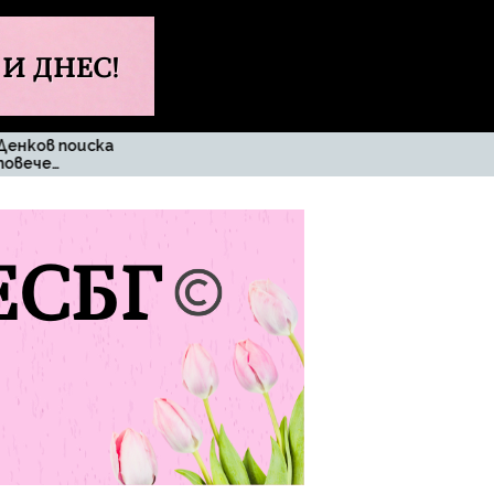
Променя ли се
Извънред
традицията при
бащините имена
в България?