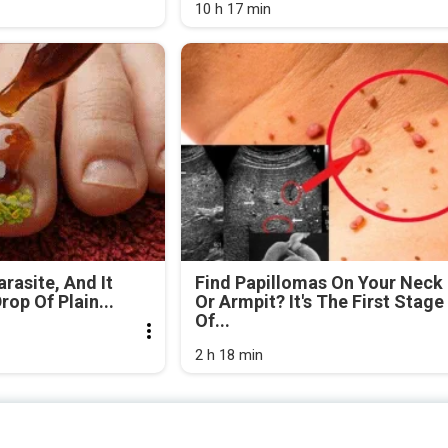
10 h 17 min
arasite, And It
Find Papillomas On Your Neck
rop Of Plain...
Or Armpit? It's The First Stage
Of...
2 h 18 min