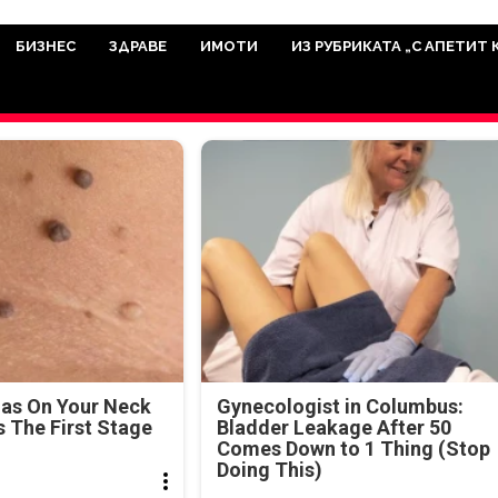
има мисията да отразява всичко знач
икуват на нашия сайт са от досто
БИЗНЕС
ЗДРАВЕ
ИМОТИ
ИЗ РУБРИКАТА „С АПЕТИТ 
а аудитория, затова държим на про
ви новините такива, каквито са. В 
mas On Your Neck
Gynecologist in Columbus:
's The First Stage
Bladder Leakage After 50
Comes Down to 1 Thing (Stop
Doing This)