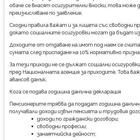
обаче се внасят осигурителни вноски, това може д
преизчисляване по заявление.
Сходни правила важат и за лицата със свободни п
докато социалните осигуровки могат да бъдат из
Доходите от отдаване на имот под наем се считат 
сумата след приспадане на 10% нормативно призна
За тези приходи не се дължат социални осигуровк
пред Националната агенция за приходите. Това важ
авансов данък.
Кога се подава годишна данъчна декларация
Пенсионерите трябва да подадат годишна данъчна 
получавали доходи извън пенсията и трудовия дого
доходи по граждански договори;
свободни професии;
занаятчийска дейност;