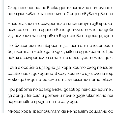
След пенсиониране всеки допълнително натрупан
преизчисляване на пенсията. Съществуват два нач
Националният осигурителен институт извършва сл
него се отчита единствено допълнително придоб
Изчисленията се правят въз основа на дохода, изп
По-благоприятен вариант за част от пенсионерите
безплатна и може да бъде заявена еднократно. Пр
новия осигурителен стаж, но и осигурителния дох
Това е особено изгодно за хора, които след пенси
сравнение с доходите, върху които е изчислена пъ
може да бъде по-голямо от автоматичното ежегод
При работа по граждански договор пенсионерите и
за фонд „Пенсии“ и допълнително задължително пен
нормативно признатите разходи.
Много хора предпочитат да не правят социални оси