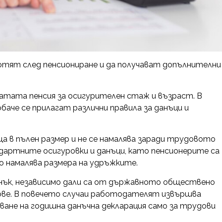
отят след пенсиониране и да получават допълнителни
атата пенсия за осигурителен стаж и възраст. В
баче се прилагат различни правила за данъци и
а в пълен размер и не се намалява заради трудовото
дартните осигуровки и данъци, като пенсионерите са
о намалява размера на удръжките.
анък, независимо дали са от държавното обществено
ове. В повечето случаи работодателят извършва
ване на годишна данъчна декларация само за трудови