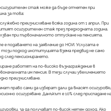
 осигурителен стаж може да бъде отчетен при
ина за това:
ужебно преизчисляване всяка година от 1 април. При
итият осигурителен стаж през предходната година.
олзван при първоначалното отпускане на пенсията.
 е подаването на заявление до НОИ. Услугата е
и този подход институцията взема предвид не само
од след пенсионирането.
ониране работят на по-високо възнаграждение в
рвоначалната им пенсия. В тези случаи увеличението
но преизчисляване.
мат право сами да изберат дали да внасят осигуровк
сионно осигуряване. Данъкът е 10% след приспадане н
гуровки, за да получават по-висок нетен доход. Ако