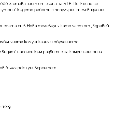
2000 г. става част от екипа на БТВ. По-късно се
сутрин“, където работи с популярни телевизионни
ариерата си в Нова телевизия като част от „Здравей
публичната комуникация и обучението.
е видят“, насочен към развитие на комуникационни
ов български университет.
Error9