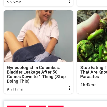
5 h 5 min
Gynecologist in Columbus:
Stop Eating 
Bladder Leakage After 50
That Are Kno
Comes Down to 1 Thing (Stop
Parasites
Doing This)
4 h 43 min
9 h 11 min