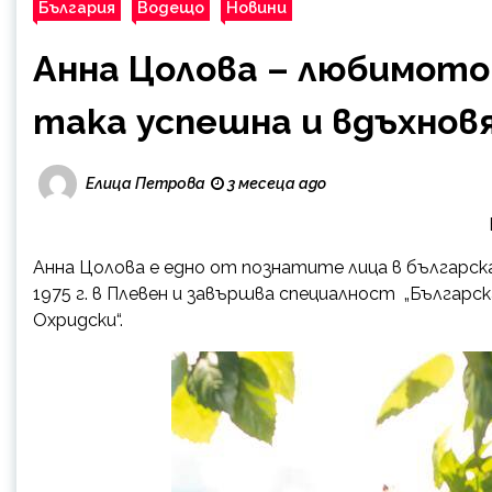
България
Водещо
Новини
Анна Цолова – любимото 
така успешна и вдъхнов
Елица Петрова
3 месеца ago
Анна Цолова е едно от познатите лица в българск
1975 г. в Плевен и завършва специалност „Българс
Охридски“.