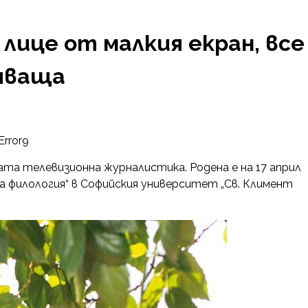
лице от малкия екран, все
яваща
Error9
ата телевизионна журналистика. Родена е на 17 април
ка филология“ в Софийския университет „Св. Климент