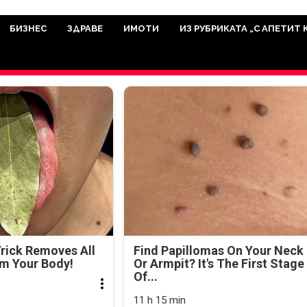
има мисията да отразява всичко знач
икуват на нашия сайт са от досто
БИЗНЕС
ЗДРАВЕ
ИМОТИ
ИЗ РУБРИКАТА „С АПЕТИТ 
а аудитория, затова държим на про
ви новините такива, каквито са. В 
Trick Removes All
Find Papillomas On Your Neck
om Your Body!
Or Armpit? It's The First Stage
Of...
11 h 15 min