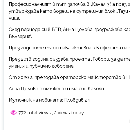
Професионалният ѝ път започва в „Канал 3“, а през 
утвърждава като водещ на сутрешния блок „Тази 
лица.
След периода си в БТВ, Анна Цолова продължава к
България“.
През годините тя остава активна и в сферата на 
През 2018 година създава проекта „Говори, за да т
умения и публично говорене.
От 2020 г. преподава ораторско майсторство в Н
Анна Цолова е омъжена и има син Калоян.
Източник на новината: Пловдив 24
772 total views
, 2 views today