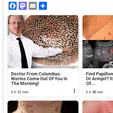
Facebook
Mastodon
Email
Share
Doctor From Columbus:
Find Papillo
Worms Come Out Of You In
Or Armpit? It
The Morning!
Of...
6 h 52 min
6 h 48 min