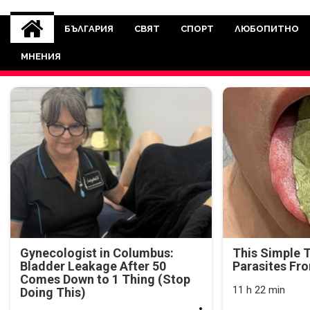
novinite-dnesbg.eu
Novinite-dnesbg.eu е медия, която 
Света. Новините, които се публ
БЪЛГАРИЯ
СВЯТ
СПОРТ
ЛЮБОПИТНО
между медията и читателскат
МНЕНИЯ
страна. Поднасяме 
Gynecologist in Columbus:
This Simple 
Bladder Leakage After 50
Parasites Fr
Comes Down to 1 Thing (Stop
11 h 22 min
Doing This)