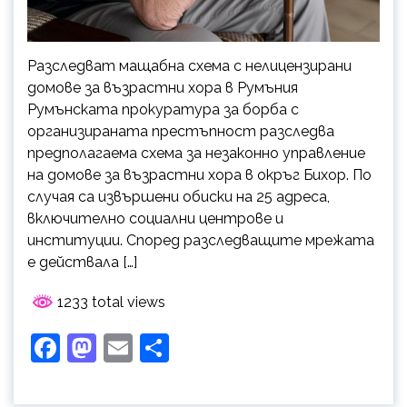
Разследват мащабна схема с нелицензирани
домове за възpacmнu хора в Румъния
Румънската прокуратура за борба с
организираната престъпност разследва
предполагаема схема за незаконно управление
на домове за възpacmнu хора в окръг Бихор. По
случая са извършени обиски на 25 адреса,
включително социални центрове и
институции. Според разследващите мрежата
е действала […]
1233 total views
Facebook
Mastodon
Email
Share