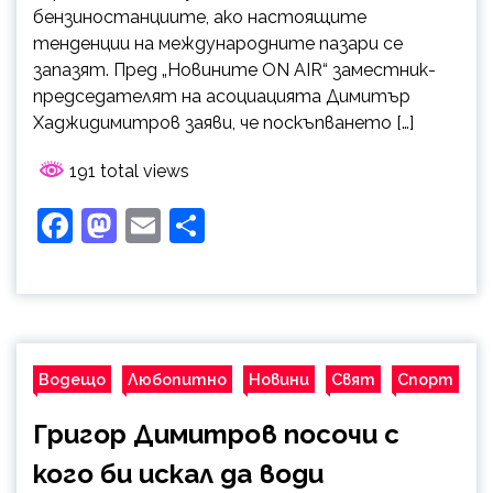
бензиностанциите, ако настоящите
тенденции на международните пазари се
запазят. Пред „Новините ON AIR“ заместник-
председателят на асоциацията Димитър
Хаджидимитров заяви, че поскъпването […]
191 total views
Facebook
Mastodon
Email
Share
Водещо
Любопитно
Новини
Свят
Спорт
Григор Димитров посочи с
кого би искал да води