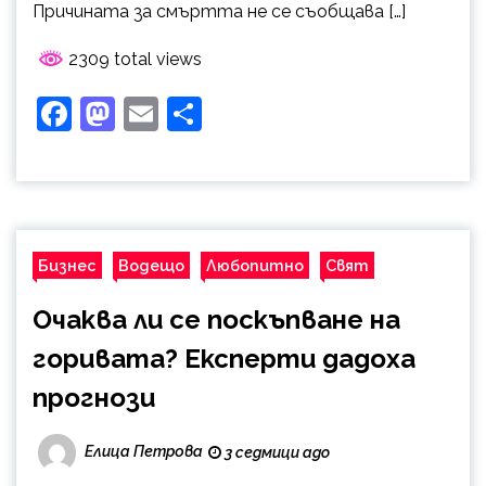
Причината за смъртта не се съобщава […]
2309 total views
Facebook
Mastodon
Email
Share
Бизнес
Водещо
Любопитно
Свят
Очаква ли се поскъпване на
горивата? Експерти дадоха
прогнози
Елица Петрова
3 седмици ago