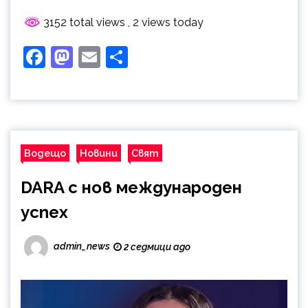
3152 total views
, 2 views today
Facebook
Mastodon
Email
Share
Водещо
Новини
Свят
DARA с нов международен
успех
admin_news
2 седмици ago