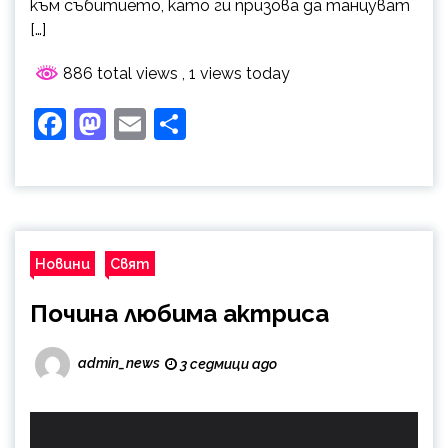
към събитието, като ги призова да танцуват
[…]
886 total views
, 1 views today
Facebook
Mastodon
Email
Share
Новини
Свят
Почина любима актриса
admin_news
3 седмици ago