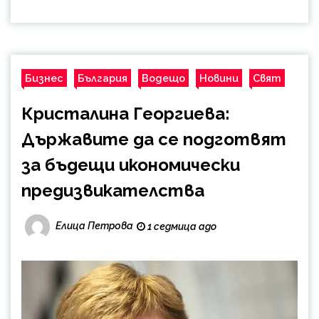
Бизнес
България
Водещо
Новини
Свят
Кристалина Георгиева:
Държавите да се подготвят
за бъдещи икономически
предизвикателства
Елица Петрова
1 седмица ago