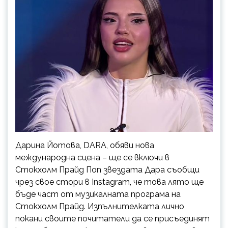
Дарина Йотова, DARA, обяви нова
международна сцена – ще се включи в
Стокхолм Прайд Поп звездата Дара съобщи
чрез свое стори в Instagram, че това лято ще
бъде част от музикалната програма на
Стокхолм Прайд. Изпълнителката лично
покани своите почитатели да се присъединят