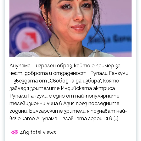
Анупама – игрален образ, който е пример за
чест, доброта и отдаденост Рупали Гангули
– звездата от „Свободна да избира“, която
завладя зрителите Индийската актриса
Рупали Гангули е едно от най-популярните
телевизионни лица в Азия през последните
години. Българските зрители я познават най-
вече като Анупама – главната героиня в […]
489 total views