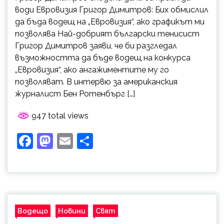
води Евровизия Григор Димитров: Бих обмислил
да бъда водещ на „Евровизия“, ако графикът ми
позволява Най-добрият български тенисист
Григор Димитров заяви, че би разгледал
възможността да бъде водещ на конкурса
„Евровизия“, ако ангажиментите му го
позволяват. В интервю за американския
журналист Бен Ротенбърг […]
947 total views
Facebook
Mastodon
Email
Share
Водещо
Новини
Свят