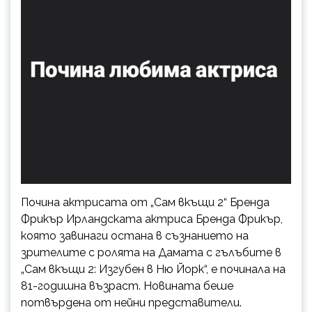
Почина актрисата от „Сам вкъщи 2“ Бренда
Фрикър Ирландската актриса Бренда Фрикър,
която завинаги остана в съзнанието на
зрителите с ролята на Дамата с гълъбите в
„Сам вкъщи 2: Изгубен в Ню Йорк“, е починала на
81-годишна възраст. Новината беше
потвърдена от нейни представители.