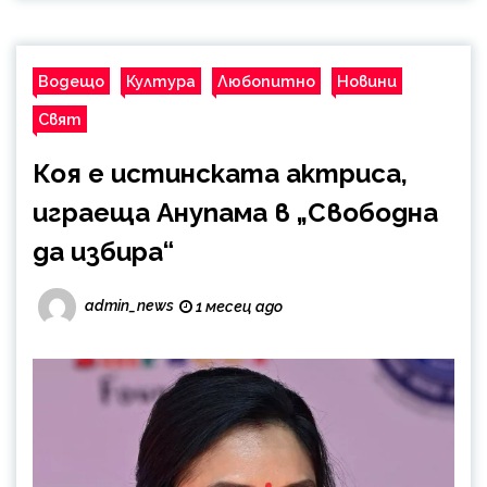
Водещо
Култура
Любопитно
Новини
Свят
Коя е истинската актриса,
играеща Анупама в „Свободна
да избира“
admin_news
1 месец ago