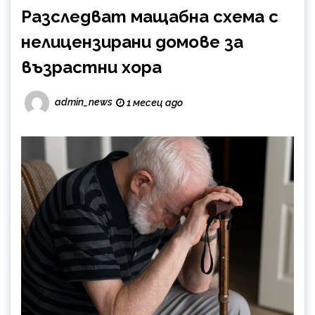
Разследват мащабна схема с
нелицензирани домове за
възpacmнu хора
admin_news
1 месец ago