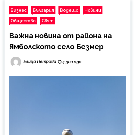
между медията и читателската
аудитория, затова държим на
Бизнес
България
Водещо
Новини
прозрачност и коректност от
Общество
наша страна. Поднасяме ви
Свят
новините такива, каквито са. В
Важна новина от района на
пълния си потенциал.
Ямболското село Безмер
Елица Петрова
4 дни ago