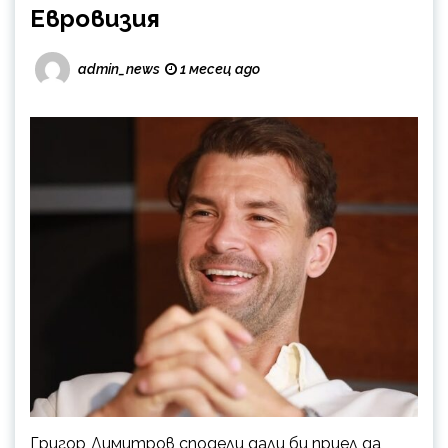
Евровизия
admin_news
1 месец ago
Григор Димитров сподели дали би приел да