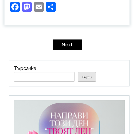
Facebook
Mastodon
Email
Share
Разделяне
на
Next
публикациите
на
Търсачка
страници
Търси