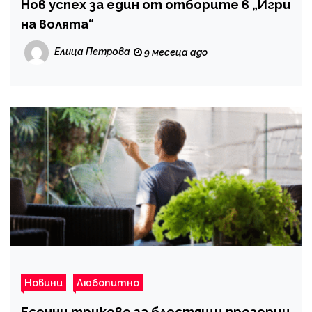
Нов успех за един от отборите в „Игри
на волята“
Елица Петрова
9 месеца ago
Новини
Любопитно
Есенни трикове за блестящи прозорци