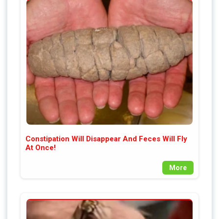
Constipation Will Disappear And Feces Will Fly
At Once!
More