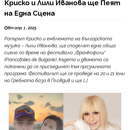
Криско и Лили Иванова ще Пеят
на Една Сцена
вт апр. 1 , 2025
Рапърът Криско и емблемата на българската
музика – Лили Иванова, ще споделят една обща
сцена по време на фестивала „Франкофоли“
(Francofolies de Bulgarie), където и двамата са
поканени да се присъединят към празничната
програма. Фестивалът ще се проведе на 20 и 21 юни
на Гребната база в Пловдив и ще […]