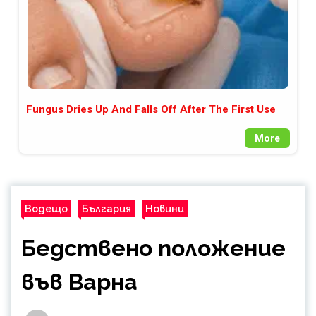
Fungus Dries Up And Falls Off After The First Use
More
Водещо
България
Новини
Бедствено положение
във Варна