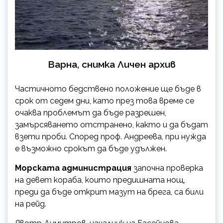
Варна, снимка Личен архив
Частичното бедствено положение ще бъде в
срок от седем дни, като през това време се
очаква проблемът да бъде разрешен,
замърсяването отстранено, както и да бъдат
взети проби. Според проф. Андреева, при нужда
е възможно срокът да бъде удължен.
Морската администрация
започна проверка
на девет кораба, които предишната нощ,
преди да бъде открит мазут на брега, са били
на рейд.