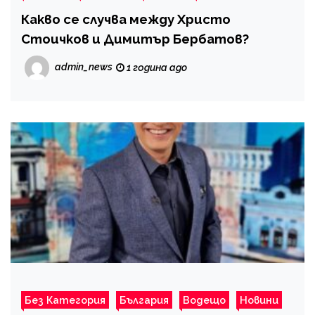
Какво се случва между Христо
Стоичков и Димитър Бербатов?
admin_news
1 година ago
Без Категория
България
Водещо
Новини