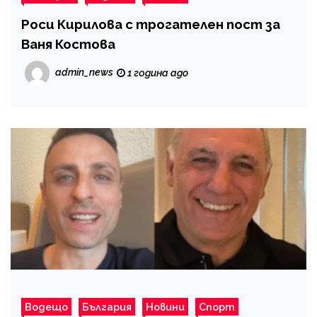
Роси Кирилова с трогателен пост за
Ваня Костова
admin_news
1 година ago
Водещо
България
Новини
Спорт