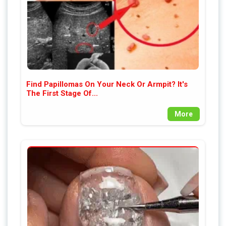
Find Papillomas On Your Neck Or Armpit? It's
The First Stage Of...
More