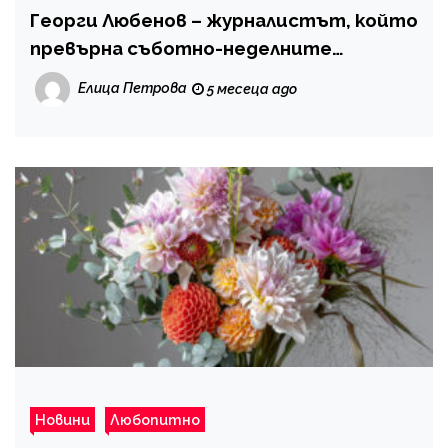
Георги Любенов – журналистът, който
превърна съботно-неделните
сутрини в пространство за смислен
Елица Петрова
5 месеца ago
разговор
Новини
Любопитно