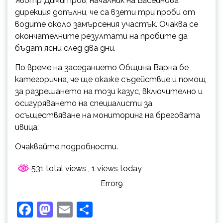
Явотр Димитров, началник на Басейнова
дирекция допълни, че са взети три проби от
водите около замърсения участък. Очаква се
окончателните резултати на пробите да
бъдат ясни след два дни.
По време на заседанието Община Варна бе
категорична, че ще окаже съдействие и помощ
за разрешането на този казус, включително и
осигуряването на специалисти за
осъществяване на мониторинг на бреговата
ивица.
Очаквайте подробности.
531 total views
, 1 views today
Error9
Facebook
Mastodon
Email
Share