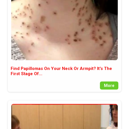
между медията и читателската
аудитория, затова държим на
прозрачност и коректност от
наша страна. Поднасяме ви
новините такива, каквито са. В
пълния си потенциал.
Find Papillomas On Your Neck Or Armpit? It's The
First Stage Of...
More