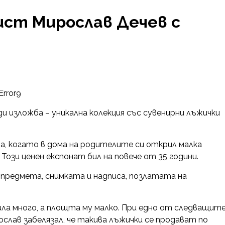
ст Мирослав Дечев с
Error9
 изложба – уникална колекция със сувенирни лъжички
а, когато в дома на родителите си открил малка
Този ценен експонат бил на повече от 35 години.
предмета, снимката и надписа, позлатата на
ла много, а площта му малко. При едно от следващит
слав забелязал, че такива лъжички се продават по