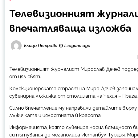
Телевизионният журнали
впечатляваща изложба
Елица Петрова
1 година ago
Телевизионният журналист Мирослав Дечев подреди
от цял свят.
Колекционерската страст на Миро Дечев започнал
сувенирна лъжичка от столицата на Чехия – Прага. 
Силно впечатление му направили детайлите върху 
лъжичката и цялостната ѝ красота.
Информацията, която сувенира носил всъщност би
си пътувания до мегаполиса Истанбул Турция, Миро