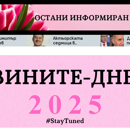
Актьорската
Денков поиска
седмица в
повече
„Черешката на
прозрачност
тортата“
около
впечатли
действията на
зрителите с
премиера
изисканост и
домашен уют