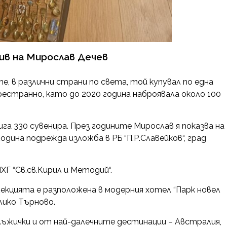
хив на Мирослав Дечев
, в различни страни по света, той купувал по една
рестранно, като до 2020 година наброявала около 100
а 330 сувенира. През годините Мирослав я показва на
година подрежда изложба в РБ “П.Р.Славейков“, град
ХГ “Св.св.Кирил и Методий“.
екцията е разположена в модерния хотел “Парк новел
лико Търново.
 лъжички и от най-далечните дестинации – Австралия,