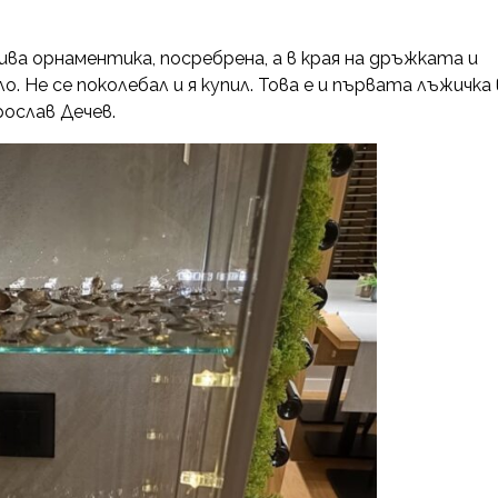
сива орнаментика, посребрена, а в края на дръжката и
. Не се поколебал и я купил. Това е и първата лъжичка 
ослав Дечев.