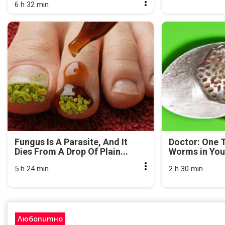
6 h 32 min
Fungus Is A Parasite, And It
Doctor: One T
Dies From A Drop Of Plain...
Worms in You
5 h 24 min
2 h 30 min
Любопитно