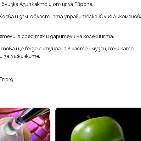
 близка Азия,както и от цяла Европа.
оева и зам. областната управителка Юлия Ликоманов
тели, а сред тях и дарители на колекцията.
 това ще бъде ситуирана в частен музей, тъй като
и за лъжичките.
Error9