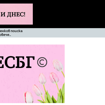
Променя ли се
Извънредно
традицията при
бащините имена
в България?