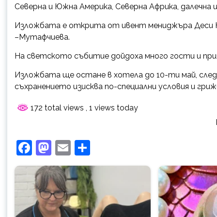
Северна и Южна Америка, Северна Африка, далечна и
Изложбата е открита от ивент мениджъра Деси К
–Мутафчиева.
На светското събитие дойдоха много гости и прия
Изложбата ще остане в хотела до 10-ти май, след
съхранението изисква по-специални условия и гриж
172 total views
, 1 views today
Facebook
Mastodon
Email
Share