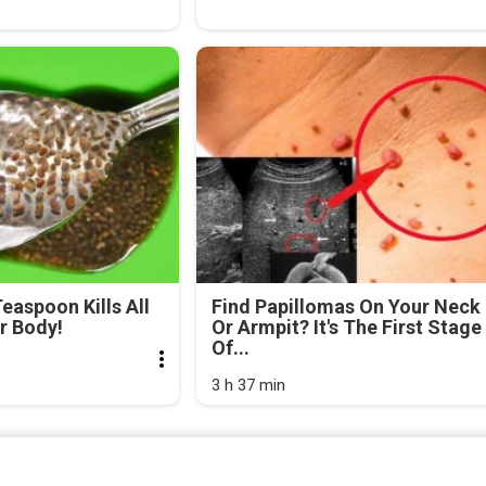
easpoon Kills All
Find Papillomas On Your Neck
r Body!
Or Armpit? It's The First Stage
Of...
3 h 37 min