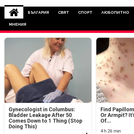
novinite-dnesbg.eu
Novinite-dnesbg.eu е медия, която 
Света. Новините, които се публ
БЪЛГАРИЯ
СВЯТ
СПОРТ
ЛЮБОПИТНО
между медията и читателскат
МНЕНИЯ
страна. Поднасяме 
Gynecologist in Columbus:
Find Papillo
Bladder Leakage After 50
Or Armpit? It
Comes Down to 1 Thing (Stop
Of...
Doing This)
4 h 26 min