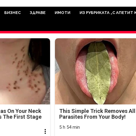
има мисията да отразява всичко знач
икуват на нашия сайт са от досто
БИЗНЕС
ЗДРАВЕ
ИМОТИ
ИЗ РУБРИКАТА „С АПЕТИТ 
а аудитория, затова държим на про
ви новините такива, каквито са. В 
mas On Your Neck
This Simple Trick Removes All
's The First Stage
Parasites From Your Body!
5 h 54 min