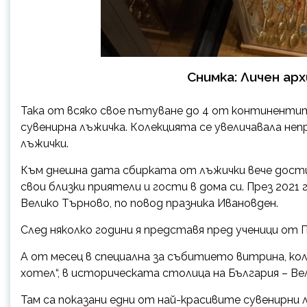
Снимка: Личен ар
Така от всяко свое пътуване до 4 от континентите
сувенирна лъжичка. Колекцията се увеличавала неп
лъжички.
Към днешна дата сбирката от лъжички вече достиг
свои близки приятели и гости в дома си. През 2021 
Велико Търново, по повод празника Ивановден.
След няколко години я представя пред ученици от П
А от месец в специална за събитието витрина, кол
хотел“, в историческата столица на България – Ве
Там са показани едни от най-красивите сувенирни