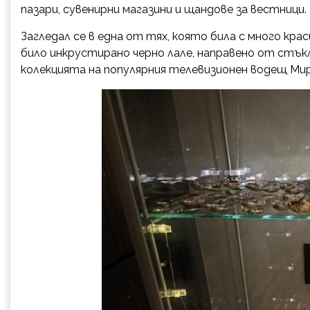
пазари, сувенирни магазини и щандове за вестници.
Загледал се в една от тях, която била с много кра
било инкрустирано черно лале, направено от стъкло
колекцията на популярния телевизионен водещ Мир