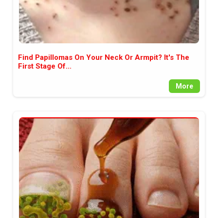
пълния си потенциал.
Find Papillomas On Your Neck Or Armpit? It's The
First Stage Of...
More