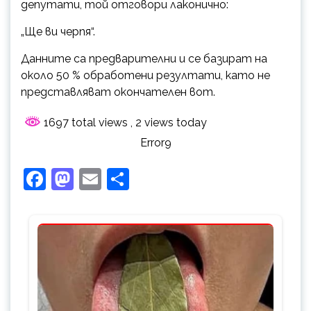
депутати, той отговори лаконично:
„Ще ви черпя“.
Данните са предварителни и се базират на
около 50 % обработени резултати, като не
представляват окончателен вот.
1697 total views
, 2 views today
Error9
Facebook
Mastodon
Email
Share