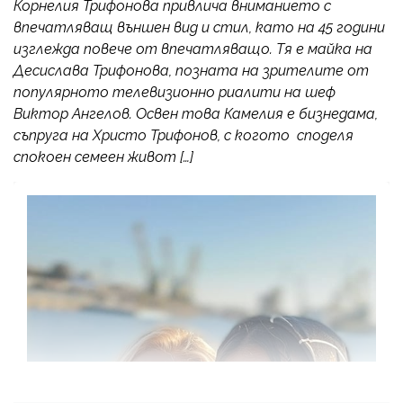
Корнелия Трифонова привлича вниманието с
впечатляващ външен вид и стил, като на 45 години
изглежда повече от впечатляващо. Тя е майка на
Десислава Трифонова, позната на зрителите от
популярното телевизионно риалити на шеф
Виктор Ангелов. Освен това Камелия е бизнедама,
съпруга на Христо Трифонов, с когото споделя
спокоен семеен живот […]