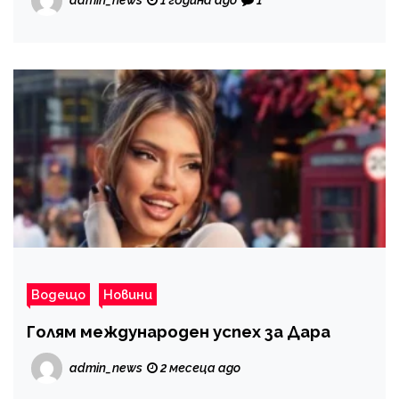
1 година ago
1
Водещо
Новини
Голям международен успех за Дара
admin_news
2 месеца ago