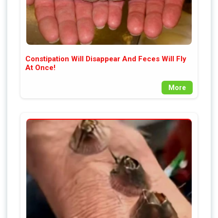
Constipation Will Disappear And Feces Will Fly
At Once!
More