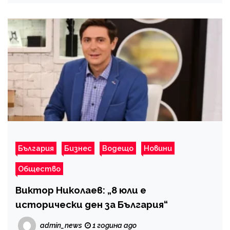
България
Бизнес
Водещо
Новини
Общество
Виктор Николаев: „8 юли е
исторически ден за България“
admin_news
1 година ago