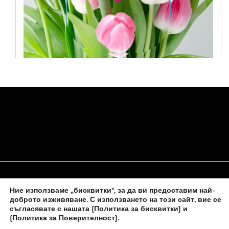
Ние използваме „бисквитки“, за да ви предоставим най-
НАЧАЛО
ЗА НАС
ПОЛИТИКА ЗА БИСКВИТКИ
доброто изживяване. С използването на този сайт, вие се
съгласявате с нашата
[Политика за бисквитки] и
КОНТАКТИ С НАС
[Политика за Поверителност]
.