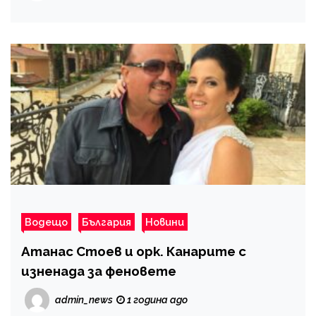
Водещо
България
Новини
Атанас Стоев и орк. Канарите с
изненада за феновете
admin_news
1 година ago