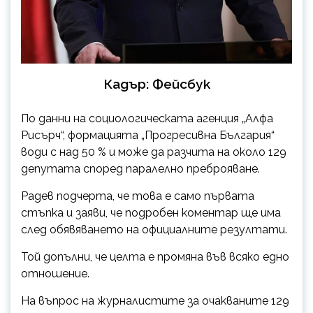
Кадър: Фейсбук
По данни на социологическата агенция „Алфа
Рисърч“, формацията „Прогресивна България“
води с над 50 % и може да разчита на около 129
депутата според паралелно преброяване.
Радев подчерта, че това е само първата
стъпка и заяви, че подробен коментар ще има
след обявяването на официалните резултати.
Той допълни, че целта е промяна във всяко едно
отношение.
На въпрос на журналистите за очакваните 129