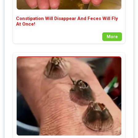
Constipation Will Disappear And Feces Will Fly
At Once!
More