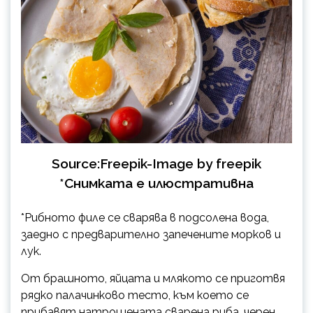
Source:Freepik-Image by freepik
*Снимката е илюстративна
*Рибното филе се сварява в подсолена вода,
заедно с предварително запечените морков и
лук.
От брашното, яйцата и млякото се приготвя
рядко палачинково тесто, към което се
прибавят натрошената сварена риба, черен