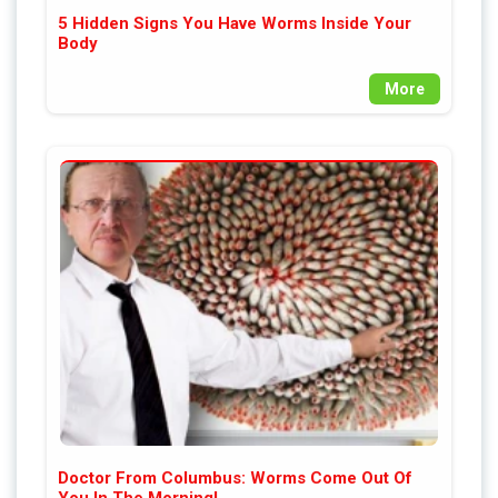
5 Hidden Signs You Have Worms Inside Your
Body
More
Doctor From Columbus: Worms Come Out Of
You In The Morning!