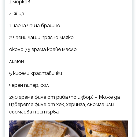
1 морков
4 яйца
1 чаена чаша брашно
2 чаени чаши прясно мляко
около 75 грама краве масло
лимон
5 кисели краставички
черен пипер, сол
250 грама филе от риба (по избор) – Може да
изберете филе от хек, херинга, сьомга или
сьомгова пъстърва