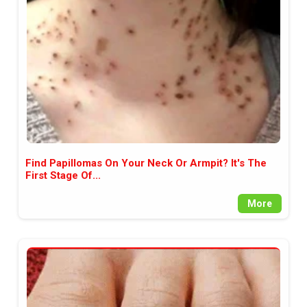
между медията и читателската
аудитория, затова държим на
прозрачност и коректност от
наша страна. Поднасяме ви
новините такива, каквито са. В
пълния си потенциал.
Find Papillomas On Your Neck Or Armpit? It's The
First Stage Of...
More