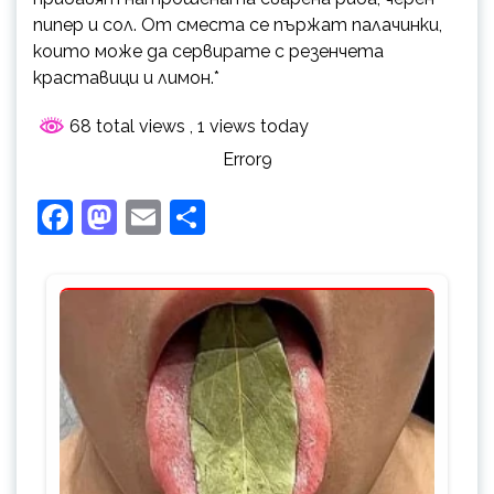
пипер и сол. От сместа се пържат палачинки,
които може да сервирате с резенчета
краставици и лимон.*
68 total views
, 1 views today
Error9
Facebook
Mastodon
Email
Share