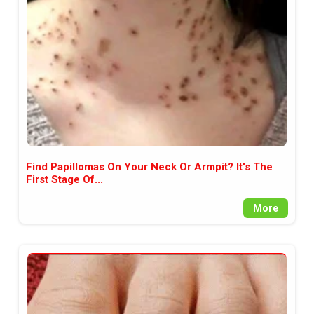
между медията и читателската
аудитория, затова държим на
прозрачност и коректност от
наша страна. Поднасяме ви
новините такива, каквито са. В
пълния си потенциал.
Find Papillomas On Your Neck Or Armpit? It's The
First Stage Of...
More