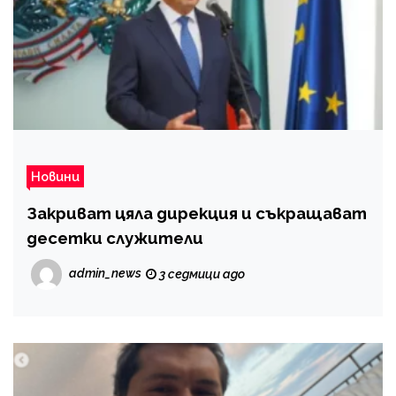
Новини
Закриват цяла дирекция и съкращават
десетки служители
admin_news
3 седмици ago