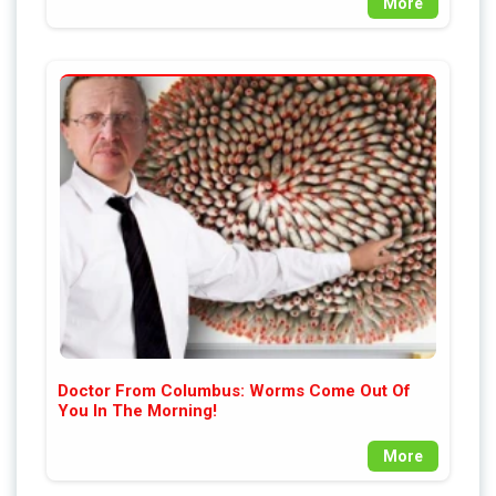
More
Doctor From Columbus: Worms Come Out Of
You In The Morning!
More