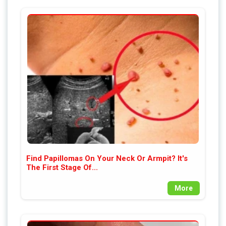
Find Papillomas On Your Neck Or Armpit? It's
The First Stage Of...
More