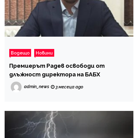
Водещо
Новини
Премиерът Радев освободи от
длъжност директора на БАБХ
admin_news
3 месеца ago