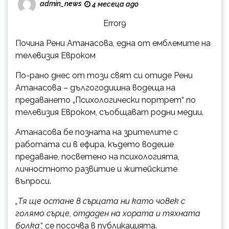
admin_news
4 месеца ago
Error9
Почина Рени Атанасова, една от емблемите на
телевизия Евроком
По-рано днес от този свят си отиде Рени
Атанасова – дългогодишна водеща на
предаването „Психологически портрет“ по
телевизия Евроком, съобщават родни медии.
Атанасова бе позната на зрителите с
работата си в ефира, където водеше
предаване, посветено на психологията,
личностното развитие и житейските
въпроси.
„Тя ще остане в сърцата ни като човек с
голямо сърце, отдаден на хората и тяхната
болka“,
се посочва в публикацията.