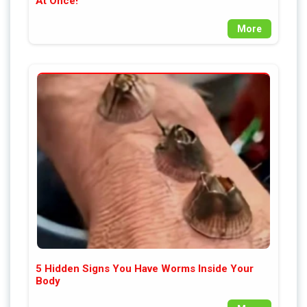
At Once!
More
5 Hidden Signs You Have Worms Inside Your
Body