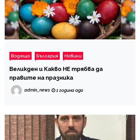
Водещо
България
Новини
Великден и Какво НЕ трябва да
правите на празника
admin_news
1 година ago