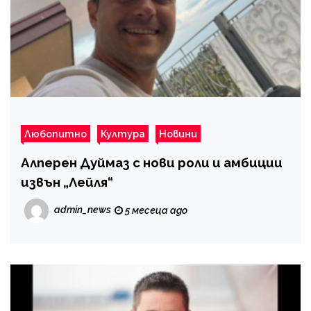
Любопитно
Култура
Новини
Алперен Дуймаз с нови роли и амбиции
извън „Лейля“
admin_news
5 месеца ago