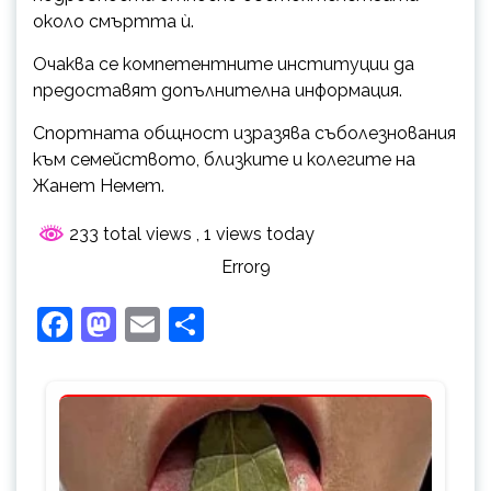
около смъртта ѝ.
Очаква се компетентните институции да
предоставят допълнителна информация.
Спортната общност изразява съболезнования
към семейството, близките и колегите на
Жанет Немет.
233 total views
, 1 views today
Error9
Facebook
Mastodon
Email
Share