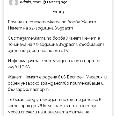
admin_news
1 месец ago
Error9
Почина състезателката по борба Жанет
Немет на 32-годишна възраст
Състезателката по борба Жанет Немет е
починала на 32-годишна възраст, съобщават
източници, цитирани от bTV.
Информацията е потвърдена и от спортен
клуб ЦСКА.
Жанет Немет е родена във Веспрем, Унгария, и
освен унгарско гражданство притежаваше и
български паспорт.
Тя беше сред утвърдените състезателки в
категория до 76 килограма и по-рано този
месец спечели националната титла на