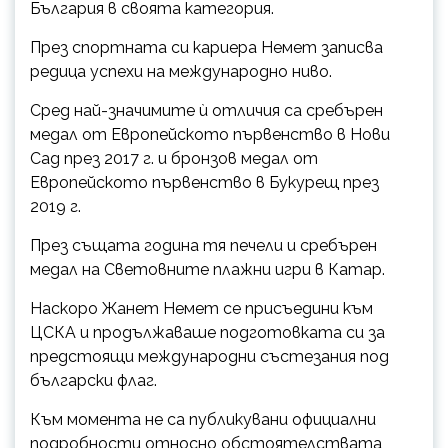
България в своята категория.
През спортната си кариера Немет записва
редица успехи на международно ниво.
Сред най-значимите ѝ отличия са сребърен
медал от Европейското първенство в Нови
Сад през 2017 г. и бронзов медал от
Европейското първенство в Букурещ през
2019 г.
През същата година тя печели и сребърен
медал на Световните плажни игри в Катар.
Наскоро Жанет Немет се присъедини към
ЦСКА и продължаваше подготовката си за
предстоящи международни състезания под
български флаг.
Към момента не са публикувани официални
подробности относно обстоятелствата