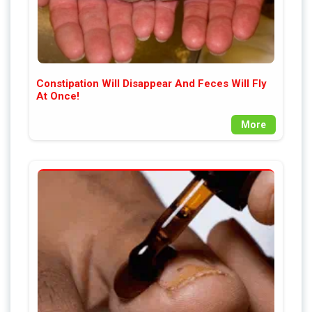
Constipation Will Disappear And Feces Will Fly
At Once!
More