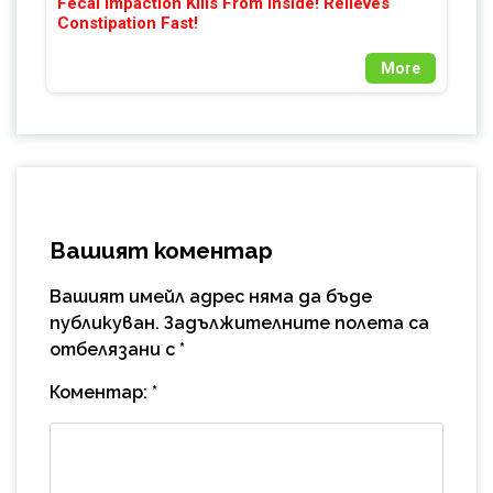
Fecal Impaction Kills From Inside! Relieves
Constipation Fast!
More
Вашият коментар
Вашият имейл адрес няма да бъде
публикуван.
Задължителните полета са
отбелязани с
*
Коментар:
*