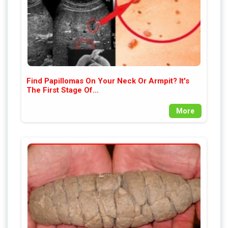
Find Papillomas On Your Neck Or Armpit? It's
The First Stage Of...
More