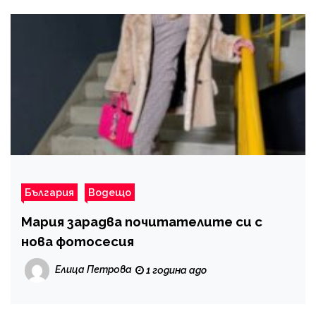
България
Водещо
Мария зарадва почитателите си с
нова фотосесия
Елица Петрова
1 година ago