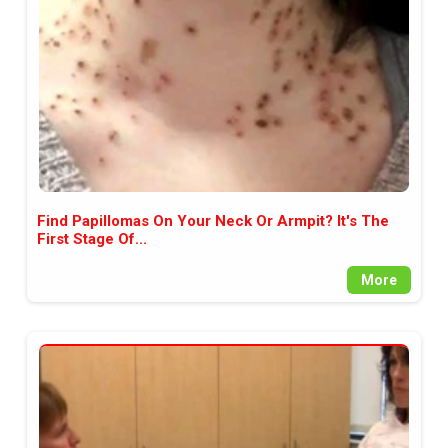
Find Papillomas On Your Neck Or Armpit? It's The
First Stage Of...
More