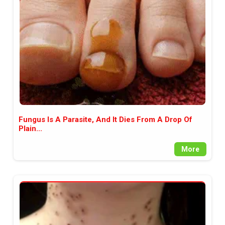
между медията и читателската
аудитория, затова държим на
прозрачност и коректност от
наша страна. Поднасяме ви
новините такива, каквито са. В
пълния си потенциал.
Fungus Is A Parasite, And It Dies From A Drop Of
Plain...
More