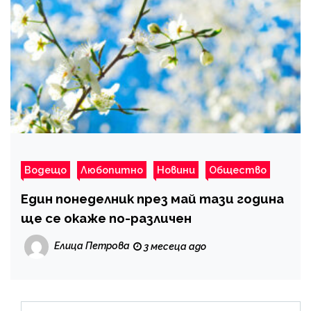
Водещо
Любопитно
Новини
Общество
Един понеделник през май тази година
ще се окаже по-различен
Елица Петрова
3 месеца ago