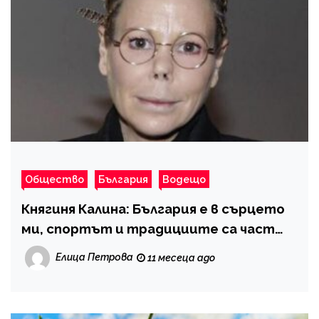
Общество
България
Водещо
Княгиня Калина: България е в сърцето
ми, спортът и традициите са част
от ежедневието ми
Елица Петрова
11 месеца ago