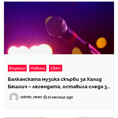
Водещо
Новини
Свят
Балканската музика скърби за Халид
Бешлич – легендата, оставила следа за
поколения напред
admin_news
10 месеца ago