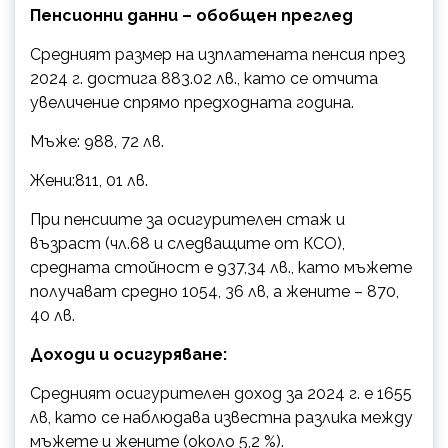
Пенсионни данни – обобщен преглед
Средният размер на изплатената пенсия през
2024 г. достига 883.02 лв., като се отчита
увеличение спрямо предходната година.
Мъже: 988, 72 лв.
Жени:811, 01 лв.
При пенсиите за осигурителен стаж и
възраст (чл.68 и следващите от КСО),
средната стойност е 937,34 лв., като мъжете
получават средно 1054, 36 лв, а жените – 870,
40 лв.
Доходи и осигуряване:
Средният осигурителен доход за 2024 г. е 1655
лв, като се наблюдава известна разлика между
мъжете и жените (около 5,2 %).