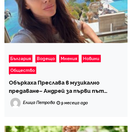
България
Водещо
Мнения
Новини
Общество
Объркаха Преслава в музикално
предаване– Андрей за първи път
използва „златния“ бутон
Елица Петрова
9 месеца ago