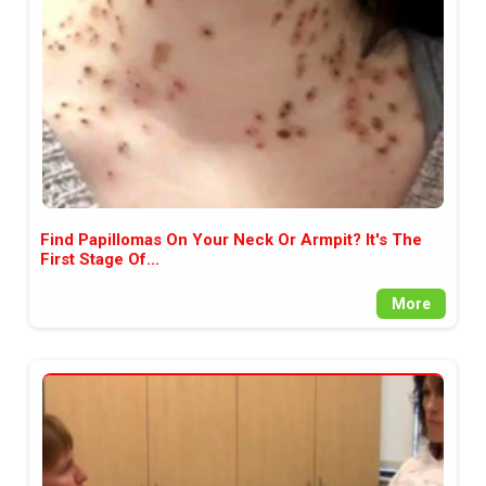
Find Papillomas On Your Neck Or Armpit? It's The
First Stage Of...
More