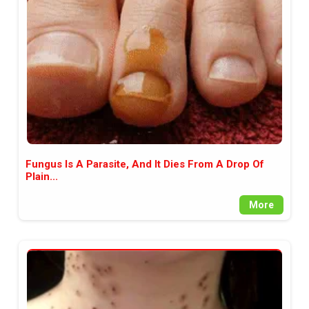
между медията и читателската
аудитория, затова държим на
прозрачност и коректност от
наша страна. Поднасяме ви
новините такива, каквито са. В
пълния си потенциал.
Fungus Is A Parasite, And It Dies From A Drop Of
Plain...
More