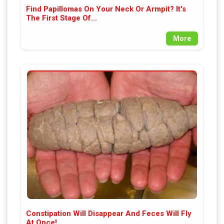
Find Papillomas On Your Neck Or Armpit? It's
The First Stage Of...
More
Constipation Will Disappear And Feces Will Fly
At Once!