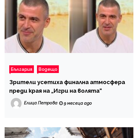
България
Водещо
Зрители усетиха финална атмосфера
преди края на „Игри на волята“
Елица Петрова
9 месеца ago