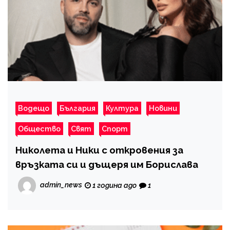
Водещо
България
Култура
Новини
Общество
Свят
Спорт
Николета и Ники с откровения за
връзката си и дъщеря им Борислава
admin_news
1 година ago
1