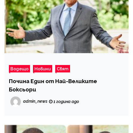
Водещо
Новини
Свят
Почина Един от Най-Великите
Боксьори
admin_news
1 година ago