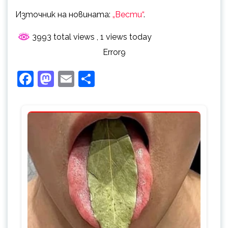
Източник на новината:
„Вести“
.
3993 total views
, 1 views today
Error9
Facebook
Mastodon
Email
Share