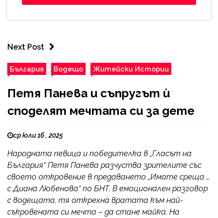
Next Post
България
Водещо
Житейски Истории
Петя Панева и съпругът ѝ
споделят мечтата си за дете
ср юли 16 , 2025
Народната певица и победителка в „Гласът на
България“ Петя Панева разчуства зрителите със
своето откровение в предаването „Имате среща …
с Диана Любенова“ по БНТ. В емоционален разговор
с водещата, тя открехна вратата към най-
съкровената си мечта – да стане майка. На