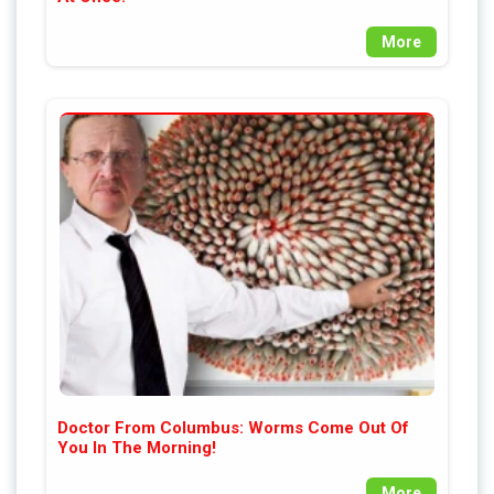
More
Doctor From Columbus: Worms Come Out Of
You In The Morning!
More