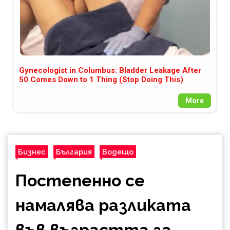
Gynecologist in Columbus: Bladder Leakage After
50 Comes Down to 1 Thing (Stop Doing This)
More
Бизнес
България
Водещо
Постепенно се
намалява разликата
във възрастта за