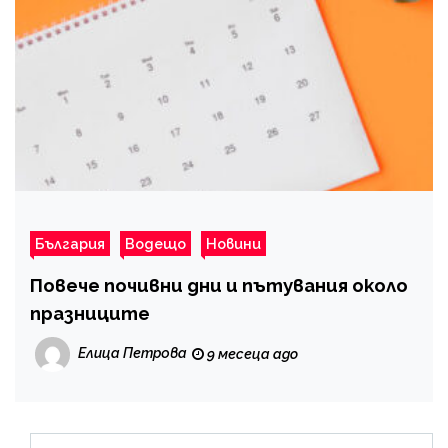
България
Водещо
Новини
Повече почивни дни и пътувания около
празниците
Елица Петрова
9 месеца ago