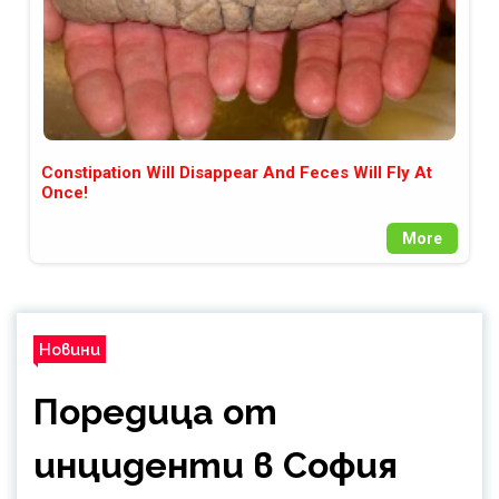
Constipation Will Disappear And Feces Will Fly At
Once!
More
Новини
Поредица от
инциденти в София