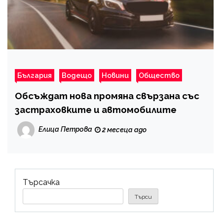
България
Водещо
Новини
Общество
Обсъждат нова промяна свързана със
застраховките и автомобилите
Елица Петрова
2 месеца ago
Търсачка
Търси