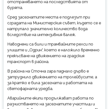
отстраняването на последствията от
бурята.
Сред засегнатите места е подлезът при
сградата на Министерския съвет, където се е
натрупало значително количество вода
вследствие на интензивния валеж.
Наводнени са били и трамвайните релси по
улиците и „Одрин“, което е наложило временно
прекъсване на движението на градския
транспорт в района.
В района на Сточна гара паднало дърво е
затруднило движението на тролейбусите, а
за кратко е била засегната и работата на
светофарната уредба.
Аварийните екипи продължават работа по
разчистването на засегнатите участъци и