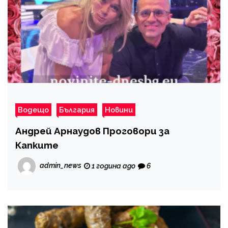
Водещо
България
Новини
Андрей Арнаудов Проговори за
Капките
admin_news
1 година ago
6