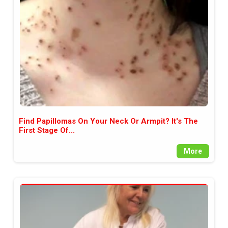
между медията и читателската
аудитория, затова държим на
прозрачност и коректност от
наша страна. Поднасяме ви
новините такива, каквито са. В
пълния си потенциал.
Find Papillomas On Your Neck Or Armpit? It's The
First Stage Of...
More