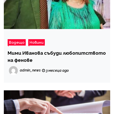
Водещо
Новини
Мими Иванова събуди любопитството
на фенове
admin_news
3 месеца ago