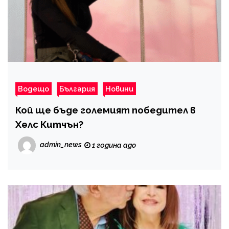
Водещо
България
Новини
Кой ще бъде големият победител в
Хелс Китчън?
admin_news
1 година ago