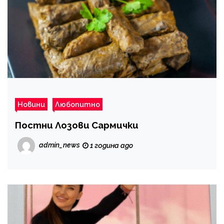
Новини
Любопитно
Постни Лозови Сармички
admin_news
1 година ago