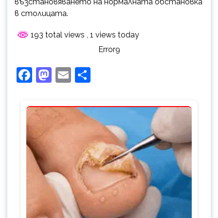
възстановяването на нормалната обстановка
в столицата.
193 total views
, 1 views today
Error9
Facebook
Mastodon
Email
Share