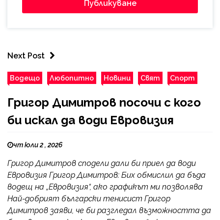
Next Post
Водещо
Любопитно
Новини
Свят
Спорт
Григор Димитров посочи с кого
би искал да води Евровизия
чт юли 2 , 2026
Григор Димитров сподели дали би приел да води
Евровизия Григор Димитров: Бих обмислил да бъда
водещ на „Евровизия“, ако графикът ми позволява
Най-добрият български тенисист Григор
Димитров заяви, че би разгледал възможността да