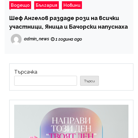
Водещо
България
Новини
Шеф Ангелов раздаде рози на всички
участници, Яница и Бачорски напуснаха
admin_news
1 година ago
Търсачка
Търси