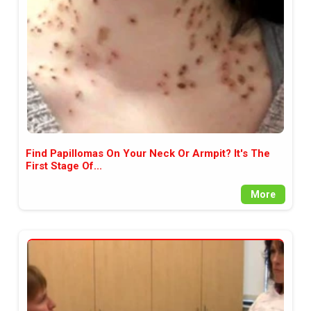
Find Papillomas On Your Neck Or Armpit? It's The
First Stage Of...
More