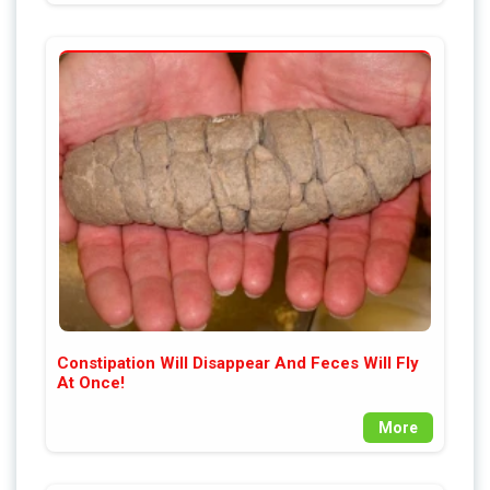
Constipation Will Disappear And Feces Will Fly
At Once!
More