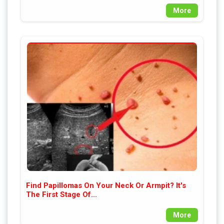
More
Find Papillomas On Your Neck Or Armpit? It's
The First Stage Of...
More