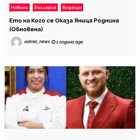
Новини
България
Водещо
Ето на Кого се Оказа Яница Роднина
(Обновена)
admin_news
1 година ago