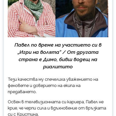
Павел по време на участието си в
„Игри на волята“ / От другата
страна е Димо, бивш водещ на
риалитито
Тези качества му спечелиха уважението на
феновете и доверието на екипа на
предаването.
Освен в телевизионната си кариера, Павел не
крие, че черпи сила и вдъхновение от връзката
си с Кристина.