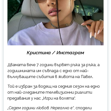
Кристина / Инстаграм
Двамата вече 7 години вървят ръка за ръка, а
годишнината им съвпада с едно от най-
вълнуващите събития в живота на Павел.
Той е избран за водещ на седмия сезон на едно
от най-гледаните телевизионни риалити
предавания у нас „Игри на волята“.
„Седем години любов. Нереално е“
, сподели