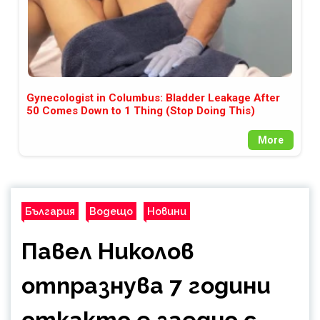
Gynecologist in Columbus: Bladder Leakage After
50 Comes Down to 1 Thing (Stop Doing This)
More
България
Водещо
Новини
Павел Николов
отпразнува 7 години
откакто е заедно с