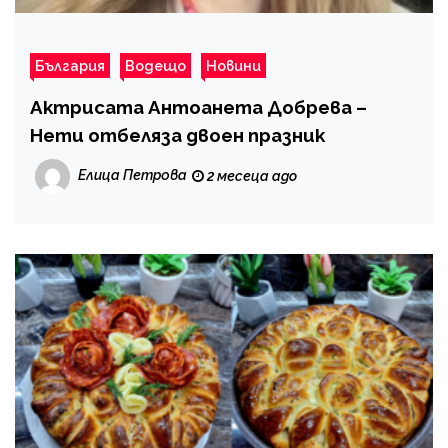
България
Водещо
Новини
Актрисата Антоанета Добрева –
Нети отбеляза двоен празник
Елица Петрова
2 месеца ago