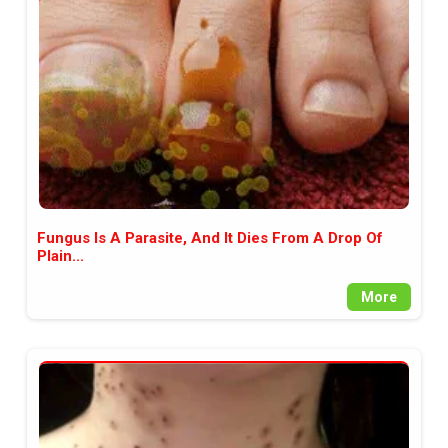
между медията и читателската
аудитория, затова държим на
прозрачност и коректност от
наша страна. Поднасяме ви
новините такива, каквито са. В
пълния си потенциал.
Fungus Is A Parasite, And It Dies From A Drop Of
Plain...
More