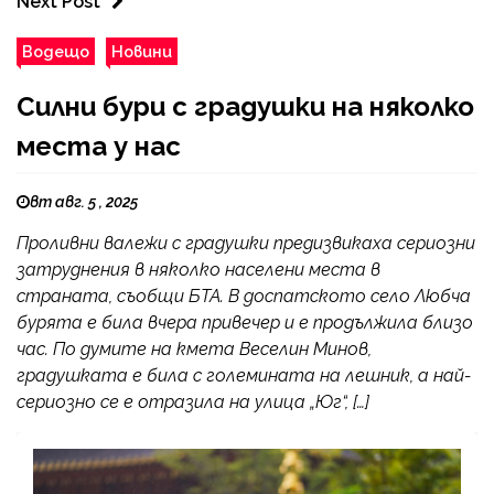
Next Post
Водещо
Новини
Силни бури с градушки на няколко
места у нас
вт авг. 5 , 2025
Проливни валежи с градушки предизвикаха сериозни
затруднения в няколко населени места в
страната, съобщи БТА. В доспатското село Любча
бурята е била вчера привечер и е продължила близо
час. По думите на кмета Веселин Минов,
градушката е била с големината на лешник, а най-
сериозно се е отразила на улица „Юг“, […]