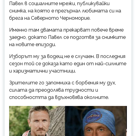
Павел в социалните мрежи, публикувайки
снимка, на която е прегърнал любимата си на
брега на Северното Черноморие.
Именно там двамата прекарват повече време
заедно, докато Павел се подготвя за снимките
на новите епизоди.
Изборът му за водещ не е случаен. В последния
сезон той се доказа като един от най-силните
и харизматични участници.
Зрителите го запомниха с борбения му дух,
силата да преодолява трудности и
способността да вдъхновява околните.