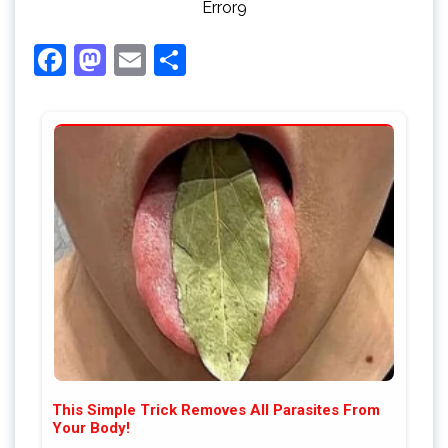
Error9
Facebook
Mastodon
Email
Share
This Simple Trick Removes All Parasites From
Your Body!