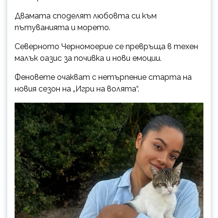
Двамата споделят любовта си към
пътуванията и морето.
Северното Черномоерие се превръща в техен
малък оазис за почивка и нови емоции.
Феновете очакват с нетърпение старта на
новия сезон на „Игри на волята“.