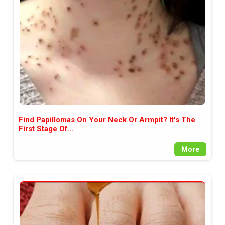
между медията и читателската
аудитория, затова държим на
прозрачност и коректност от
наша страна. Поднасяме ви
новините такива, каквито са. В
пълния си потенциал.
Find Papillomas On Your Neck Or Armpit? It's The
First Stage Of...
More