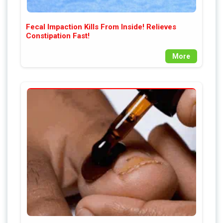
Fecal Impaction Kills From Inside! Relieves
Constipation Fast!
More