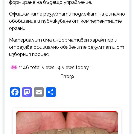
формиране на бъдещо управление.
Официалните резултати подлежат на финално
обобщение и публикуване от компетентните
органи.
Материалът има информативен характер и
отразява официално обявените резултати от
изборния процес.
1146 total views
, 4 views today
Error9
Facebook
Mastodon
Email
Share