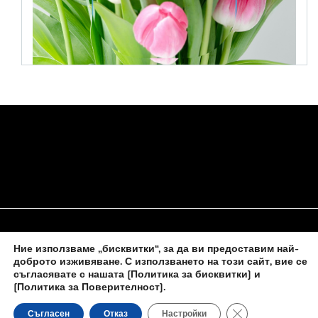
Ние използваме „бисквитки“, за да ви предоставим най-
НАЧАЛО
ЗА НАС
ПОЛИТИКА ЗА БИСКВИТКИ
доброто изживяване. С използването на този сайт, вие се
съгласявате с нашата
[Политика за бисквитки] и
КОНТАКТИ С НАС
[Политика за Поверителност]
.
Close GDPR Cooki
Съгласен
Отказ
Настройки
Новините на
novinite-dnesbg.eu