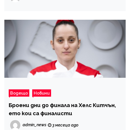
Водещо
Новини
Броени дни до финала на Хелс Китчън,
ето кои са финалисти
admin_news
3 месеца ago