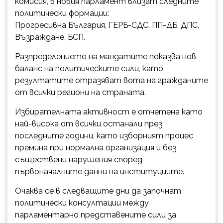
комисия, в новия парламент влизат следните
политически формации:
Прогресивна България, ГЕРБ-СДС, ПП-ДБ, ДПС,
Възраждане, БСП.
Разпределението на мандатите показва нов
баланс на политическите сили, като
резултатите отразяват вота на гражданите
от всички региони на страната.
Избирателната активност е отчетена като
най-висока от всички останали през
последните години, като изборният процес
премина при нормална организация и без
съществени нарушения според
първоначалните данни на институциите.
Очаква се в следващите дни да започнат
политически консултации между
парламентарно представените сили за