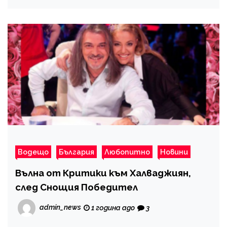
Водещо
България
Любопитно
Новини
Вълна от Критики към Халваджиян,
след Снощия Победител
admin_news
1 година ago
3