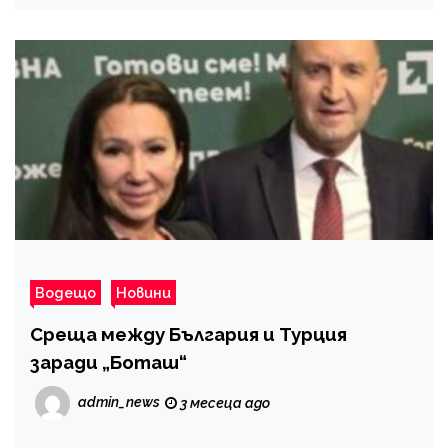
Водещо
Новини
Среща между България и Турция
заради „Боташ“
admin_news
3 месеца ago