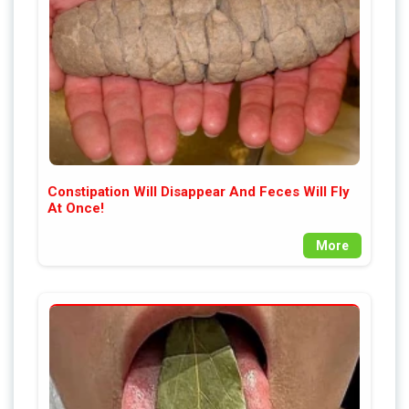
Constipation Will Disappear And Feces Will Fly
At Once!
More