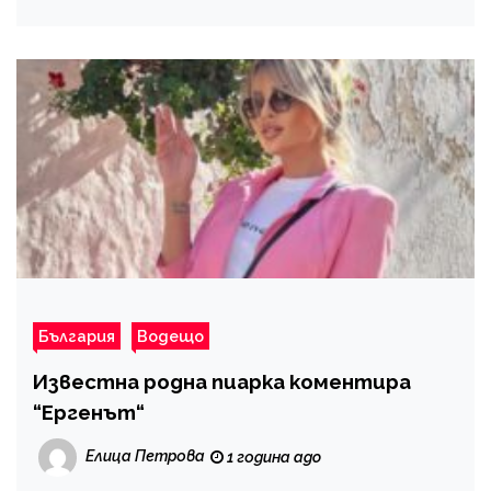
България
Водещо
Известна родна пиарка коментира
“Ергенът“
Елица Петрова
1 година ago