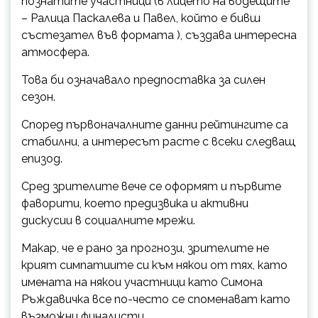
познатите участници (в лицето на водещите
– Ралица Паскалева и Павел, който е бивш
състезател във формата ), създава интересна
атмосфера.
Това би означавало предпоставка за силен
сезон.
Според първоначалните данни рейтингите са
стабилни, а интересът расте с всеки следващ
епизод.
Сред зрителите вече се оформят и първите
фаворити, което предизвика и активни
дискусии в социалните мрежи.
Макар, че е рано за прогнози, зрителите не
крият симпатиите си към някои от тях, като
имената на някои участници като Симона
Ръждавичка все по-често се споменават като
възможни финалисти.