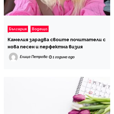
България
Водещо
Камелия зарадва своите почитатели с
нова песен и перфектна визия
Елица Петрова
1 година ago