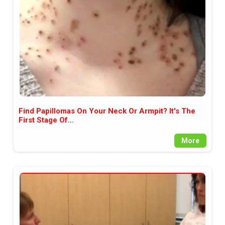
Find Papillomas On Your Neck Or Armpit? It's The
First Stage Of...
More