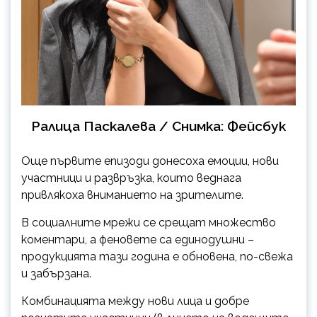
Ралица Паскалева / Снимка: Фейсбук
Още първите епизоди донесоха емоции, нови
участници и развръзка, които веднага
привлякоха вниманието на зрителите.
В социалните мрежи се срещат множество
коментари, а феновете са единодушни –
продукцията тази година е обновена, по-свежа
и забързана.
Комбинацията между нови лица и добре