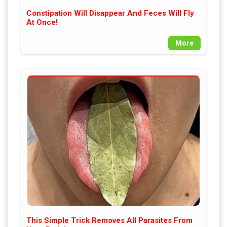
Constipation Will Disappear And Feces Will Fly
At Once!
More
This Simple Trick Removes All Parasites From