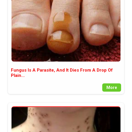
между медията и читателската
аудитория, затова държим на
прозрачност и коректност от
наша страна. Поднасяме ви
новините такива, каквито са. В
пълния си потенциал.
Fungus Is A Parasite, And It Dies From A Drop Of
Plain...
More