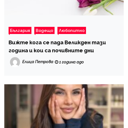
България
Водещо
Любопитно
Вижте кога се пада Великден тази
година и кои са почивните дни
Елица Петрова
1 година ago