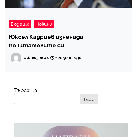
Водещо
Новини
Юксел Кадриев изненада
почитателите си
admin_news
1 година ago
Търсачка
Търси