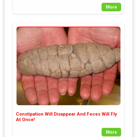
More
Constipation Will Disappear And Feces Will Fly
At Once!
More