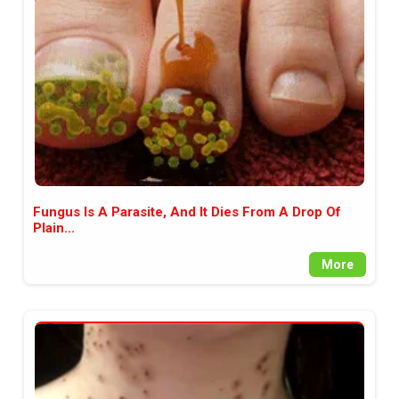
между медията и читателската
аудитория, затова държим на
прозрачност и коректност от
наша страна. Поднасяме ви
новините такива, каквито са. В
пълния си потенциал.
Fungus Is A Parasite, And It Dies From A Drop Of
Plain...
More