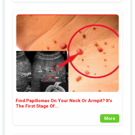
Find Papillomas On Your Neck Or Armpit? It's
The First Stage Of...
More