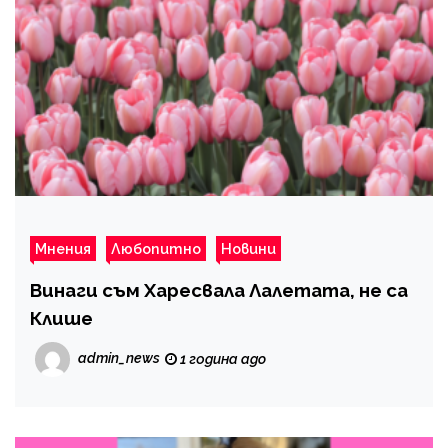
Мнения
Любопитно
Новини
Винаги съм Харесвала Лалетата, не са
Клише
admin_news
1 година ago