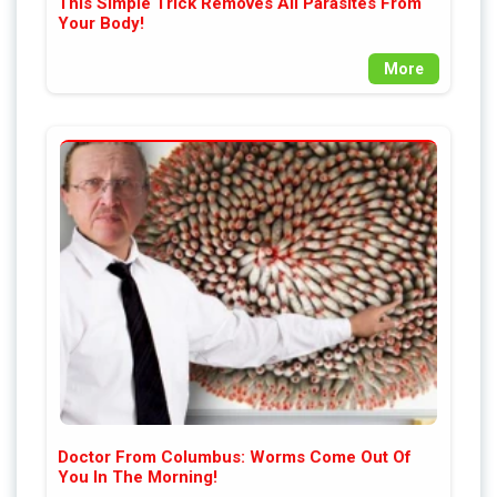
This Simple Trick Removes All Parasites From
Your Body!
More
Doctor From Columbus: Worms Come Out Of
You In The Morning!