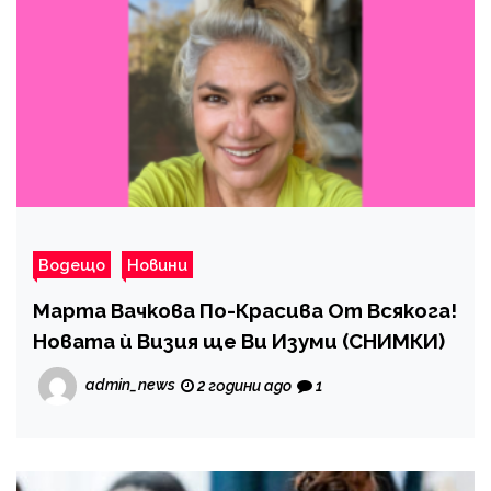
Водещо
Новини
Марта Вачкова По-Красива От Всякога!
Новата ѝ Визия ще Ви Изуми (СНИМКИ)
admin_news
2 години ago
1