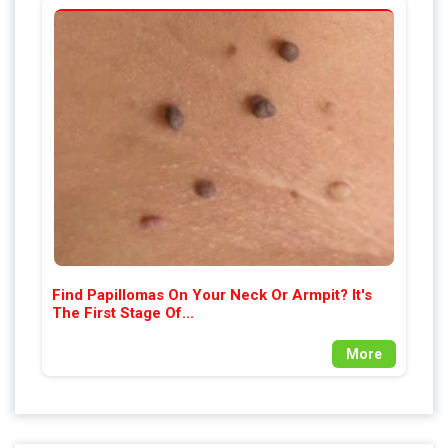
Find Papillomas On Your Neck Or Armpit? It's
The First Stage Of...
More