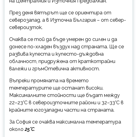
на Централния и Източния Предбалкан.
През деня вятърът ще се ориентира от
северозапад, а в Източна България – от север-
североизток.
Очаква се той да бъде умерен до силен и да
донесе по-хладен въздух над страната. Ще се
развива купеста и купесто-дъждовна
облачност, придружена от краткотрайни
валежи и гръмОтевична активност.
Въпреки промяната на времето
температурите ще останат високи.
Максималните стойности ще бъдат между
22–23°C в североизточните райони и 32–33°C в
крайните югозападни части на страната.
За София се очаква максимална температура
около
25°C
.