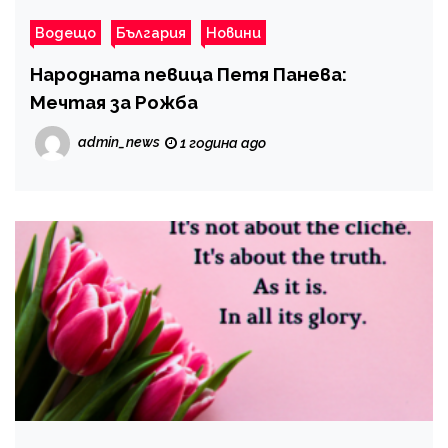
Водещо
България
Новини
Народната певица Петя Панева:
Мечтая за Рожба
admin_news
1 година ago