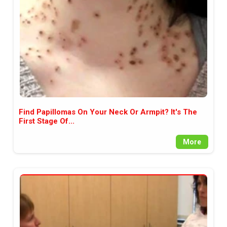
Find Papillomas On Your Neck Or Armpit? It's The
First Stage Of...
More