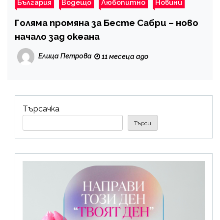
България
Водещо
Любопитно
Новини
Голяма промяна за Бесте Сабри – ново
начало зад океана
Елица Петрова
11 месеца ago
Търсачка
Търси