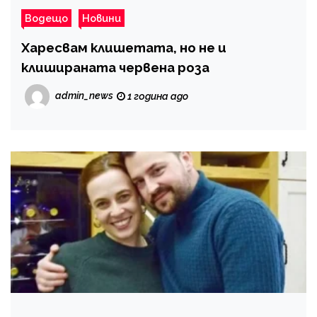
Водещо
Новини
Харесвам клишетата, но не и
клишираната червена роза
admin_news
1 година ago