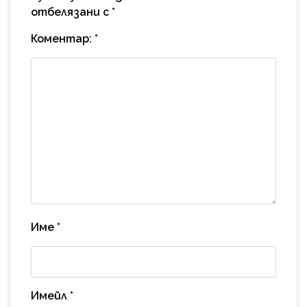
отбелязани с
*
Коментар:
*
Име
*
Имейл
*