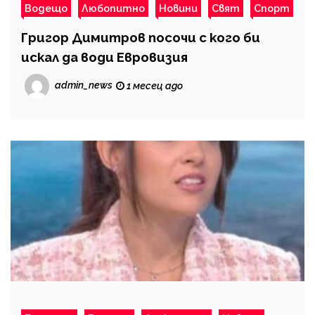
Водещо
Любопитно
Новини
Свят
Спорт
Григор Димитров посочи с кого би
искал да води Евровизия
admin_news
1 месец ago