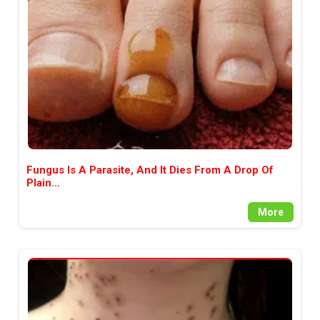
между медията и читателската
аудитория, затова държим на
прозрачност и коректност от
наша страна. Поднасяме ви
новините такива, каквито са. В
пълния си потенциал.
Fungus Is A Parasite, And It Dies From A Drop Of
Plain...
More