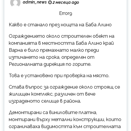
admin_news
2 месеца ago
Error9
Какво е станало през нощта на Баба Алино
Ограждението около строителен обект на
компанията в местността Баба Алино край
Варна е било премахнато малко преди
изтичането на срока, определен от
Регионалната дирекция по горите.
Това е установено при проверка на място.
Става въпрос за ограждение около строящ се
жилищен комплекс, различен от вече
изграденото селище в района.
Демонтирани са виниловите платна,
монтирани върху метални конструкции, които
ограничаваха видимостта към строителната