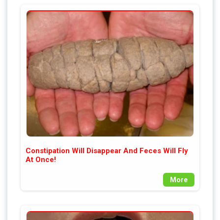
Constipation Will Disappear And Feces Will Fly
At Once!
More