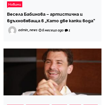
Новини
Весела Бабинова – артистична и
вдъхновяваща в „Като две капки вода“
admin_news
6 месеца ago
1