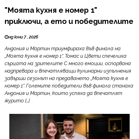
"Моята кухня е номер 1"
приключи, а ето и победителите
нд юни 7 , 2026
Андония и Мартин триумфираха във финала на
„Моята кухня е номер 1“, Томас и Цвети спечелиха
сърцата на зрителите С много емоции, оспорвана
надпревара и впечатляващи кулинарни изпълнения
завърши сезонът на предаването „Моята кухня е
номер 1“. Големите победители във финала станаха
Андония и Мартин, които успяха да впечатлят
журито […]