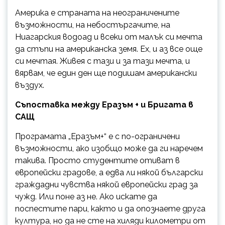
Америка е страната на неограничените
възможности, на небостъргачите, на
Ниагарския водоад и всеки от малък си мечта
да стъпи на американска земя. Ех, и аз все още
си мечтая. Живея с тази и за тази мечта, и
вярвам, че един ден ще подишам американски
въздух.
Съпоставка между Еразъм + и Бригата в
САЩ
Програмата „Еразъм+“ е с по-ограничени
възможности, ако изобщо може да ги наречем
такива. Просто студентите отиват в
европейски градове, а едва ли някой български
граждадни чувства някой европейски град за
чужд. Или поне аз не. Ако искате да
поспестите пари, както и да опознаете друга
култура, но да не сте на хиляди километри от