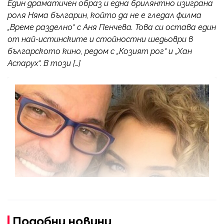
Един драматичен образ и една брилянтно изиграна
роля Няма българин, който да не е гледал филма
„Време разделно“ с Аня Пенчева. Това си остава един
от най-истинските и стойностни шедьоври в
българското кино, редом с „Козият рог“ и „Хан
Аспарух“. В този […]
Подобни новини