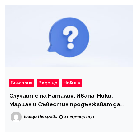
България
Водещо
Новини
Случаите на Наталия, Ивана, Ники,
Мариан и Съвестин продължават да
търсят отговори
Елица Петрова
4 седмици ago