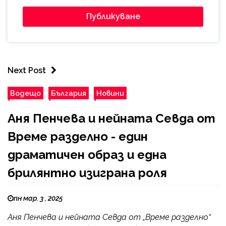
Next Post
Водещо
България
Новини
Аня Пенчева и нейната Севда от
Време разделно - един
драматичен образ и една
брилянтно изиграна роля
пн мар. 3 , 2025
Аня Пенчева и нейната Севда от „Време разделно“