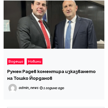
Водещо
Новини
Румен Радев коментира изказването
на Тошко Йорданов
admin_news
1 година ago