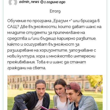
admin_news
1 година ago
Error9
Обучение по програма „Еразъм +“ или бригада в
САЩ? Две възможности, които дават шанс на
младите студенти за припечелване на
средства и/или бъдещо кариерно развитие,
както и осигуряват възможност за
разширяване на хоризонтите, запознаване с
нови култура, хора и множество интересни
преживявания. Това е и шанс да станат
граждани на света.