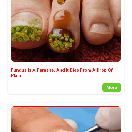
между медията и читателската
аудитория, затова държим на
прозрачност и коректност от
наша страна. Поднасяме ви
новините такива, каквито са. В
пълния си потенциал.
Fungus Is A Parasite, And It Dies From A Drop Of
Plain...
More