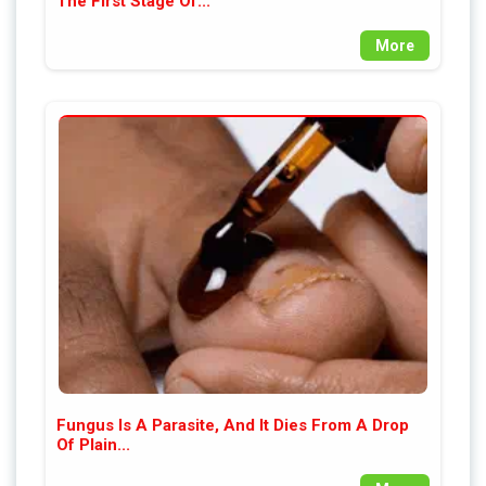
The First Stage Of...
More
Fungus Is A Parasite, And It Dies From A Drop
Of Plain...