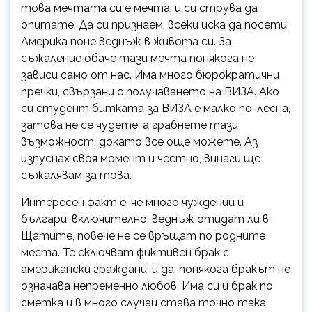
това мечтата си е мечта, и си струва да
опитате. Да си признаем, всеки иска да посети
Америка поне веднъж в живота си. За
съжаление обаче тази мечта понякога не
зависи само от нас. Има много бюрократични
пречки, свързани с получаването на ВИЗА. Ако
си студент битката за ВИЗА е малко по-лесна,
затова не се чудете, а грабнете тази
възможност, докато все още можете. Аз
изпуснах своя момент и честно, винаги ще
съжалявам за това.
Интересен факт е, че много чужденци и
българи, включително, веднъж отидат ли в
Щатите, повече не се връщат по родните
места. Те сключват фиктивен брак с
американски граждани, и да, понякога бракът не
означава непременно любов. Има си и брак по
сметка и в много случаи става точно така.