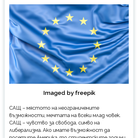
Imaged by freepik
САЩ – мястото на неограничените
възможности, мечтата на всеки млад човек.
САЩ – чувство за свобода, симво на
либерализма. Ако имате възможност да
посетите Америка, то студентските години