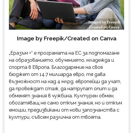
Image by Freepik/Created on Canva
„Еразъм +“ е програмата на ЕС за подпомагане
на образованието, обучението, младежда и
спорта в Европа. Благодарение на своя
бюджет от 14.7 милиарда евро, тя дава
възможност на над 4 млрд. европейци да учат,
да провеждат стаж, да натрупат опит и да
обменят знания в чужбина. Културен обмен,
обогатяващ не само откъм знания, но и откъм
емоции, предизвикани от нови запознанства с
култури, съвсем различна от твоята.