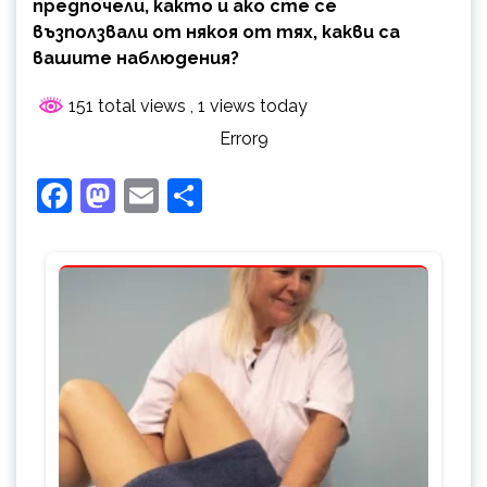
предпочели, както и ако сте се
възползвали от някоя от тях, какви са
вашите наблюдения?
151 total views
, 1 views today
Error9
Facebook
Mastodon
Email
Share