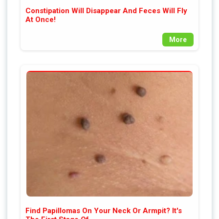
Constipation Will Disappear And Feces Will Fly
At Once!
More
Find Papillomas On Your Neck Or Armpit? It's