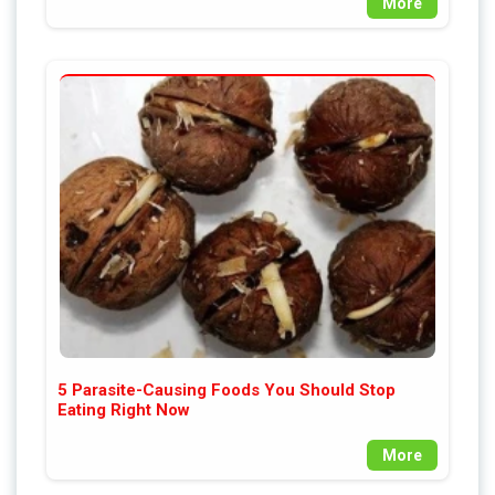
More
5 Parasite-Causing Foods You Should Stop
Eating Right Now
More