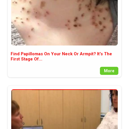
Find Papillomas On Your Neck Or Armpit? It's The
First Stage Of...
More