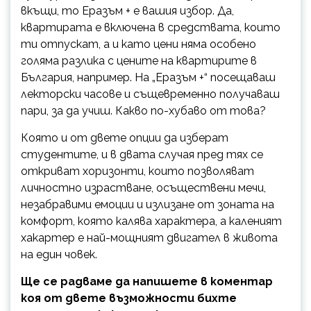
вкъщи, то Еразъм + е вашия избор. Да,
квартирата е включена в средствата, които
ти отпускат, а и като цени няма особено
голяма разлика с цените на квартирите в
България, например. На „Еразъм +“ посещаваш
лекторски часове и същевременно получаваш
пари, за да учиш. Какво по-хубаво от това?
Която и от двете опции да изберат
студентите, и в двата случая пред тях се
откриват хоризонти, които позволяват
личностно израстване, осъществени мечи,
незабравими емоции и излизане от зоната на
комфорт, която калява характера, а каленият
хакартер е най-мощният двигател в живота
на един човек.
Ще се радваме да напишете в коментар
коя от двете възможности бихте