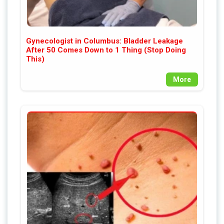
Gynecologist in Columbus: Bladder Leakage
After 50 Comes Down to 1 Thing (Stop Doing
This)
More