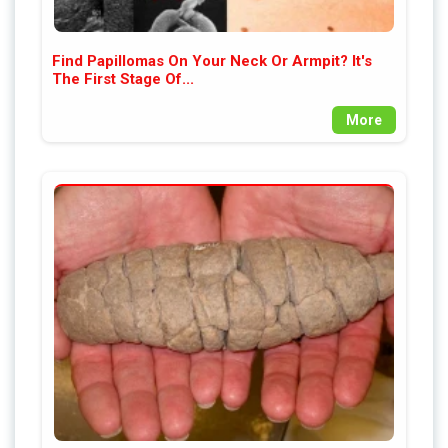
Find Papillomas On Your Neck Or Armpit? It's
The First Stage Of...
More