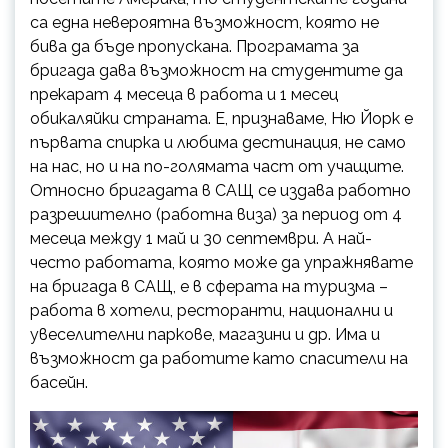
са една невероятна възможност, която не
бива да бъде пропускана. Програмата за
бригада дава възможност на студентите да
прекарат 4 месеца в работа и 1 месец
обикаляйки страната. Е, признаваме, Ню Йорк е
първата спирка и любима дестинация, не само
на нас, но и на по-голямата част от учащите.
Относно бригадата в САЩ се издава работно
разрешително (работна виза) за период от 4
месеца между 1 май и 30 септември. А най-
често работата, която може да упражнявате
на бригада в САЩ, е в сферата на туризма –
работа в хотели, ресторанти, национални и
увеселителни паркове, магазини и др. Има и
възможност да работите като спасители на
басейн.