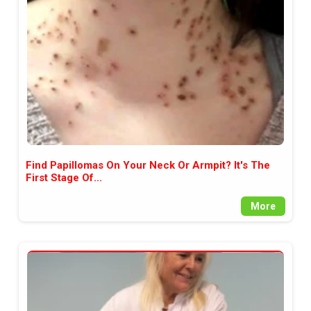
между медията и читателската
аудитория, затова държим на
прозрачност и коректност от
наша страна. Поднасяме ви
новините такива, каквито са. В
пълния си потенциал.
Find Papillomas On Your Neck Or Armpit? It's The
First Stage Of...
More