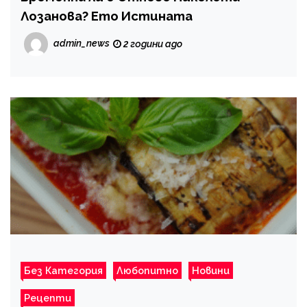
Лозанова? Ето Истината
admin_news
2 години ago
Без Категория
Любопитно
Новини
Рецепти