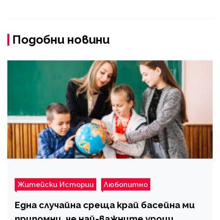
Подобни новини
Житейски Истории
Любопитно
Една случайна среща край басейна ми
припомни, че най-важните уроци