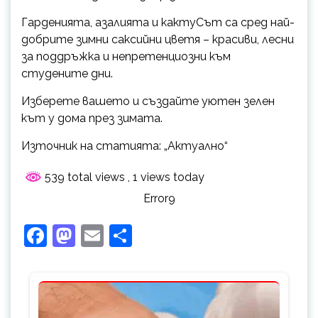
Гарденията, азалията и кактуСът са сред най-
добрите зимни саксийни цветя – красиви, лесни
за поддръжка и непретенциозни към
студените дни.
Изберете вашето и създайте уютен зелен
кът у дома през зимата.
Източник на статията: „Актуално“
539 total views
, 1 views today
Error9
Facebook
Mastodon
Email
Share