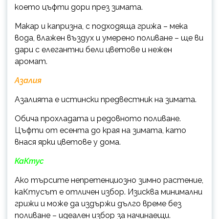
което цъфти дори през зимата.
Макар и капризна, с подходяща грижа – мека
вода, влажен въздух и умерено поливане – ще ви
дари с елегантни бели цветове и нежен
аромат.
Азалия
Азалията е истински предвестник на зимата.
Обича прохладата и редовното поливане.
Цъфти от есента до края на зимата, като
внася ярки цветове у дома.
КаКтус
Ако търсите непретенциозно зимно растение,
каКтусът е отличен избор. Изисква минимални
грижи и може да издържи дълго време без
поливане – идеален избор за начинаещи.