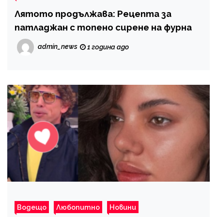
Лятото продължава: Рецепта за
патладжан с топено сирене на фурна
admin_news
1 година ago
Водещо
Любопитно
Новини