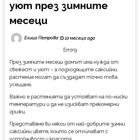
уют през зимните
месеци
Елица Петрова
10 месеца ago
Error9
През зимните месеци домът има нужда от
свежест и уют – а подходящите саксийни
растения могат да създадат точно това
усещане.
Важно е растенията да устояват на по-ниски
температури и да не изискват прекомерни
грижи.
Представяме ви някои от най-добрите зимни
саксийни цветя, които се отличават с
устойчивост и красота.