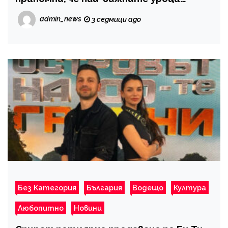
понякога се случват извън класната
admin_news
3 седмици ago
стая
Без Категория
България
Водещо
Култура
Любопитно
Новини