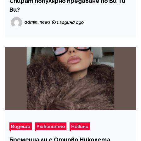
Спират популярно предаване по Би Ти
Ви?
admin_news
1 година ago
Водещо
Любопитно
Новини
Бременна ли е Отново Николета