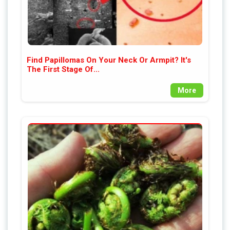
Find Papillomas On Your Neck Or Armpit? It's
The First Stage Of...
More