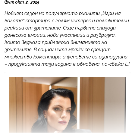
чт окт. 2 , 2025
Новият сезон на популярното риалити „Игри на
волята“ стартира с голям интерес и положителни
реакции от зрителите. Още първите епизоди
донесоха емоции, нови участници и развръзка,
които веднага привлякоха вниманието на
зрителите. В социалните мрежи се срещат
множество коментари, а феновете са единодушни
– продукцията тази година е обновена, по-свежа […]