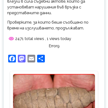
влезли в сила съдебни актове, които да
установяват нарушения във връзка с
представените данни.
Проверките, за които беше съобщено по
време на изслушването, продължават.
2471 total views
, 1 views today
Error9
Facebook
Mastodon
Email
Share