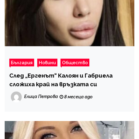
България
Новини
Общество
След „Ергенът“ Калоян и Габриела
сложиха край на връзката си
Елица Петрова
8 месеца ago