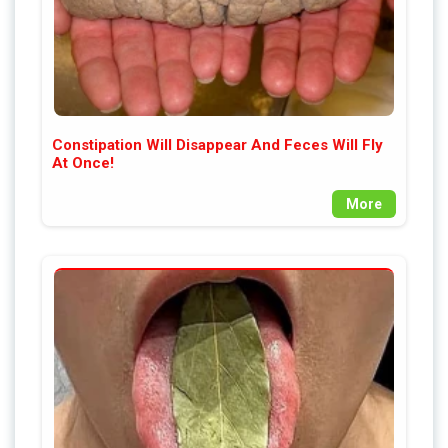
Constipation Will Disappear And Feces Will Fly
At Once!
More