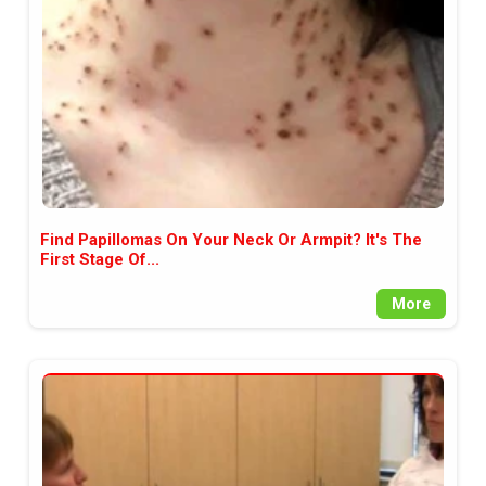
Find Papillomas On Your Neck Or Armpit? It's The
First Stage Of...
More