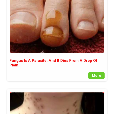
между медията и читателската
аудитория, затова държим на
прозрачност и коректност от
наша страна. Поднасяме ви
новините такива, каквито са. В
пълния си потенциал.
Fungus Is A Parasite, And It Dies From A Drop Of
Plain...
More