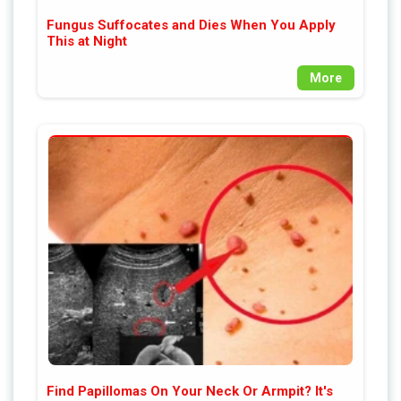
Fungus Suffocates and Dies When You Apply
This at Night
More
Find Papillomas On Your Neck Or Armpit? It's