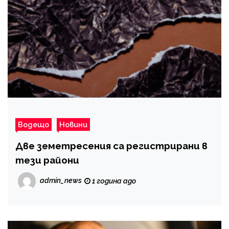
Водещо
Новини
Две земетресения са регистрирани в
тези райони
admin_news
1 година ago