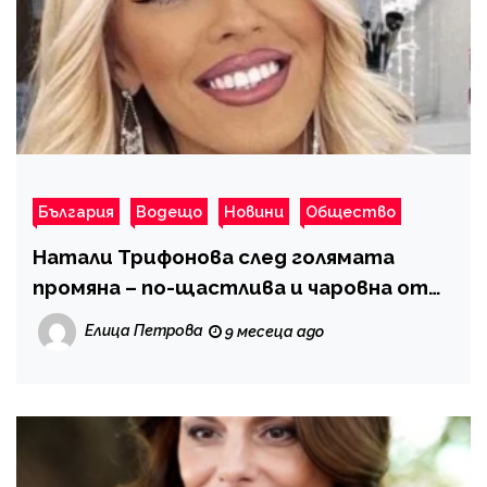
България
Водещо
Новини
Общество
Натали Трифонова след голямата
промяна – по-щастлива и чаровна от
преди
Елица Петрова
9 месеца ago