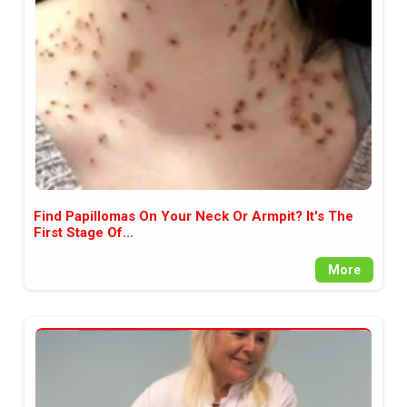
между медията и читателската
аудитория, затова държим на
прозрачност и коректност от
наша страна. Поднасяме ви
новините такива, каквито са. В
пълния си потенциал.
Find Papillomas On Your Neck Or Armpit? It's The
First Stage Of...
More