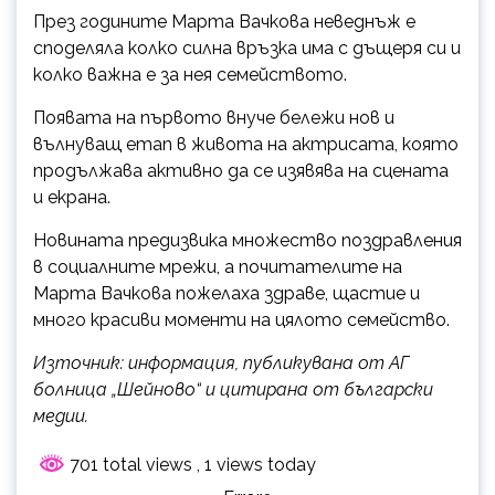
През годините Марта Вачкова неведнъж е
споделяла колко силна връзка има с дъщеря си и
колко важна е за нея семейството.
Появата на първото внуче бележи нов и
вълнуващ етап в живота на актрисата, която
продължава активно да се изявява на сцената
и екрана.
Новината предизвика множество поздравления
в социалните мрежи, а почитателите на
Марта Вачкова пожелаха здраве, щастие и
много красиви моменти на цялото семейство.
Източник: информация, публикувана от АГ
болница „Шейново“ и цитирана от български
медии.
701 total views
, 1 views today