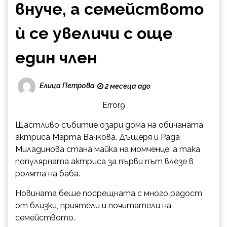
внуче, а семейството
ѝ се увеличи с още
един член
Елица Петрова
2 месеца ago
Error9
Щастливо събитие озари дома на обичаната
актриса Марта Вачкова. Дъщеря ѝ Рада
Миладинова стана майка на момченце, а така
популярната актриса за първи път влезе в
ролята на баба.
Новината беше посрещната с много радост
от близки, приятели и почитатели на
семейството.