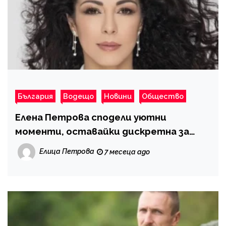
България
Водещо
Новини
Общество
Елена Петрова сподели уютни
моменти, оставайки дискретна за
личния си живот
Елица Петрова
7 месеца ago