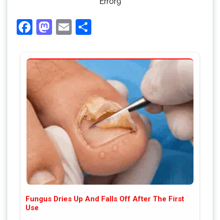
Error9
Facebook
Mastodon
Email
Share
Fungus Dries Up And Falls Off After The First
Use