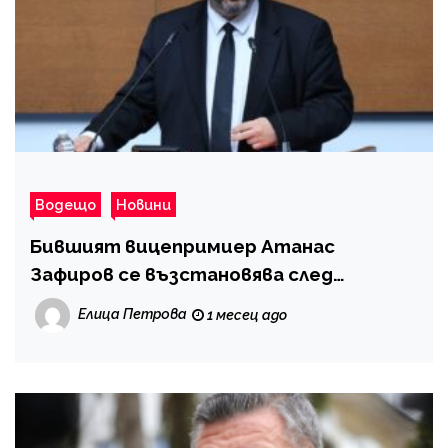
Водещо
Новини
Бившият вицепримиер Атанас
Зафиров се възстановява след
неочаквано здравословно премеждие
Елица Петрова
1 месец ago