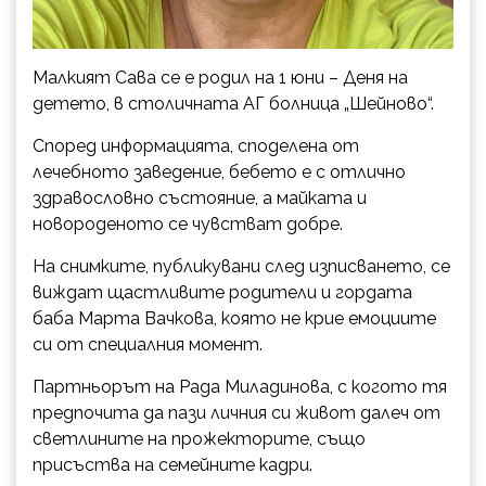
Малкият Сава се е родил на 1 юни – Деня на
детето, в столичната АГ болница „Шейново“.
Според информацията, споделена от
лечебното заведение, бебето е с отлично
здравословно състояние, а майката и
новороденото се чувстват добре.
На снимките, публикувани след изписването, се
виждат щастливите родители и гордата
баба Марта Вачкова, която не крие емоциите
си от специалния момент.
Партньорът на Рада Миладинова, с когото тя
предпочита да пази личния си живот далеч от
светлините на прожекторите, също
присъства на семейните кадри.