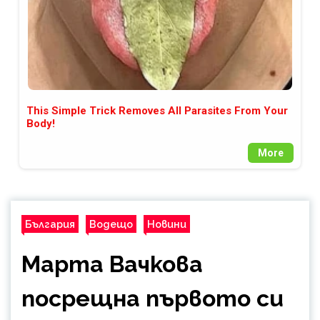
This Simple Trick Removes All Parasites From Your
Body!
More
България
Водещо
Новини
Марта Вачкова
посрещна първото си