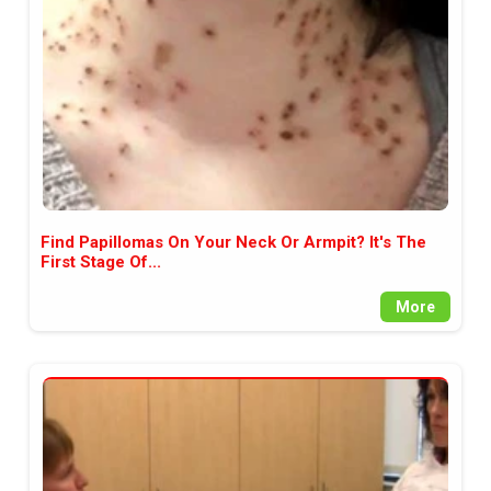
Find Papillomas On Your Neck Or Armpit? It's The
First Stage Of...
More