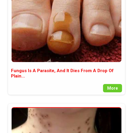
между медията и читателската
аудитория, затова държим на
прозрачност и коректност от
наша страна. Поднасяме ви
новините такива, каквито са. В
пълния си потенциал.
Fungus Is A Parasite, And It Dies From A Drop Of
Plain...
More