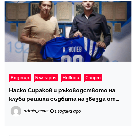
Водещо
България
Новини
Спорт
Наско Сираков и ръководството на
клуба решиха съдбата на звезда от
„Левски“
admin_news
1 година ago