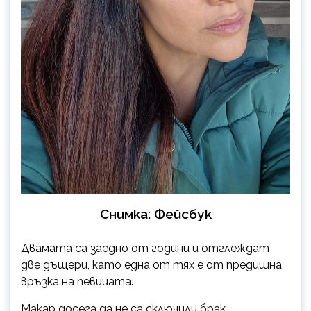
Снимка: Фейсбук
Двамата са заедно от години и отглеждат
две дъщери, като една от тях е от предишна
връзка на певицата.
Макар досега да не са сключили брак,