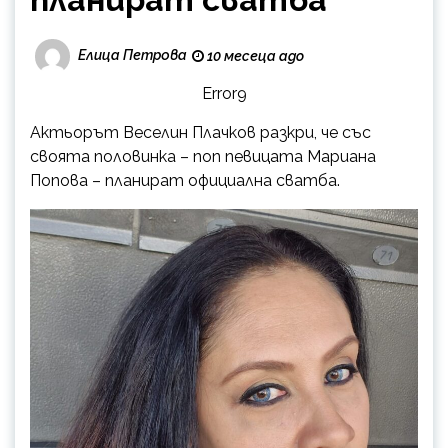
Елица Петрова
10 месеца ago
Error9
Актьорът Веселин Плачков разкри, че със
своята половинка – поп певицата Мариана
Попова – планират официална сватба.