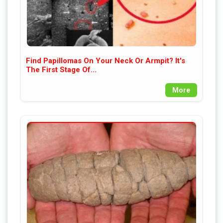
Find Papillomas On Your Neck Or Armpit? It's
The First Stage Of...
More