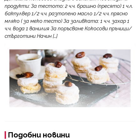
продукти: За тестото: 2 ч.ч. брашно (пресято) 1 ч.л.
бакпулвер 1/2 ч.ч. разтопено масло 1/2 ч.ч. прясно
мляко ( за меко тесто) За заливката: 1 ч.ч. захар 1
ч.ч. вода 1 ванилия За поръсване Кокосови пръчици/
стЪрготини Начин […]
Подобни новини