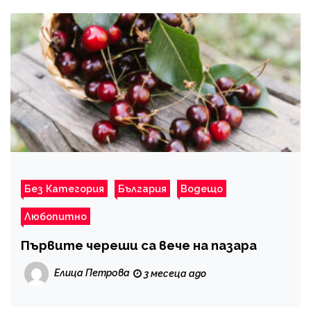
Без Категория
България
Водещо
Любопитно
Първите череши са вече на пазара
Елица Петрова
3 месеца ago