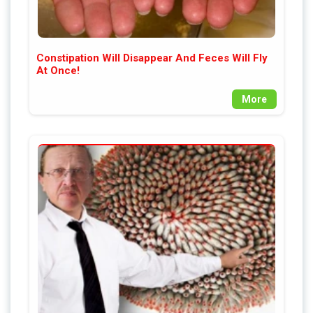
Constipation Will Disappear And Feces Will Fly
At Once!
More