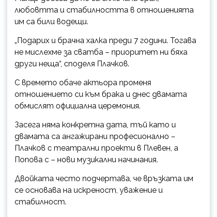
любовтта и стабилността в отношенията
им са били водещи.
„Подарих и брачна халка преди 7 години. Тогава
не мислехме за сватба – приоритет ни бяха
други неща“, споделя Плачков.
С времето обаче актьора променя
отношението си към брака и днес двамата
обмислят официална церемония.
Засега няма конкретна дата, тъй като и
двамата са ангажирани професионално –
Плачков с театрални проекти в Плевен, а
Попова с – нови музикални начинания.
Двойката често подчертава, че връзката им
се основава на искреност, уважение и
стабилност.