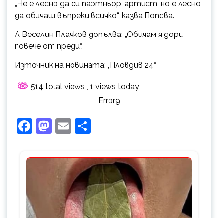
„Не е лесно да си партньор, артист, но е лесно
да обичаш въпреки всичко“, казва Попова.
А Веселин Плачков допълва: „Обичам я дори
повече от преди“.
Източник на новината: „Пловдив 24“
514 total views
, 1 views today
Error9
Facebook
Mastodon
Email
Share