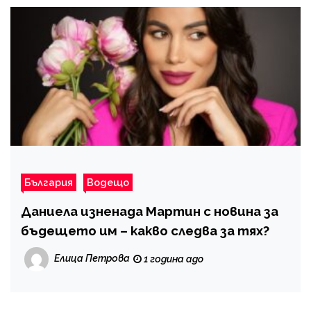
България
Водещо
Даниела изненада Мартин с новина за
бъдещето им – какво следва за тях?
Елица Петрова
1 година ago