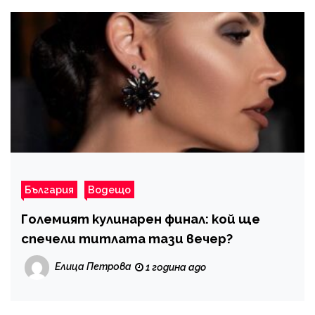
България
Водещо
Големият кулинарен финал: кой ще
спечели титлата тази вечер?
Елица Петрова
1 година ago