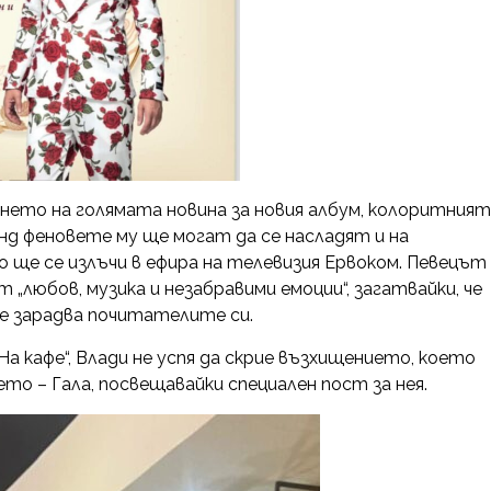
нето на голямата новина за новия албум, колоритният
енд феновете му ще могат да се насладят и на
 ще се излъчи в ефира на телевизия Ервоком. Певецът
любов, музика и незабравими емоции“, загатвайки, че
е зарадва почитателите си.
На кафе“, Влади не успя да скрие възхищението, което
о – Гала, посвещавайки специален пост за нея.