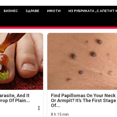
има мисията да отразява всичко знач
икуват на нашия сайт са от досто
БИЗНЕС
ЗДРАВЕ
ИМОТИ
ИЗ РУБРИКАТА „С АПЕТИТ 
а аудитория, затова държим на про
ви новините такива, каквито са. В 
arasite, And It
Find Papillomas On Your Neck
rop Of Plain...
Or Armpit? It's The First Stage
Of...
8 h 15 min