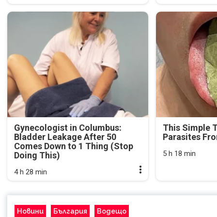
Gynecologist in Columbus:
This Simple 
Bladder Leakage After 50
Parasites Fr
Comes Down to 1 Thing (Stop
5 h 18 min
Doing This)
4 h 28 min
Новини
България
Водещо