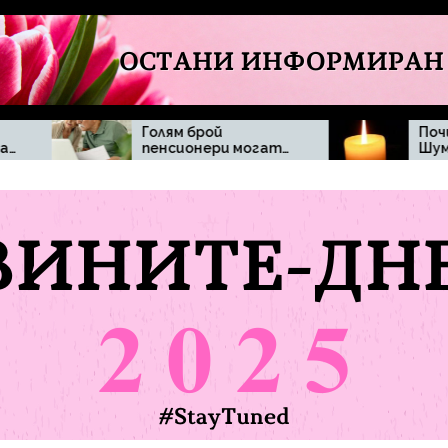
Голям брой
Почина Димитър
пенсионери могат
Шумналиев
да бъдат засегнати
при отпадане на
минималната
пенсия