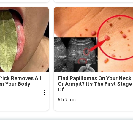
Trick Removes All
Find Papillomas On Your Neck
om Your Body!
Or Armpit? It's The First Stage
Of...
6 h 7 min