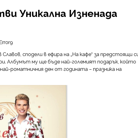
тви Уникална Изненада
Error9
лавов, сподели в ефира на „На кафе“ за предстоящи с
уари. Албумът му ще бъде най-големият подарък, който
най-роматничния ден от годината – празника на