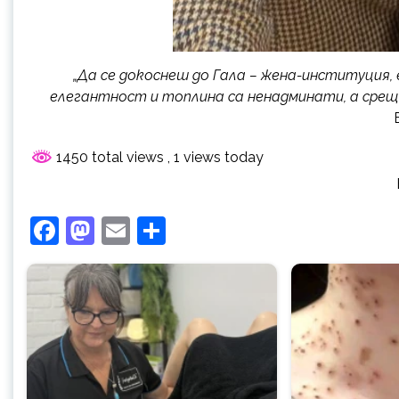
„Да се докоснеш до Гала – жена-институция,
елегантност и топлина са ненадминати, а среща
1450 total views
, 1 views today
Facebook
Mastodon
Email
Share