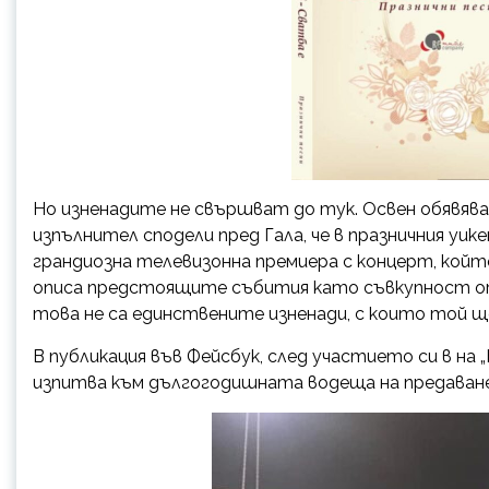
Но изненадите не свършват до тук. Освен обявява
изпълнител сподели пред Гала, че в празничния уик
грандиозна телевизонна премиера с концерт, който
описа предстоящите събития като съвкупност от „
това не са единствените изненади, с които той щ
В публикация във Фейсбук, след участието си в на „
изпитва към дългогодишната водеща на предаванет