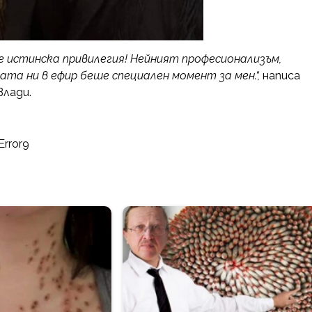
 е истинска привилегия! Нейният професионализъм,
та ни в ефир беше специален момент за мен.“,
написа
Влади.
Error9