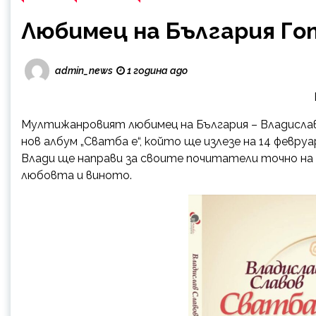
Любимец на България Го
admin_news
1 година ago
Мултижанровият любимец на България – Владислав С
нов албум „Сватба е“, който ще излезе на 14 февр
Влади ще направи за своите почитатели точно на 
любовта и виното.