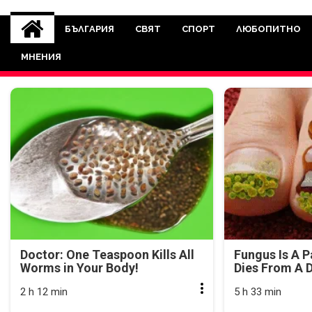
novinite-dnesbg.eu
Novinite-dnesbg.eu е медия, която 
Света. Новините, които се публ
БЪЛГАРИЯ
СВЯТ
СПОРТ
ЛЮБОПИТНО
между медията и читателскат
МНЕНИЯ
страна. Поднасяме 
Doctor: One Teaspoon Kills All
Fungus Is A P
Worms in Your Body!
Dies From A D
2 h 12 min
5 h 33 min