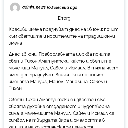
admin_news
2 месеца ago
Error9
Красиви имена празнуват днес на 16 юни: почит
към светците и носителите на традиционни
имена
Днес, 16 юни, Православната църква почита
свети Тихон Аматунтски, както и светите
мъченици Мануил, Савел и Исмаил. В тяхна чест
имен ден празнуват всички, които носят
имената Мануил, Манол, Манолина, Савел и
Тихон.
Свети Тихон Аматунтски е известен със
своята духовна отдаденост и чудотворна
сила, а мъчениците Мануил, Савел и Исмаил са
символ на твърдата вяра и смелостта в
защита на християнските ценности.