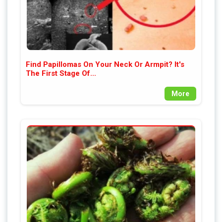
Find Papillomas On Your Neck Or Armpit? It's
The First Stage Of...
More