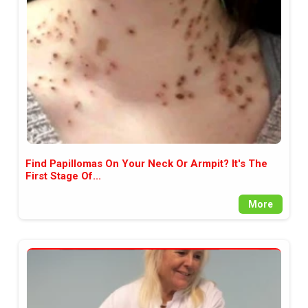
между медията и читателската
аудитория, затова държим на
прозрачност и коректност от
наша страна. Поднасяме ви
новините такива, каквито са. В
пълния си потенциал.
Find Papillomas On Your Neck Or Armpit? It's The
First Stage Of...
More