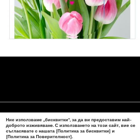
Ние използваме „бисквитки“, за да ви предоставим най-
НАЧАЛО
ЗА НАС
ПОЛИТИКА ЗА БИСКВИТКИ
доброто изживяване. С използването на този сайт, вие се
съгласявате с нашата
[Политика за бисквитки] и
КОНТАКТИ С НАС
[Политика за Поверителност]
.