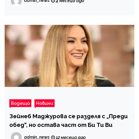
admin_news
4 месеца ago
Водещо
Новини
Зейнеб Маджурова се разделя с „Преди
обед“, но остава част от Би Ти Ви
admin_news
12 месеца ago