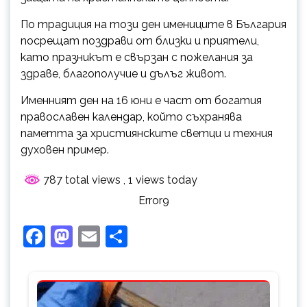
По традиция на този ден имениците в България
посрещат поздрави от близки и приятели,
като празникът е свързан с пожелания за
здраве, благополучие и дълъг живот.
Именният ден на 16 юни е част от богатия
православен календар, който съхранява
паметта за християнските светци и техния
духовен пример.
787 total views
, 1 views today
Error9
Facebook
Mastodon
Email
Share