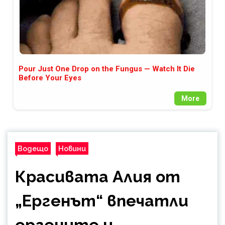
Pour Just One Drop on the Fungus — Watch It Die
Before Your Eyes
More
Водещо
Новини
Красивата Алия от
„Ергенът“ впечатли
ергените и