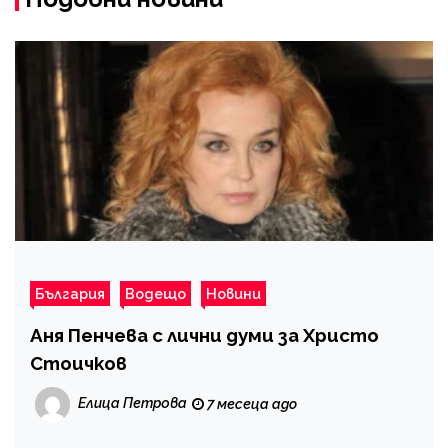
България
Водещо
Новини
Аня Пенчева с лични думи за Христо
Стоичков
Елица Петрова
7 месеца ago