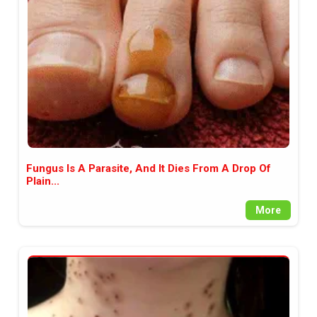
между медията и читателската
аудитория, затова държим на
прозрачност и коректност от
наша страна. Поднасяме ви
новините такива, каквито са. В
пълния си потенциал.
Fungus Is A Parasite, And It Dies From A Drop Of
Plain...
More