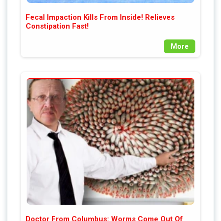
Fecal Impaction Kills From Inside! Relieves
Constipation Fast!
More
Doctor From Columbus: Worms Come Out Of