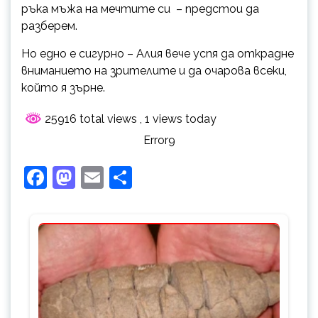
ръка мъжа на мечтите си – предстои да
разберем.
Но едно е сигурно – Алия вече успя да открадне
вниманието на зрителите и да очарова всеки,
който я зърне.
25916 total views
, 1 views today
Error9
Facebook
Mastodon
Email
Share