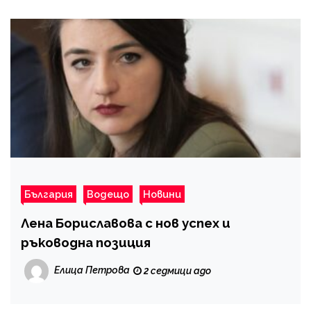
България
Водещо
Новини
Лена Бориславова с нов успех и
ръководна позиция
Елица Петрова
2 седмици ago