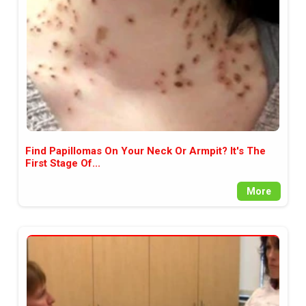
Find Papillomas On Your Neck Or Armpit? It's The
First Stage Of...
More