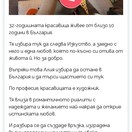
32-годишната красавица живее от близо 10
години в България.
Тя избира тук да следва Изкуство, а заедно с
него и една любов, която по-късно си отива от
живота й. Но за добро.
Въпреки това Алия избира да остане в
България и да търси щастието си тук.
По професия, красавицата е художник.
Тя влиза в романтичното риалити с
надеждата и желанието най-накрая да открие
истинската любов.
И разбира се да създаде връзка, изградена