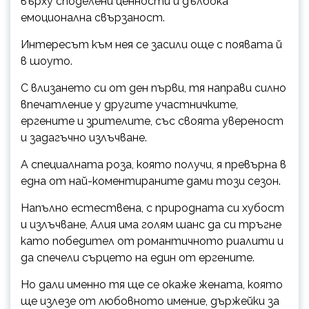
върху споделени ценности и дълбока
емоционална свързаност.
Интересът към нея се засили още с появата й
в шоуто.
С влизането си от ден първи, тя направи силно
впечатление у другите участничките,
ергените и зрителите, със своята увереност
и задагъчно излъчване.
А специалната роза, която получи, я превърна в
една от най-коментираните дами този сезон.
Напълно естествена, с природната си хубост
и излъчване, Алия има голям шанс да си тръгне
като победител от романтичното риалити и
да спечели сърцето на един от ергените.
Но дали именно тя ще се окаже жената, която
ще излезе от любовното имение, държейки за