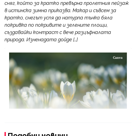
сняг, който за кратко превърна пролетния пейзаж
в истинска зимна приказва. Макар и съвсем за
кратко, снегът успя да натурпа тънка бяла
покривка по покривите и зелените площи,
създавайки контраст с вече разцъфналата
природа. Изненадата дойде […]
Подобни новини