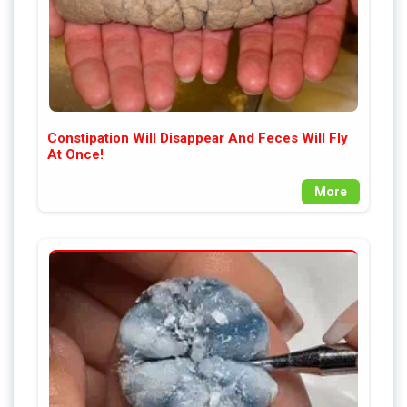
Constipation Will Disappear And Feces Will Fly
At Once!
More