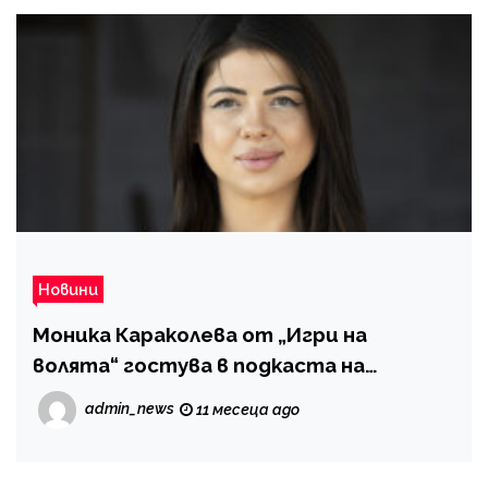
Новини
Моника Караколева от „Игри на
волята“ гостува в подкаста на
формата
admin_news
11 месеца ago