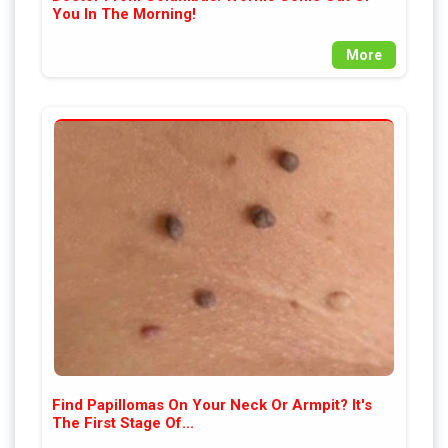
You In The Morning!
More
Find Papillomas On Your Neck Or Armpit? It's
The First Stage Of...