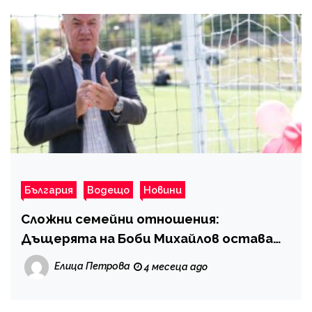
България
Водещо
Новини
Сложни семейни отношения:
Дъщерята на Боби Михайлов остава
дистанцирана от майка си
Елица Петрова
4 месеца ago