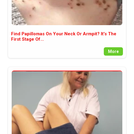
Find Papillomas On Your Neck Or Armpit? It's The
First Stage Of...
More