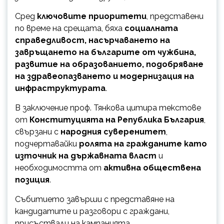
Сред
ключовите приоритети
, представени
по време на срещата, бяха
социалната
справедливост, насърчаването на
завръщането на българите от чужбина,
развитие на образованието, подобряване
на здравеопазването и модернизация на
инфраструктурата
.
В заключение проф. Тянкова цитира текстове
от
Конституцията на Република България
,
свързани с
народния суверенитет
,
подчертавайки
ролята на гражданите като
източник на държавната власт
и
необходимостта от
активна обществена
позиция
.
Събитието завърши с представяне на
кандидатите и разговори с граждани,
присъствали на кампанията.