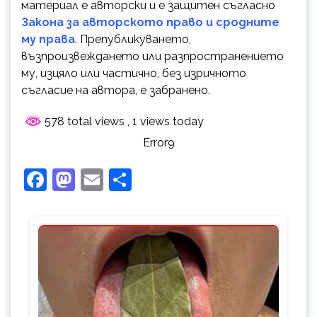
материал е авторски и е защитен съгласно
Закона за авторското право и сродните
му права
. Препубликуването,
възпроизвеждането или разпространението
му, изцяло или частично, без изричното
съгласие на автора, е забранено.
578 total views
, 1 views today
Error9
Facebook
Mastodon
Email
Share