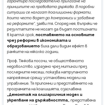
гарантира последователно прилагане на
принципите на правовата държава. В подобни
ситуации се налагат коалиционни формати,
които често водят до компромиси и забавяне
на реформите“
, заяви тя. Според нея, въпреки че
резултатите не могат да бъдат постигнати
в кратък срок,
поставянето на основните
чрез реформи в икономиката и
образованието
биха дали видим ефект в
рамките на няколко години.
Проф. Тянкова посочи, че общественото
недоволство, изразено чрез митинги през
последните месеци, показва натрупаното
напреженuе срещу установени модели на
управление. Тя припомни и представянето на
програмата на коалицията, озаглавена
„Демонтаж на олuгархuчнuя модел и
укрепване на държавността
„, представена