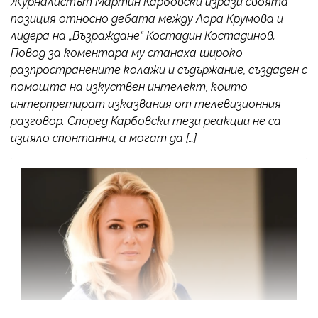
Журналистът Мартин Карбовски изрази своята
позиция относно дебата между Лора Крумова и
лидера на „Възраждане“ Костадин Костадинов.
Повод за коментара му станаха широко
разпространените колажи и съдържание, създаден с
помощта на изкуствен интелект, които
интерпретират изказвания от телевизионния
разговор. Според Карбовски тези реакции не са
изцяло спонтанни, а могат да […]