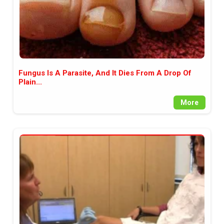
новините такива, каквито са. В
пълния си потенциал.
Fungus Is A Parasite, And It Dies From A Drop Of
Plain...
More