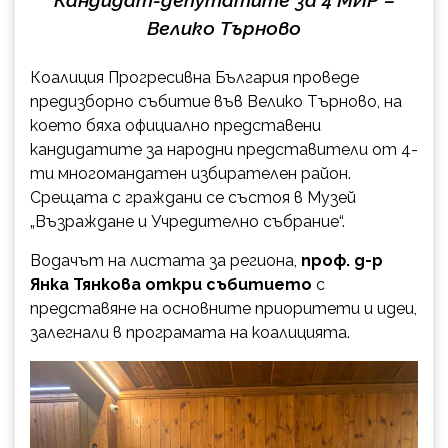
Велико Търново
Коалиция Прогресивна България проведе
предизборно събитие във Велико Търново, на
което бяха официално представени
кандидатите за народни представители от 4-
ти многомандатен избирателен район.
Срещата с граждани се състоя в Музей
„Възраждане и Учредително събрание“.
Водачът на листата за региона,
проф. д-р
Янка Тянкова откри събитието
с
представяне на основните приоритети и идеи,
залегнали в програмата на коалицията.