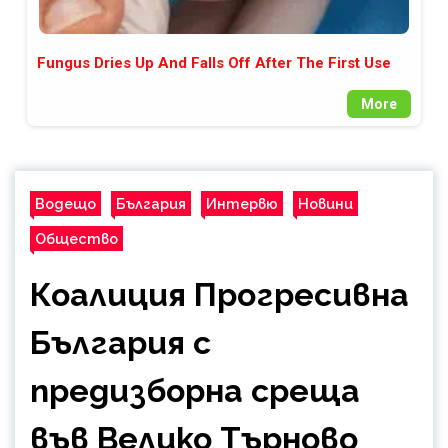
Fungus Dries Up And Falls Off After The First Use
More
Водещо
България
Интервю
Новини
Общество
Коалиция Прогресивна
България с
предизборна среща
във Велико Търново