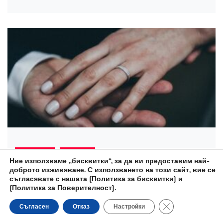
България
Водещо
Ние използваме „бисквитки“, за да ви предоставим най-
доброто изживяване. С използването на този сайт, вие се
Предложение за брак в известно
съгласявате с нашата
[Политика за бисквитки] и
риалити
[Политика за Поверителност]
.
Close GDPR Cooki
Съгласен
Отказ
Настройки
Елица Петрова
1 година ago