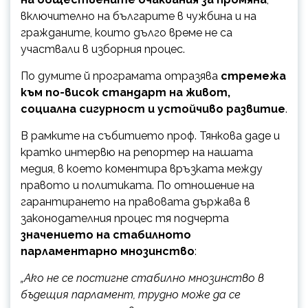
включително на българите в чужбина и на
гражданите, които дълго време не са
участвали в изборния процес.
По думите й програмата отразява
стремежа
към по-висок стандарт на живот,
социална сигурност и устойчиво развитие
.
В рамките на събитието проф. Тянкова даде и
кратко интервю на репортер на нашата
медия, в което коментира връзката между
правото и политиката. По отношение на
гарантирането на правовата държава в
законодателния процес тя подчерта
значението на стабилното
парламентарно мнозинство
:
„Ако не се постигне стабилно мнозинство в
бъдещия парламент, трудно може да се