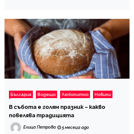
България
Водещо
Любопитно
Новини
В събота е голям празник – какво
повелява традицията
Елица Петрова
5 месеца ago