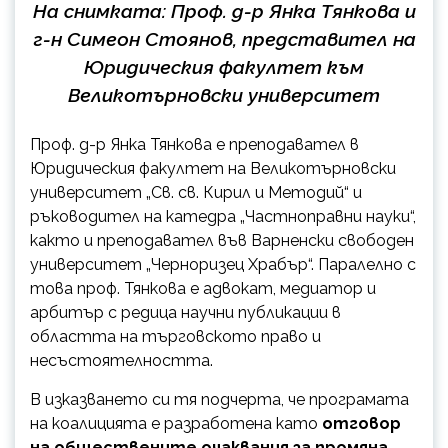
На снимката: Проф. д-р Янка Тянкова и
г-н Симеон Стоянов, представител на
Юридическия факултет към
Великотърновски университет
Проф. д-р Янка Тянкова е преподавател в
Юридическия факултет на Великотърновски
университет „Св. св. Кирил и Методий“ и
ръководител на катедра „Частноправни науки“,
както и преподавател във Варненски свободен
университет „Черноризец Храбър“. Паралелно с
това проф. Тянкова е адвокат, медиатор и
арбитър с редица научни публикации в
областта на търговското право и
несъстоятелността.
В изказването си тя подчерта, че програмата
на коалицията е разработена като
отговор
на обществените очаквания за промяна
,