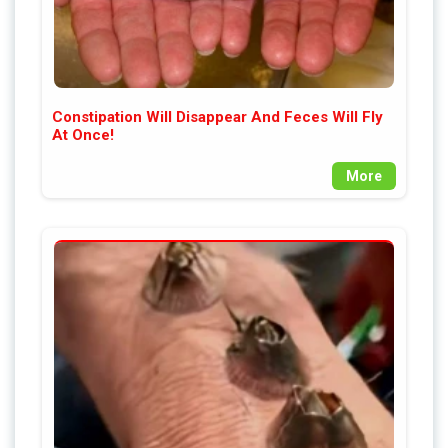
Constipation Will Disappear And Feces Will Fly
At Once!
More