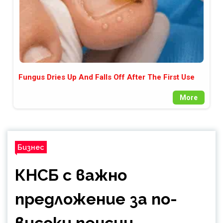
Fungus Dries Up And Falls Off After The First Use
More
Бизнес
КНСБ с важно
предложение за по-
високи пенсии