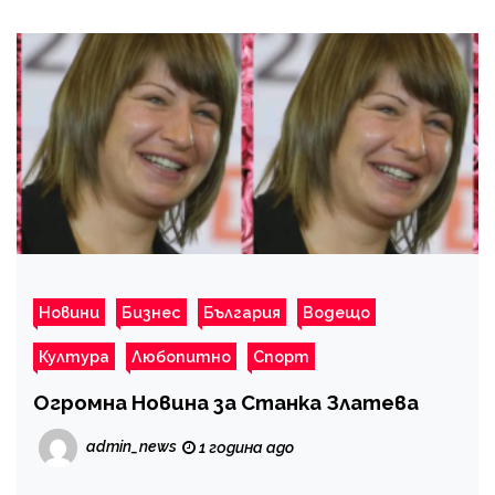
Новини
Бизнес
България
Водещо
Култура
Любопитно
Спорт
Огромна Новина за Станка Златева
admin_news
1 година ago