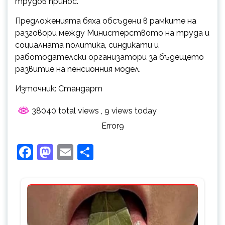
трудов принос.
Предложенията бяха обсъдени в рамките на
разговори между Министерството на труда и
социалната политика, синдикати и
работодателски организатори за бъдещето
развитие на пенсионния модел.
Източник: Стандарт
38040 total views
, 9 views today
Error9
Facebook
Mastodon
Email
Share