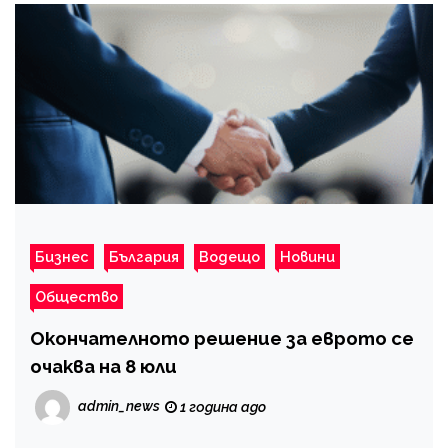
Бизнес
България
Водещо
Новини
Общество
Окончателното решение за еврото се
очаква на 8 юли
admin_news
1 година ago