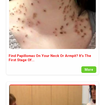
между медията и читателската
аудитория, затова държим на
прозрачност и коректност от
наша страна. Поднасяме ви
новините такива, каквито са. В
пълния си потенциал.
Find Papillomas On Your Neck Or Armpit? It's The
First Stage Of...
More