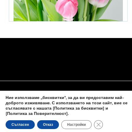
Ние използваме „бисквитки“, за да ви предоставим най-
НАЧАЛО
ЗА НАС
ПОЛИТИКА ЗА БИСКВИТКИ
доброто изживяване. С използването на този сайт, вие се
съгласявате с нашата
[Политика за бисквитки] и
КОНТАКТИ С НАС
[Политика за Поверителност]
.
Close GDPR Cooki
Съгласен
Отказ
Настройки
Новините на
novinite-dnesbg.eu