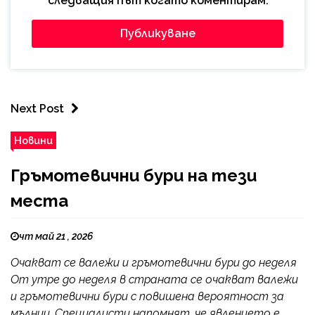
следващия път когато коментирам.
Next Post
Новини
Гръмотевични бури на тези
места
чт май 21 , 2026
Очакват се валежи и гръмотевични бури до неделя
От утре до неделя в страната се очакват валежи
и гръмотевични бури с повишена вероятност за
мълнии. Специалисти напомнят, че явлението е