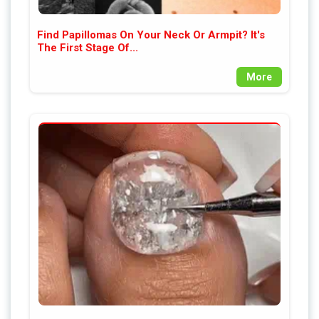
Find Papillomas On Your Neck Or Armpit? It's
The First Stage Of...
More