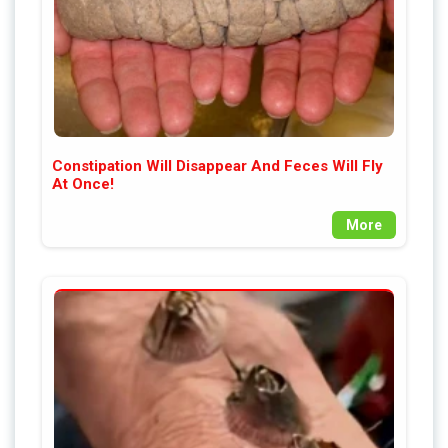
Constipation Will Disappear And Feces Will Fly
At Once!
More