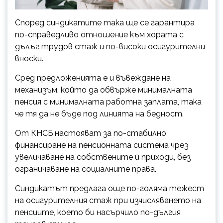
Според синдикатите така ще се гарантира
по-справедливо отношение към хората с
дълъг трудов стаж и по-високи осигурителни
вноски.
Сред предложенията е и въвеждане на
механизъм, който да обвърже минималната
пенсия с минималната работна заплата, така
че тя да не бъде под линията на бедност.
От КНСБ настояват за по-стабилно
финансиране на пенсионната система чрез
увеличаване на собствените ѝ приходи, без
ограничаване на социалните права.
Синдикатът предлага още по-голяма тежест
на осигурителния стаж при изчисляването на
пенсиите, което би насърчило по-дългия