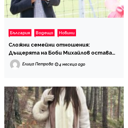
България
Водещо
Новини
Сложни семейни отношения:
Дъщерята на Боби Михайлов остава
дистанцирана от майка си
Елица Петрова
4 месеца ago