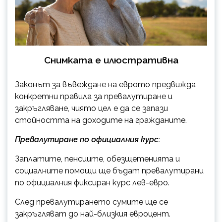
Снимката е илюстративна
Законът за въвеждане на еврото предвижда
конкретни правила за превалутиране и
закръгляване, чиято цел е да се запази
стойността на доходите на гражданите.
Превалутиране по официалния курс:
Заплатите, пенсиите, обезщетенията и
социалните помощи ще бъдат превалутирани
по официалния фиксиран курс лев-евро.
След превалутирането сумите ще се
закръгляват до най-близкия евроцент.