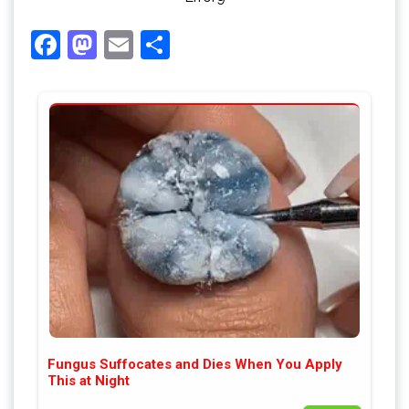
Facebook
Mastodon
Email
Share
Fungus Suffocates and Dies When You Apply
This at Night