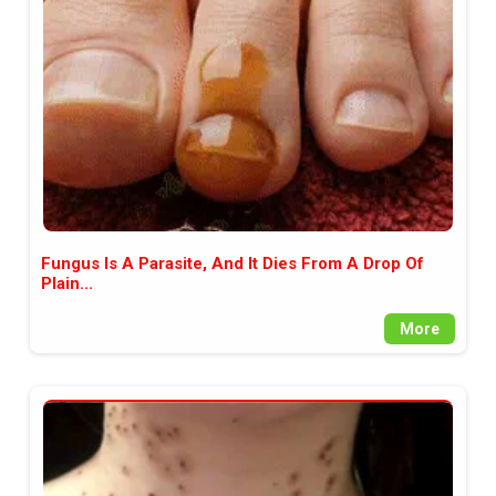
между медията и читателската
аудитория, затова държим на
прозрачност и коректност от
наша страна. Поднасяме ви
новините такива, каквито са. В
пълния си потенциал.
Fungus Is A Parasite, And It Dies From A Drop Of
Plain...
More