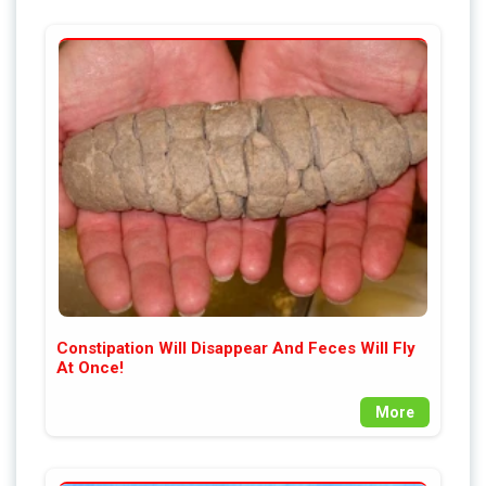
Constipation Will Disappear And Feces Will Fly
At Once!
More