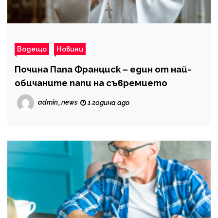
Водещо
Новини
Почина Папа Франциск – един от най-
обичаните папи на съвремието
admin_news
1 година ago