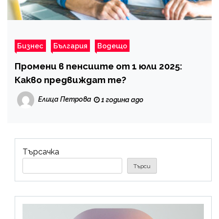
Бизнес
България
Водещо
Промени в пенсиите от 1 юли 2025:
Какво предвиждат те?
Елица Петрова
1 година ago
Търсачка
Търси