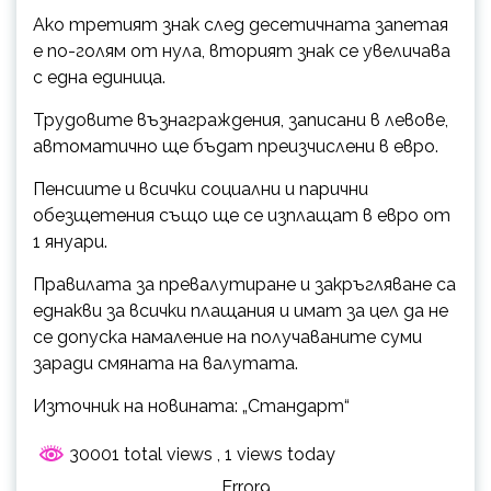
Ако третият знак след десетичната запетая
е по-голям от нула, вторият знак се увеличава
с една единица.
Трудовите възнаграждения, записани в левове,
автоматично ще бъдат преизчислени в евро.
Пенсиите и всички социални и парични
обезщетения също ще се изплащат в евро от
1 януари.
Правилата за превалутиране и закръгляване са
еднакви за всички плащания и имат за цел да не
се допуска намаление на получаваните суми
заради смяната на валутата.
Източник на новината: „Стандарт“
30001 total views
, 1 views today
Error9