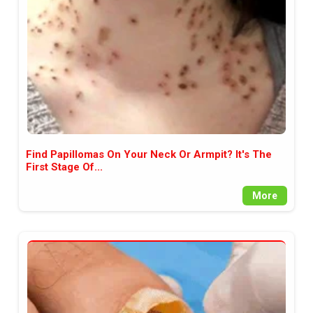
Find Papillomas On Your Neck Or Armpit? It's The
First Stage Of...
More