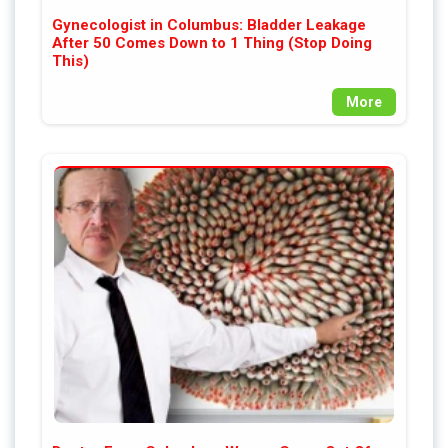
Gynecologist in Columbus: Bladder Leakage
After 50 Comes Down to 1 Thing (Stop Doing
This)
More