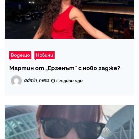
Водещо
Новини
Мартин от „Ергенът“ с ново гадже?
admin_news
1 година ago