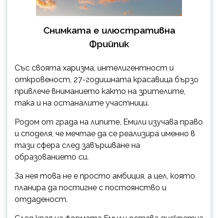
Снимката е илюстративна
Фрийпик
Със своята харизма, интелигентност и
откровеност, 27-годишната красавица бързо
привлече вниманието както на зрителите,
така и на останалите участници.
Родом от града на липите, Емили изучава право
и споделя, че мечтае да се реализира именно в
тази сфера след завършване на
образованието си.
За нея това не е просто амбиция, а цел, която
планира да постигне с постоянство и
отдаденост.