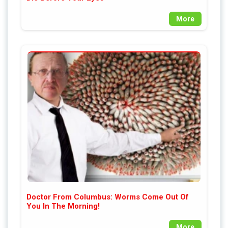
More
Doctor From Columbus: Worms Come Out Of
You In The Morning!
More