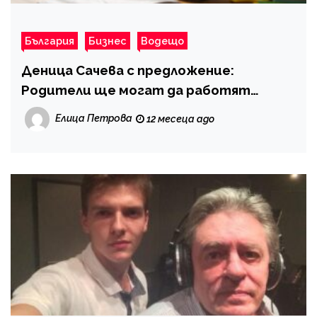
България
Бизнес
Водещо
Деница Сачева с предложение:
Родители ще могат да работят
дистанционно през лятната ваканция
Елица Петрова
12 месеца ago