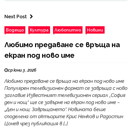
Next Post
Водещо
Култура
Любопитно
Новини
Любимо предаване се връща на
екран под ново име
ср юни 3 , 2026
Любимо предаване се връща на екран под ново име
Популярен телевизионен формат се завръща с ново
заглавие Известният телевизионен сериал „София
ден и нощ“ ще се завърне на екран под ново име –
„Ден и нощ: Завръщането“. Новината беше
споделена от актьорите Крис Ненков и Радостин
Цонев чрез публикация в […]