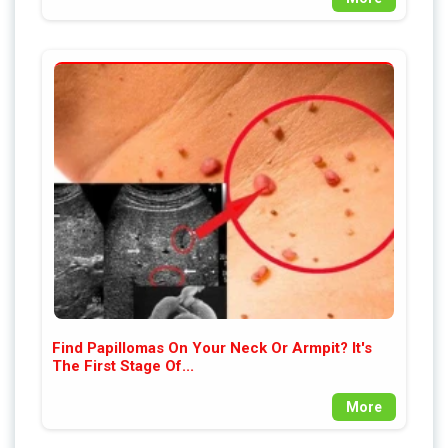
Find Papillomas On Your Neck Or Armpit? It's
The First Stage Of...
More