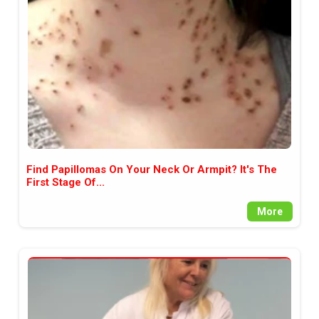
между медията и читателската
аудитория, затова държим на
прозрачност и коректност от
наша страна. Поднасяме ви
новините такива, каквито са. В
пълния си потенциал.
Find Papillomas On Your Neck Or Armpit? It's The
First Stage Of...
More