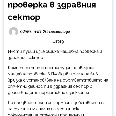
проверка в здравния
сектор
admin_news
2 месеца ago
Error9
Институции извършиха мащабна проверка в
здравния сектор
Компетентните институции проведоха
мащабна проверка в Пловдив и региона във
връзка с установяване на съответствието на
отчетни дейности в здравния сектор с
действащите нормативни изисквания.
По предварителна информация действията са
насочени към анализ на медицинска
документация, отчетни процедури и