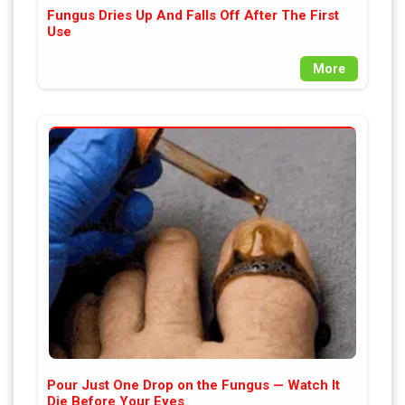
Fungus Dries Up And Falls Off After The First
Use
More
Pour Just One Drop on the Fungus — Watch It
Die Before Your Eyes