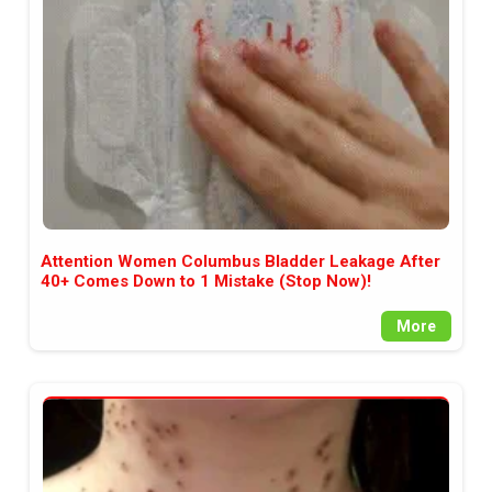
между медията и читателската
аудитория, затова държим на
прозрачност и коректност от
наша страна. Поднасяме ви
новините такива, каквито са. В
пълния си потенциал.
Attention Women Columbus Bladder Leakage After
40+ Comes Down to 1 Mistake (Stop Now)!
More