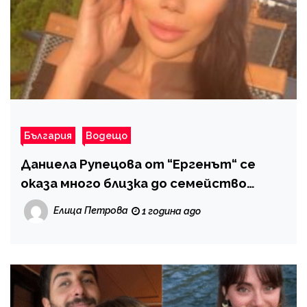
България
Водещо
Даниела Рупецова от “Ергенът“ се
оказа много близка до семейство
Бачорски
Елица Петрова
1 година ago