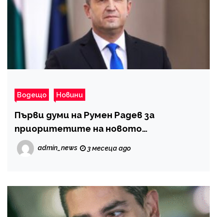
Водещо
Новини
Първи думи на Румен Радев за
приоритетите на новото
правителство
admin_news
3 месеца ago