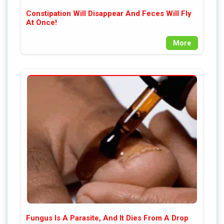
Constipation Will Disappear And Feces Will Fly
At Once!
More
Fungus Is A Parasite, And It Dies From A Drop