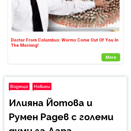
Doctor From Columbus: Worms Come Out Of You In
The Morning!
More
Водещо
Новини
Илияна Йотова и
Румен Радев с големи
думи за Дара