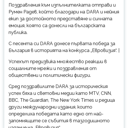
Поздравления към изпълнителката отправи и
Румен Радев, който благодари на DARA и нейния
екип за достойното представяне и силната
емоция, която са донесли на българската
публика.
С песента си DARA донесе първата победа за
България в историята на конкурса „Евровизия“. |
Успехът предизвика множество реакции в
социалните мрежи и поздравления от
обществени и политически фигури.
Сред поздравилите DARA за историческия
успех бяха и световни медии като MTV, CNN,
BBC, The Guardian, The New York Times и редица
други международни издания, които
определиха победата като едно от най-
запомнящите се събития в тазгодишното
издание на „Евровизия“.