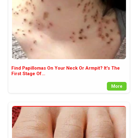
Find Papillomas On Your Neck Or Armpit? It's The
First Stage Of...
More