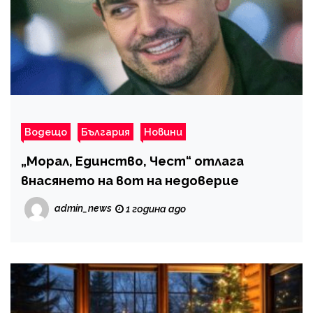
Водещо
България
Новини
„Морал, Единство, Чест“ отлага
внасянето на вот на недоверие
admin_news
1 година ago