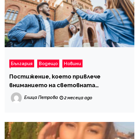
България
Водещо
Новини
Постижение, което привлече
вниманието на световната
академична карта
Елица Петрова
2 месеца ago