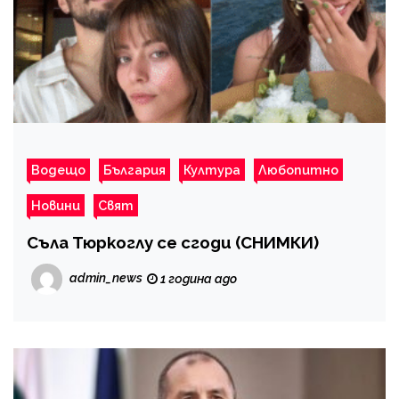
Водещо
България
Култура
Любопитно
Новини
Свят
Съла Тюркоглу се сгоди (СНИМКИ)
admin_news
1 година ago