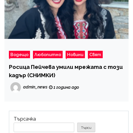
Водещо
Любопитно
Новини
Свят
Росица Пейчева умили мрежата с този
кадър (СНИМКИ)
admin_news
1 година ago
Търсачка
Търси