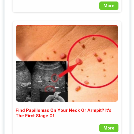
More
Find Papillomas On Your Neck Or Armpit? It's
The First Stage Of...
More