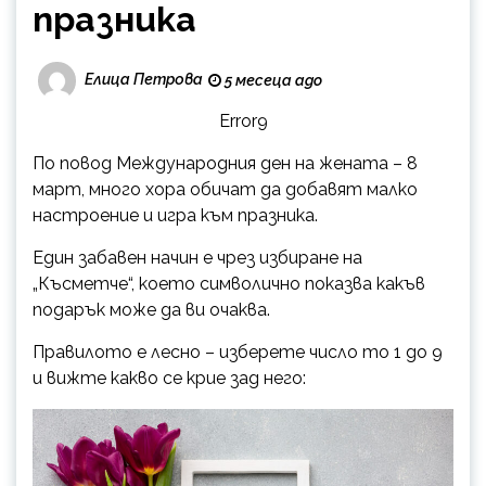
празника
Елица Петрова
5 месеца ago
Error9
По повод Международния ден на жената – 8
март, много хора обичат да добавят малко
настроение и игра към празника.
Един забавен начин е чрез избиране на
„Късметче“, което символично показва какъв
подарък може да ви очаква.
Правилото е лесно – изберете число то 1 до 9
и вижте какво се крие зад него: