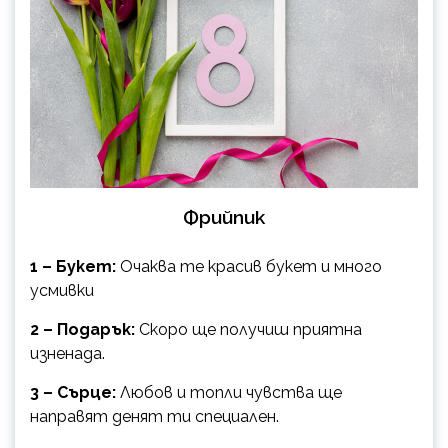
Фрийпик
1 – Букет:
Очаква те красив букет и много
усмивки
2 – Подарък:
Скоро ще получиш приятна
изненада.
3 – Сърце:
Любов и топли чувства ще
направят денят ти специален.