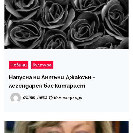
Новини
Култура
Напусна ни Антъни Джаксън –
легендарен бас китарист
admin_news
10 месеца ago