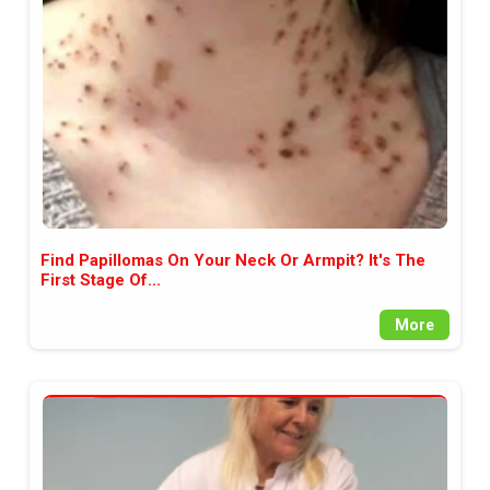
между медията и читателската
аудитория, затова държим на
прозрачност и коректност от
наша страна. Поднасяме ви
новините такива, каквито са. В
пълния си потенциал.
Find Papillomas On Your Neck Or Armpit? It's The
First Stage Of...
More