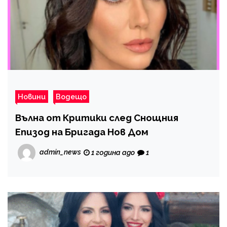
Новини
Водещо
Вълна от Критики след Снощния
Епизод на Бригада Нов Дом
admin_news
1 година ago
1