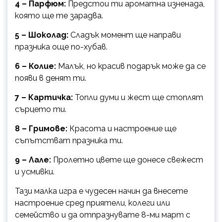
4 – Парфюм:
Предстои ти ароматна изненада,
която ще те зарадва.
5 – Шоколад:
Сладък момент ще направи
празника още по-хубав.
6 – Колие:
Малък, но красив подарък може да се
появи в денят ти.
7 – Картичка:
Топли думи и жест ще стоплят
сърцето ти.
8 – Гримове:
Красота и настроение ще
съпътстват празника ти.
9 – Лале:
Пролетно цвете ще донесе свежест
и усмивки.
Тази малка игра е чудесен начин да внесете
настроение сред приятели, колеги или
семейство и да отпразнувате 8-ми март с