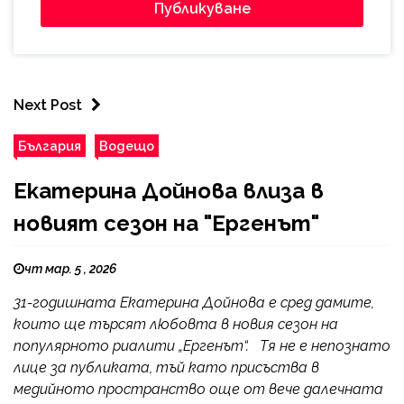
Next Post
България
Водещо
Екатерина Дойнова влиза в
новият сезон на "Ергенът"
чт мар. 5 , 2026
31-годишната Екатерина Дойнова е сред дамите,
които ще търсят любовта в новия сезон на
популярното риалити „Ергенът“. Тя не е непознато
лице за публиката, тъй като присъства в
медийното пространство още от вече далечната