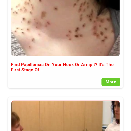
Find Papillomas On Your Neck Or Armpit? It's The
First Stage Of...
More