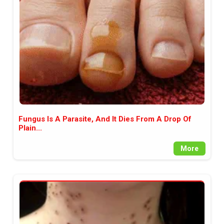
между медията и читателската
аудитория, затова държим на
прозрачност и коректност от
наша страна. Поднасяме ви
новините такива, каквито са. В
пълния си потенциал.
Fungus Is A Parasite, And It Dies From A Drop Of
Plain...
More