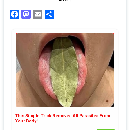
Facebook
Mastodon
Email
Share
This Simple Trick Removes All Parasites From
Your Body!