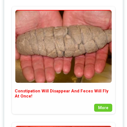
Constipation Will Disappear And Feces Will Fly
At Once!
More