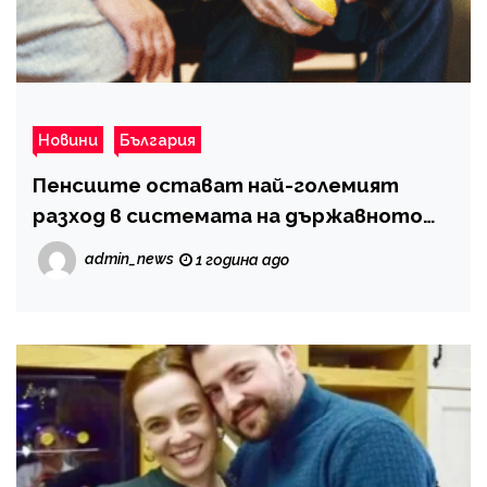
Новини
България
Пенсиите остават най-големият
разход в системата на държавното
обществено осигуряване
admin_news
1 година ago