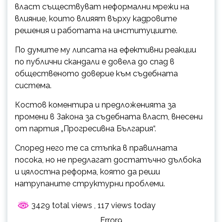
власт съществуват неформални мрежи на
влияние, които влияят върху кадровите
решения и работата на институциите.
По думите му липсата на ефективни реакции
по публични скандали е довела до спад в
общественото доверие към съдебната
система.
Костов коментира и предложенията за
промени в Закона за съдебната власт, внесени
от партия „Прогресивна България“.
Според него те са стъпка в правилната
посока, но не предлагат достатъчно дълбока
и цялостна реформа, която да реши
натрупаните структурни проблеми.
3429 total views
, 117 views today
Error9