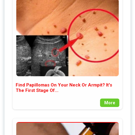
Find Papillomas On Your Neck Or Armpit? It's
The First Stage Of...
More