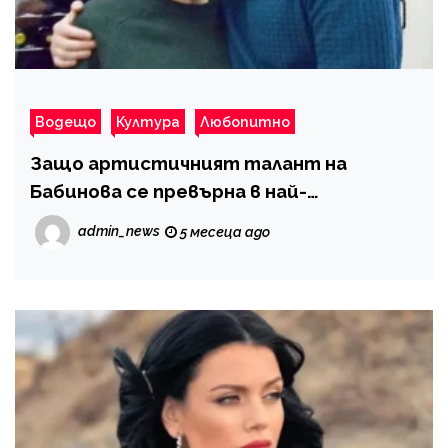
Водещо
Култура
Любопитно
Защо артистичният талант на
Бабинова се превърна в най-
коментираната тема онлайн
admin_news
5 месеца ago