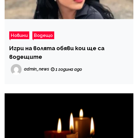
Новини
Водещо
Игри на волята обяви кои ще са
водещите
admin_news
1 година ago