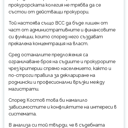
прокурорската колегия не трябва да се
състои от действащи прокурори.
Той настоява също ВСС да бъде лишен от
част от административните и финансовите
си функции, които според него създават
прекалена концентрация на власт.
Сред останалите предложения са
ограничаване броя на съдиите и прокурорите
чрез критерии спрямо населението, както и
по-строги правила за деклариране на
роднински и професионални връзки между
магистрати.
Според Костов това би намалило
зависимостите и конфликтите на интереси в
системата.
В анализа си той твърди, че в съдебната