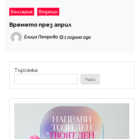
България
Водещо
Времето през април
Елица Петрова
1 година ago
Търсачка
Търси