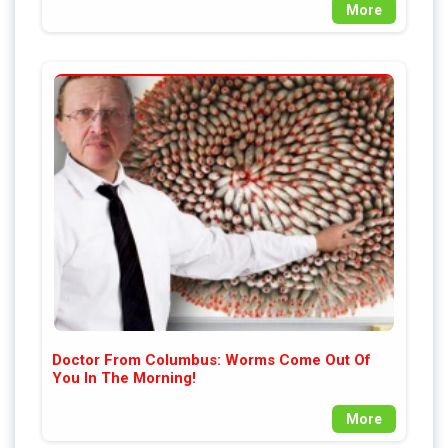
More
Doctor From Columbus: Worms Come Out Of
You In The Morning!
More