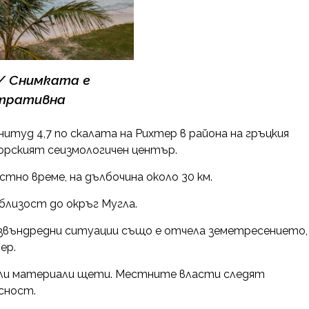
/ Снимката е
тративна
итуд 4,7 по скалата на Рихтер в района на гръцкия
орският сеизмологичен център.
стно време, на дълбочuна около 30 км.
близост до окръг Мугла.
 извъндредни ситуации също е отчела земетресението,
ер.
 или материали щети. Местните власти следят
сност.