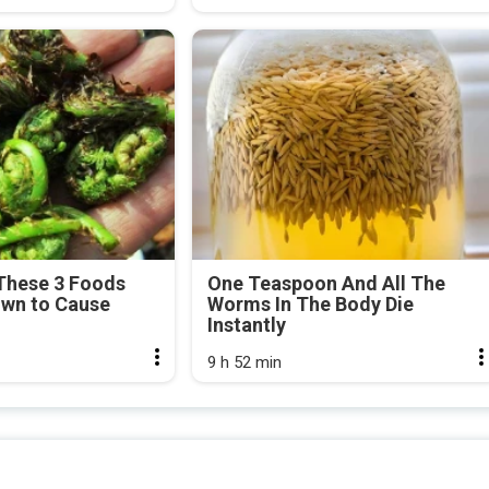
These 3 Foods
One Teaspoon And All The
own to Cause
Worms In The Body Die
Instantly
9 h 52 min