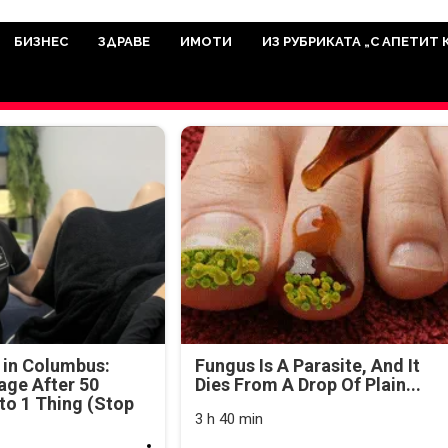
има мисията да отразява всичко знач
икуват на нашия сайт са от досто
БИЗНЕС
ЗДРАВЕ
ИМОТИ
ИЗ РУБРИКАТА „С АПЕТИТ 
а аудитория, затова държим на про
ви новините такива, каквито са. В 
 in Columbus:
Fungus Is A Parasite, And It
age After 50
Dies From A Drop Of Plain...
o 1 Thing (Stop
3 h 40 min