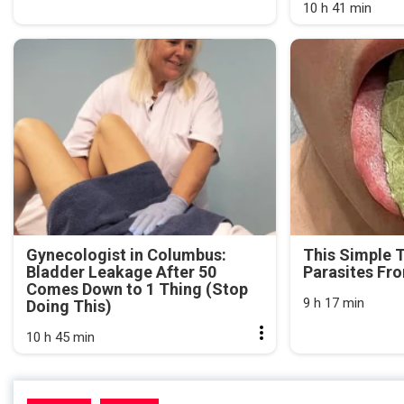
10 h 41 min
Gynecologist in Columbus:
This Simple 
Bladder Leakage After 50
Parasites Fr
Comes Down to 1 Thing (Stop
9 h 17 min
Doing This)
10 h 45 min