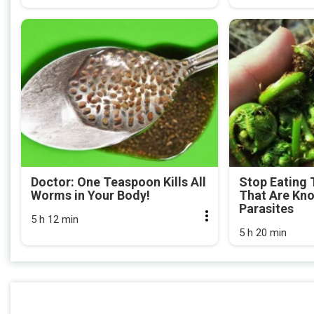
Doctor: One Teaspoon Kills All
Stop Eating 
Worms in Your Body!
That Are Kn
Parasites
5 h 12 min
5 h 20 min