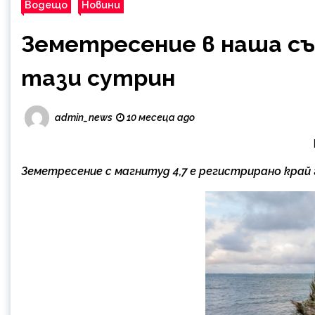
Водещо
Новини
Земетресение в наша съ
тази сутрин
admin_news
10 месеца ago
Земетресенue с магнитуд 4,7 е регистрирано край