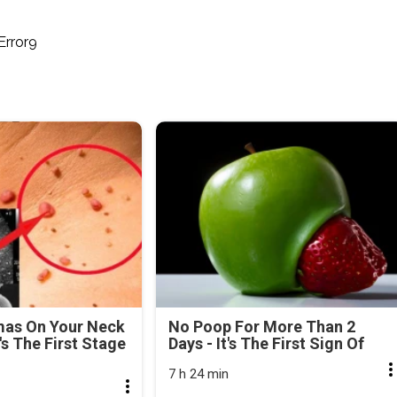
Error9
mas On Your Neck
No Poop For More Than 2
's The First Stage
Days - It's The First Sign Of
7 h 24 min