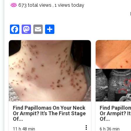
673 total views
, 1 views today
Facebook
Mastodon
Email
Share
Find Papillomas On Your Neck
Find Papillo
Or Armpit? It's The First Stage
Or Armpit? It
Of...
Of...
11 h 48 min
6 h 36 min