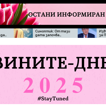
Синоптик: От тази
Извънредна новина
дата започва…
за Петър Стоянов
и твърденията, че
ще се кандидатира
за президент