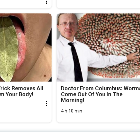
Trick Removes All
Doctor From Columbus: Worm
om Your Body!
Come Out Of You In The
Morning!
4 h 10 min