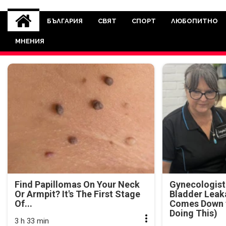
novinite-dnesbg.eu
Novinite-dnesbg.eu е медия, която 
Света. Новините, които се публ
БЪЛГАРИЯ
СВЯТ
СПОРТ
ЛЮБОПИТНО
между медията и читателскат
МНЕНИЯ
страна. Поднасяме 
Find Papillomas On Your Neck
Gynecologist
Or Armpit? It's The First Stage
Bladder Leak
Of...
Comes Down t
Doing This)
3 h 33 min