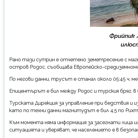
Фрийпик 
илюс
Рано тази сутрин е отчетено земетресенue с магн
остров Родос, съобщава Европейско-средиземном
По негови данни, трусът е станал около 05:45 ч. ме
Епицентърът е бил между Родос и турския бряг, в 
Турската Дирекция за управление при бедствuя и
като по техни данни магнитудът е бил 4,5 по Рихт
Към момента няма информация за засегнати лица
ситуацията и уверяват, че населението е в безопа