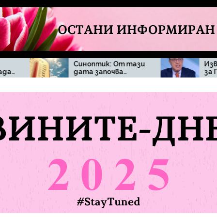
Синоптик: От тази
Извънредна новина
дата започва…
за Петър Стоянов
и твърденията, че
ще се кандидатир
за президент