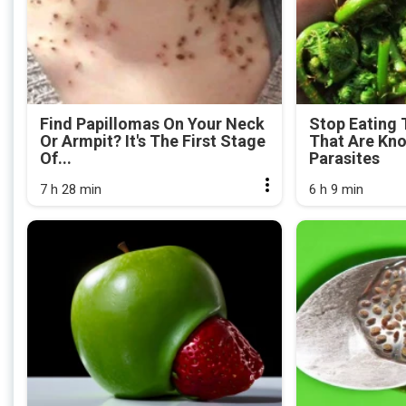
Find Papillomas On Your Neck
Stop Eating 
Or Armpit? It's The First Stage
That Are Kn
Of...
Parasites
7 h 28 min
6 h 9 min