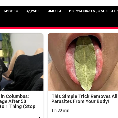
има мисията да отразява всичко знач
икуват на нашия сайт са от досто
БИЗНЕС
ЗДРАВЕ
ИМОТИ
ИЗ РУБРИКАТА „С АПЕТИТ 
а аудитория, затова държим на про
ви новините такива, каквито са. В 
 in Columbus:
This Simple Trick Removes All
age After 50
Parasites From Your Body!
o 1 Thing (Stop
1 h 30 min