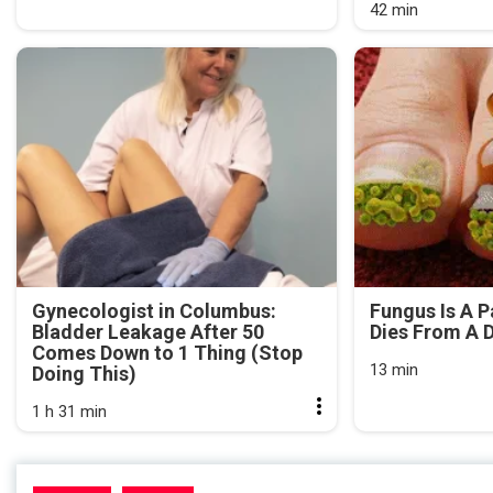
42 min
Gynecologist in Columbus:
Fungus Is A P
Bladder Leakage After 50
Dies From A D
Comes Down to 1 Thing (Stop
13 min
Doing This)
1 h 31 min