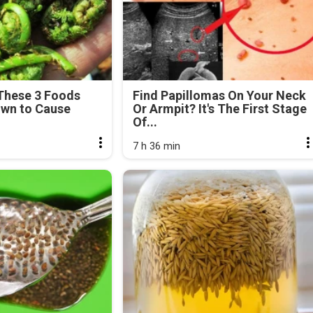
These 3 Foods
Find Papillomas On Your Neck
own to Cause
Or Armpit? It's The First Stage
Of...
7 h 36 min