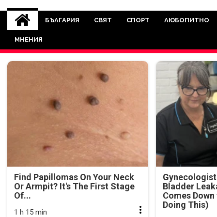
novinite-dnesbg.eu
Novinite-dnesbg.eu е медия, която 
Света. Новините, които се публ
БЪЛГАРИЯ
СВЯТ
СПОРТ
ЛЮБОПИТНО
между медията и читателскат
МНЕНИЯ
страна. Поднасяме 
Find Papillomas On Your Neck
Gynecologist
Or Armpit? It's The First Stage
Bladder Leak
Of...
Comes Down t
Doing This)
1 h 15 min