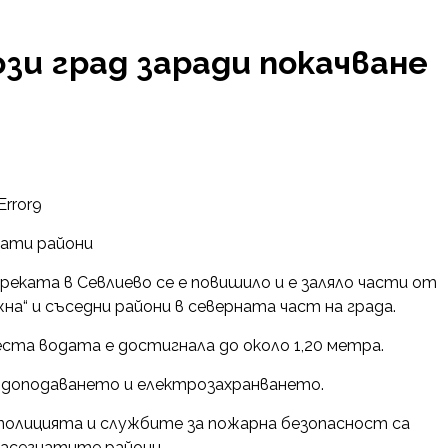
зи град заради покачване
Error9
нати райони
еката в Севлиево се е повишило и е заляло части от
а“ и съседни райони в северната част на града.
ста водата е достигнала до около 1,20 метра.
водоподаването и електрозахранването.
полицията и службите за пожарна безопасност са
засегнатите райони.