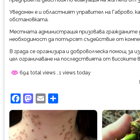
Уведомен е и областният управител на Габрово, 
обстановката.
Местната администрация призовава гражданите д
необходимост да потърсят съдействие от комп
В града се организира и доброволческа помощ за 
цел ограничаване на последствията от високите в
694 total views
, 1 views today
Facebook
Mastodon
Email
Share