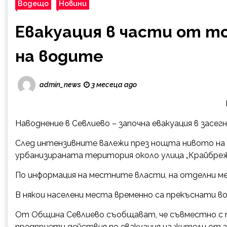
Водещо
Новини
Евакуация в части от то
на водите
admin_news
3 месеца ago
Наводнение в Севлиево – започна евakyaцuя в засег
След интензивните валежи през нощта нивото на р
урбанизираната територия около улица „Крайбрежн
По информация на местните власти, на отделни ме
В някои населени места временно са прекъснати 
От Община Севлиево съобщават, че съвместно с 
предприети действия по евакуацuя на жители от 