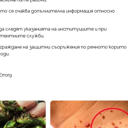
като се очаква допълнителна информация относно
а следят указанията на институциите и при
етентните служби.
изграждане на защитни съоръжения по речното корито 
оди.
Error9