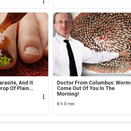
arasite, And It
Doctor From Columbus: Worm
rop Of Plain...
Come Out Of You In The
Morning!
8 h 0 min