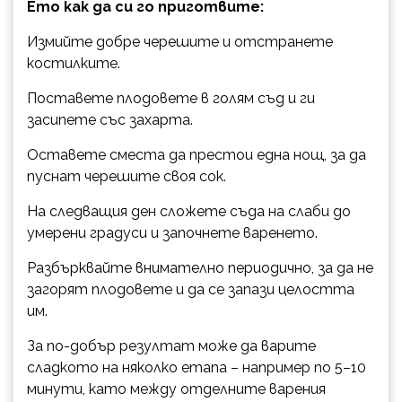
Ето как да си го приготвите:
Измийте добре черешите и отстранете
костилките.
Поставете плодовете в голям съд и ги
засипете със захарта.
Оставете сместа да престои една нощ, за да
пуснат черешите своя сок.
На следващия ден сложете съда на слаби до
умерени градуси и започнете варенето.
Разбърквайте внимателно периодично, за да не
загорят плодовете и да се запази целостта
им.
За по-добър резултат може да варите
сладкото на няколко етапа – например по 5–10
минути, като между отделните варения