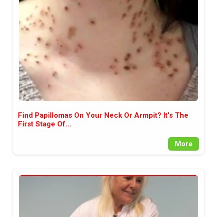
между медията и читателската
аудитория, затова държим на
прозрачност и коректност от
наша страна. Поднасяме ви
новините такива, каквито са. В
пълния си потенциал.
Find Papillomas On Your Neck Or Armpit? It's The
First Stage Of...
More