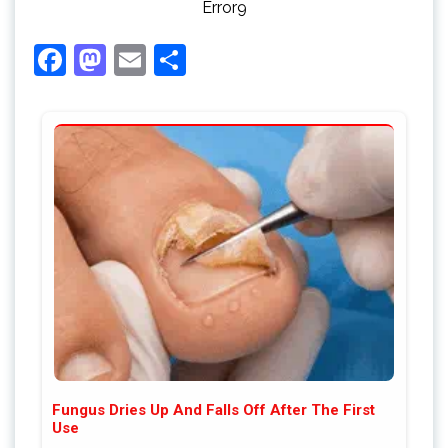
Error9
Facebook
Mastodon
Email
Share
Fungus Dries Up And Falls Off After The First
Use