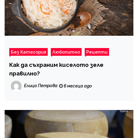
Без Категория
Любопитно
Рецепти
Как да съхраним киселото зеле
правилно?
Елица Петрова
6 месеца ago