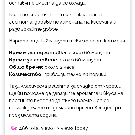
оставяте сместа да се охлади.
Когато сиропът достигне желаната
гъстота, добавете лимонената киселина и
разбъркайте добре
Варете още 1–2 минути и свалете от котлона.
Време за подготовка:
около 60 минути
Време за готвене:
около 60 минути
Общо време:
около 2 часа
Количество:
приблизително 20 порции
Тази класическа рецепта за сладко от череши
ще ви помогне да запазите аромата и вкуса на
пресните плодове за дълго време и да се
наслаждавате на домашно приготвен десерт
през цялата година.
486 total views
, 3 views today