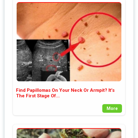
Find Papillomas On Your Neck Or Armpit? It's
The First Stage Of...
More