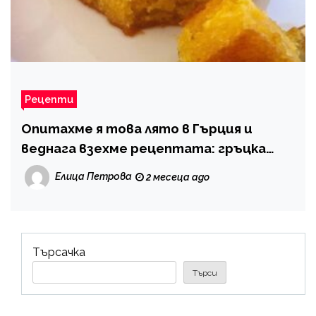
Рецепти
Опитахме я това лято в Гърция и
веднага взехме рецептата: гръцка
вкусотия, която се хареса на
Елица Петрова
2 месеца ago
туристите
Търсачка
Търси