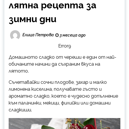
лятна рецепта за
зимни дни
Елица Петрова
3 месеца ago
Error9
Домашното сладко от череши е един от най-
обичаните начини да съхраним вкуса на
лятото.
Съчетавайки сочни плодове, захар и малко
лимонена киселина, получавате гъсто и
ароматно сладко, което е чудесно допълнение
към палачинки, мекици, филийки или домашни
сладкиши.