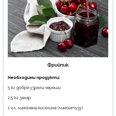
Фрийпик
Необходими продукти:
5 кг добре узрели череши
2,5 кг захар
1 ч.л. лимонена киселина (лимонтузу)