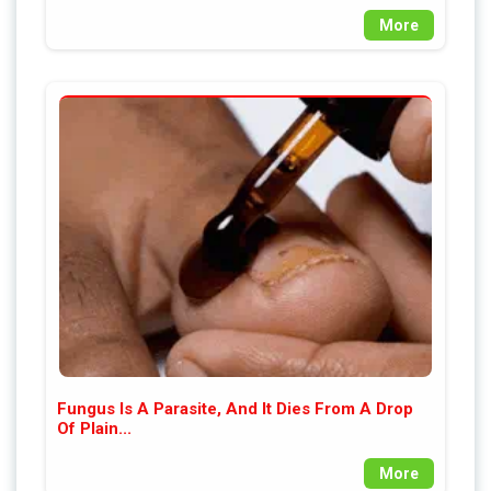
More
Fungus Is A Parasite, And It Dies From A Drop
Of Plain...
More