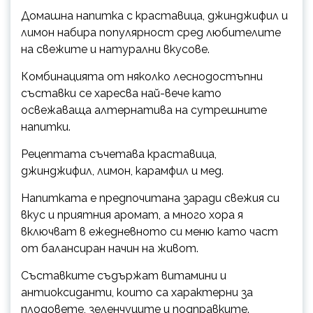
Домашна напитка с краставица, джинджифил и
лимон набира популярност сред любителите
на свежите и натурални вкусове.
Комбинацията от няколко леснодостъпни
съставки се харесва най-вече като
освежаваща алтернатива на сутрешните
напитки.
Рецептата съчетава краставица,
джинджифил, лимон, карамфил и мед.
Напитката е предпочитана заради свежия си
вкус и приятния аромат, а много хора я
включват в ежедневното си меню като част
от балансиран начин на живот.
Съставките съдържат витамини и
антиоксиданти, които са характерни за
плодовете, зеленчуците и подправките.