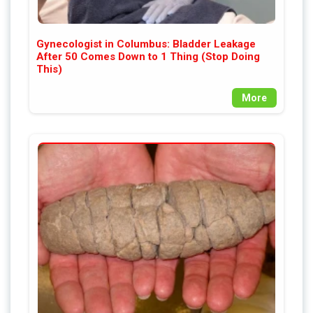
Gynecologist in Columbus: Bladder Leakage
After 50 Comes Down to 1 Thing (Stop Doing
This)
More