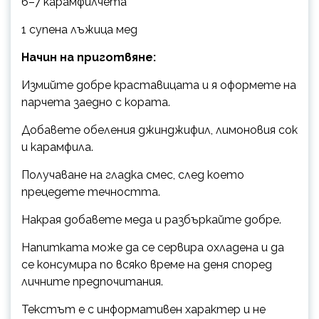
6–7 карамфилчета
1 супена лъжица мед
Начин на приготвяне:
Измийте добре краставицата и я оформете на
парчета заедно с кората.
Добавете обеления джинджифил, лимоновия сок
и карамфила.
Получаване на гладка смес, след което
прецедете течността.
Накрая добавете меда и разбъркайте добре.
Напитката може да се сервира охладена и да
се консумира по всяко време на деня според
личните предпочитания.
Текстът е с информативен характер и не