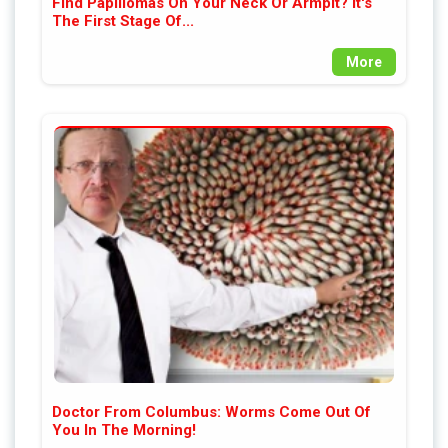
Find Papillomas On Your Neck Or Armpit? It's
The First Stage Of...
More
Doctor From Columbus: Worms Come Out Of
You In The Morning!