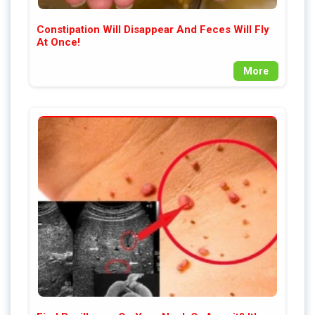
Constipation Will Disappear And Feces Will Fly
At Once!
More