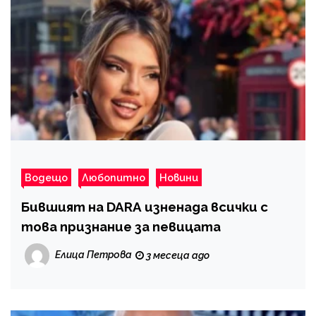
Водещо
Любопитно
Новини
Бившият на DARA изненада всички с
това признание за певицата
Елица Петрова
3 месеца ago