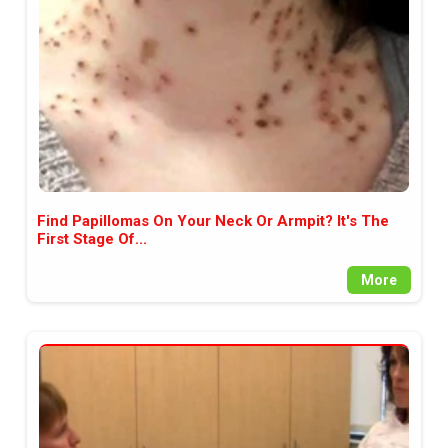
Find Papillomas On Your Neck Or Armpit? It's The
First Stage Of...
More