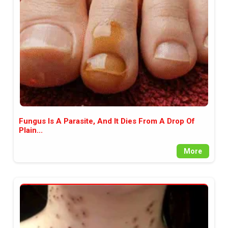
между медията и читателската
аудитория, затова държим на
прозрачност и коректност от
наша страна. Поднасяме ви
новините такива, каквито са. В
пълния си потенциал.
Fungus Is A Parasite, And It Dies From A Drop Of
Plain...
More