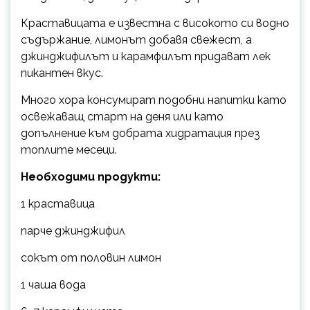
Краставицата е известна с високото си водно
съдържание, лимонът добавя свежест, а
джинджифилът и карамфилът придават лек
пикантен вкус.
Много хора консумират подобни напитки като
освежаващ старт на деня или като
допълнение към добрата хидратация през
топлите месеци.
Необходими продукти:
1 краставица
парче джинджифил
сокът от половин лимон
1 чаша вода