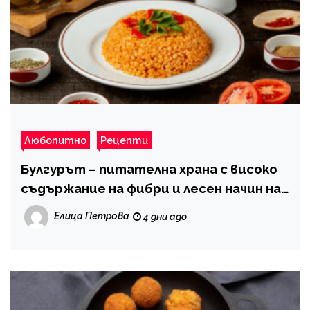
Любопитно
Рецепти
Булгурът – питателна храна с високо
съдържание на фибри и лесен начин на
приготвяне
Елица Петрова
4 дни ago