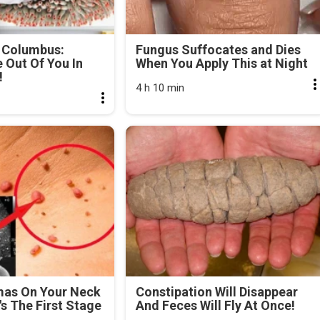
 Columbus:
Fungus Suffocates and Dies
Out Of You In
When You Apply This at Night
!
4 h 10 min
mas On Your Neck
Constipation Will Disappear
's The First Stage
And Feces Will Fly At Once!