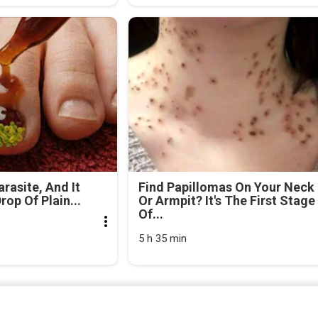
arasite, And It
Find Papillomas On Your Neck
rop Of Plain...
Or Armpit? It's The First Stage
Of...
5 h 35 min