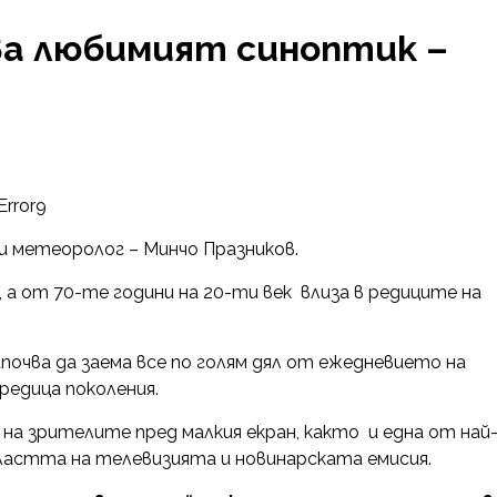
ва любимият синоптик –
Error9
и метеоролог – Минчо Празников.
, а от 70-те години на 20-ти век влиза в редиците на
очва да заема все по голям дял от ежедневието на
редица поколения.
на зрителите пред малкия екран, както и една от най
астта на телевизията и новинарската емисия.