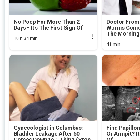
No Poop For More Than 2
Doctor From
Days - It's The First Sign Of
Worms Come 
The Morning
10 h 34 min
41 min
Gynecologist in Columbus:
Find Papillo
Bladder Leakage After 50
Or Armpit? It
Comes Down to 1 Thing (Stop
Of...