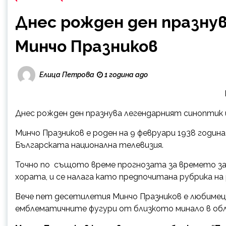
Днес рожден ден празну
Минчо Празников
Елица Петрова
1 година ago
Днес рожден ден празнува легендарният синоптик 
Минчо Празников е роден на 9 февруари 1938 година
Българската национална телевизия.
Точно по същото време прогнозата за времето зап
хората, и се налага като предпочитана рубрика на 
Вече пет десетилетия Минчо Празников е любимец 
емблематичните фугури от близкото минало в обл