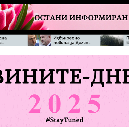
Извънредно
Промяна във
новина за Делян
времето
Пеевски
изненада
жителите на
община Мъглиж