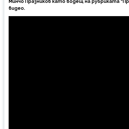
Минчо Празников като водещ на рубриката “Пр
видео.