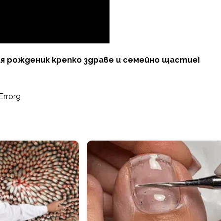
я рожденик крепко здраве и семейно щастие!
Error9