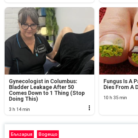
Gynecologist in Columbus:
Fungus Is A P
Bladder Leakage After 50
Dies From A D
Comes Down to 1 Thing (Stop
10 h 35 min
Doing This)
3 h 14 min
България
Водещо