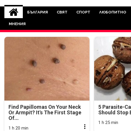
novinite-dnesbg.eu
Novinite-dnesbg.eu е медия, която 
Света. Новините, които се публ
БЪЛГАРИЯ
СВЯТ
СПОРТ
ЛЮБОПИТНО
между медията и читателскат
МНЕНИЯ
страна. Поднасяме 
Find Papillomas On Your Neck
5 Parasite-C
Or Armpit? It's The First Stage
Should Stop 
Of...
1 h 25 min
1 h 20 min