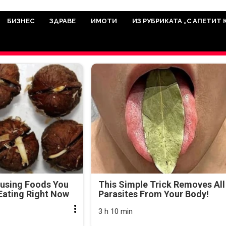
има мисията да отразява всичко знач
икуват на нашия сайт са от досто
БИЗНЕС
ЗДРАВЕ
ИМОТИ
ИЗ РУБРИКАТА „С АПЕТИТ 
а аудитория, затова държим на про
ви новините такива, каквито са. В 
ausing Foods You
This Simple Trick Removes All
Eating Right Now
Parasites From Your Body!
3 h 10 min