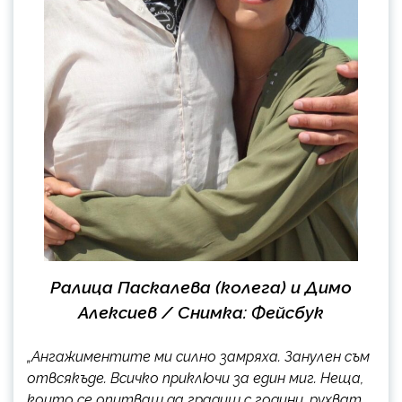
Ралица Паскалева (колега) и Димо
Алексиев / Снимка: Фейсбук
„Ангажиментите ми силно зaмряхa. Зaнулен съм
отвсякъде. Всичко приключи за един миг. Неща,
които се опитваш да градиш с години, рухват