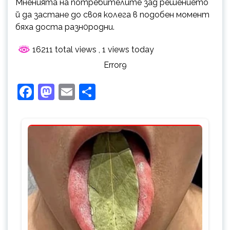
Мненията на потребителите зад решението
й да застане до своя колега в подобен момент
бяха доста разн0родни.
16211 total views
, 1 views today
Error9
Facebook
Mastodon
Email
Share