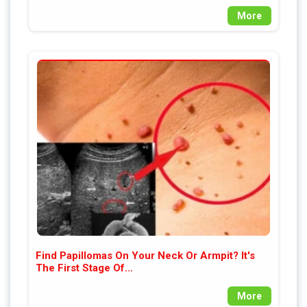
More
Find Papillomas On Your Neck Or Armpit? It's
The First Stage Of...
More