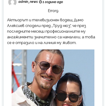
admin_news
1 година ago
Error9
Актьорът и телевизионен водещ Димо
Алексиев сподели пред „Труд нюз“, че през
последните месеци професионалните му
ангажименти значително са намалели, а това
се е отразило и на личния му живот.