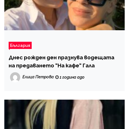
България
Днес рожден ден празнува водещата
на предаването “На кафе“ Гала
Елица Петрова
1 година ago