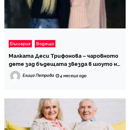
България
Водещо
Малката Деси Трифонова – чаровното
дете зад бъдещата звезда в шоуто на
шеф Ангелов
Елица Петрова
4 месеца ago