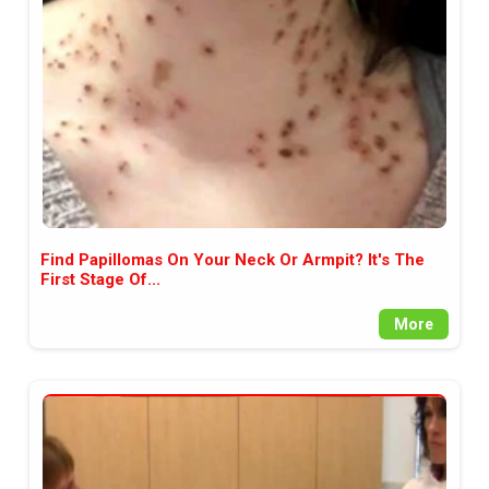
между медията и читателската
аудитория, затова държим на
прозрачност и коректност от
наша страна. Поднасяме ви
новините такива, каквито са. В
пълния си потенциал.
Find Papillomas On Your Neck Or Armpit? It's The
First Stage Of...
More