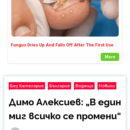
Fungus Dries Up And Falls Off After The First Use
More
Без Категория
България
Водещо
Новини
Димо Алексиев: „В един
миг всичко се промени“