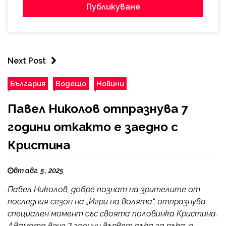
Next Post
България
Водещо
Новини
Павел Николов отпразнува 7
години откакто е заедно с
Кристина
вт авг. 5 , 2025
Павел Николов, добре познат на зрителите от
последния сезон на „Игри на волята“, отпразнува
специален момент със своята половинка Кристина.
Двамата вече 7 години вървят ръка за ръка, а