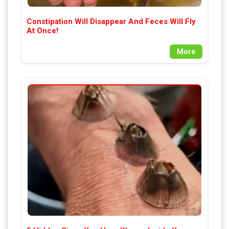
Constipation Will Disappear And Feces Will Fly
At Once!
More