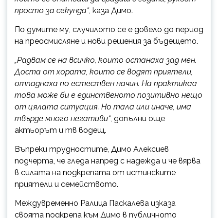
просто за секунда“
, каза Димо.
По думите му, случилото се е довело до период
на преосмисляне и нови решения за бъдещето.
„Радвам се на всичко, които останаха зад мен.
Доста от хората, които се водят приятели,
отпаднаха по естествен начин. На практикаа
това може би е единственото позитивно нещо
от цялата ситуация. Но тала или иначе, има
твърде много негативи“
, допълни още
актьорът и тв водещ.
Въпреки трудностите, Димо Алексиев
подчерта, че гледа напред с надежда и че вярва
в силата на подкрепата от истинските
приятели и семейството.
Междувременно Ралица Паскалева изказа
своята подкрепа към Димо в публичното