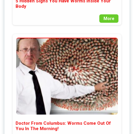
5 Hidden Signs You Have Worms Inside Your
Body
More
Doctor From Columbus: Worms Come Out Of
You In The Morning!