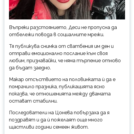
Въпреки разстоянието, Деси не пропусна да
отбележи повода в социалните мрежи.
Тя публикува снимка от сватбения им ден и
отправи емоционално послание към своя
любим, признавайки, че няма търпение отново
да бъдат заедно.
Макар отсъствието на половинката ѝ да е
помрачило празника, публикацията ясно
показва, че отношенията между двамата
остават стабилни.
Последователи на Цонева побързаха да я
поздравят и да ѝ пожелаят още много
щастливи години семеен живот.