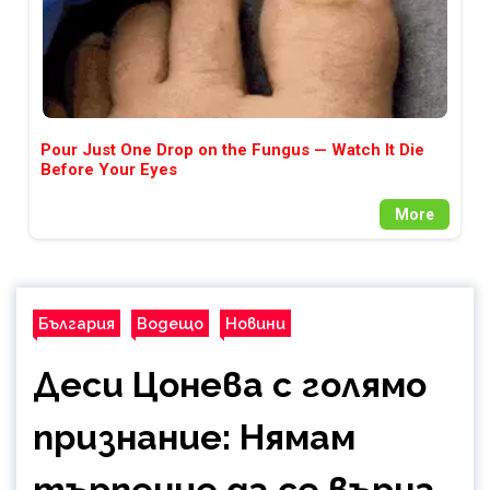
Pour Just One Drop on the Fungus — Watch It Die
Before Your Eyes
More
България
Водещо
Новини
Деси Цонева с голямо
признание: Нямам
търпение да се върна