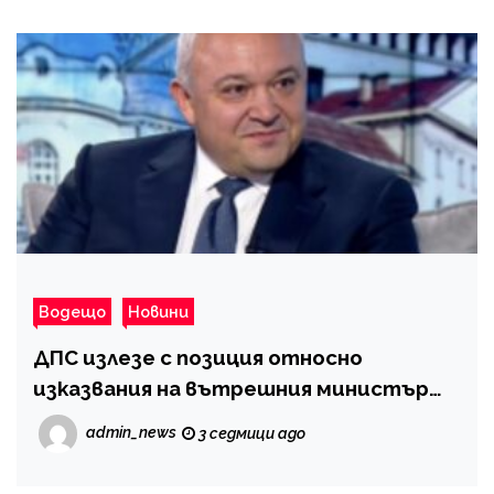
Водещо
Новини
ДПС излезе с позиция относно
изказвания на вътрешния министър
Иван Демерджиев
admin_news
3 седмици ago