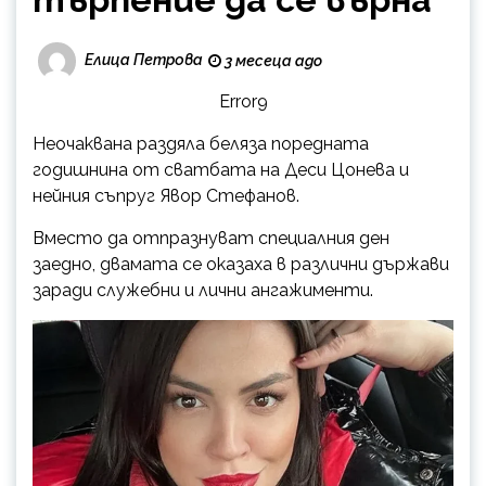
Елица Петрова
3 месеца ago
Error9
Неочаквана раздяла беляза поредната
годишнина от сватбата на
Деси Цонева
и
нейния съпруг
Явор Стефанов
.
Вместо да отпразнуват специалния ден
заедно, двамата се оказаха в различни държави
заради служебни и лични ангажименти.