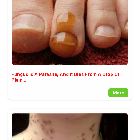
между медията и читателската
аудитория, затова държим на
прозрачност и коректност от
наша страна. Поднасяме ви
новините такива, каквито са. В
пълния си потенциал.
Fungus Is A Parasite, And It Dies From A Drop Of
Plain...
More