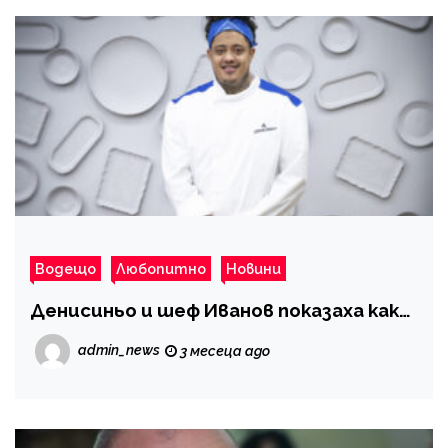
Водещо
Любопитно
Новини
Денисиньо и шеф Иванов показаха как…
admin_news
3 месеца ago