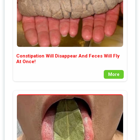
Constipation Will Disappear And Feces Will Fly
At Once!
More