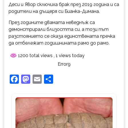
Деси и Явор сключиха брак през 2019 година и са
родители на дъщеря си Бианка-Димана.
През годините двамата неведнъж са
демонстрирали близостта си, а този път
разстоянието се оказа единствената пречка
да отбележат годишнината рамо до рамо.
1200 total views
, 1 views today
Error9
Facebook
Mastodon
Email
Share