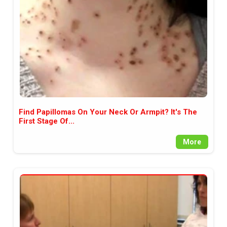
Find Papillomas On Your Neck Or Armpit? It's The
First Stage Of...
More