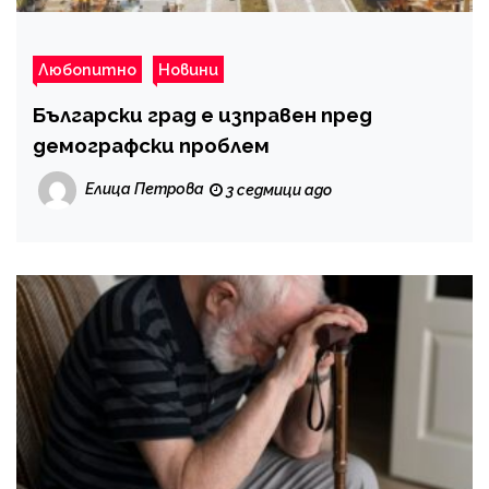
Любопитно
Новини
Български град е изправен пред
демографски проблем
Елица Петрова
3 седмици ago