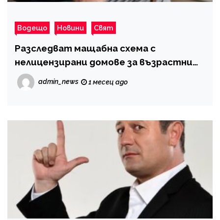
Водещо
Новини
Свят
Разследват мащабна схема с
нелицензирани домове за възpacmнu
хора
admin_news
1 месец ago