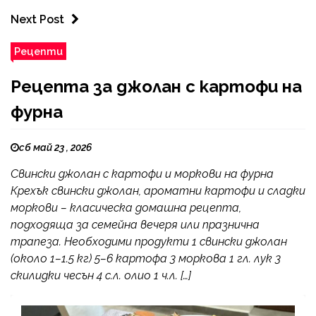
Next Post
Рецепти
Рецепта за джолан с картофи на
фурна
сб май 23 , 2026
Свински джолан с картофи и моркови на фурна
Крехък свински джолан, ароматни картофи и сладки
моркови – класическа домашна рецепта,
подходяща за семейна вечеря или празнична
трапеза. Необходими продукти 1 свински джолан
(около 1–1.5 кг) 5–6 картофа 3 моркова 1 гл. лук 3
скилидки чесън 4 с.л. олио 1 ч.л. […]