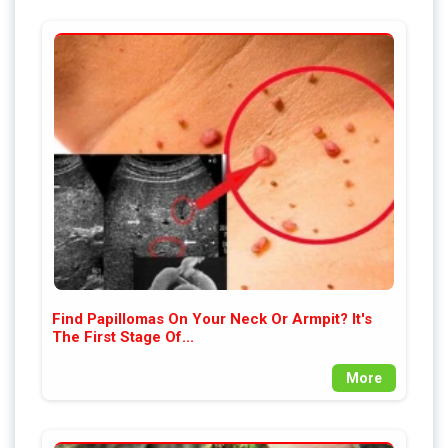
Find Papillomas On Your Neck Or Armpit? It's
The First Stage Of...
More