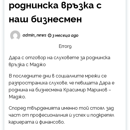
роднинска връзка с
наш бизнесмен
admin_news
3 месеца ago
Error9
Дара с отговор на слуховете за роднинска
връзка с Маджо
В последните дни в социалните мрежи се
разпространиха слухове, че певицата Дара е
роднина на бизнесмена Красимир Маринов –
Маджо.
Според твърденията именно той стоял зад
част от професионалния ѝ успех и подкрепял
кариерата ѝ финансово.