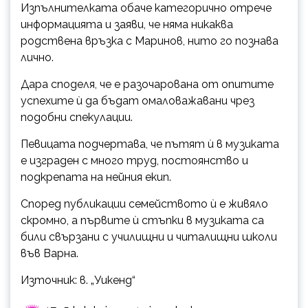
Изпълнителката обаче категорично отрече
информацията и заяви, че няма никаква
родствена връзка с Маринов, нито го познава
лично.
Дара споделя, че е разочарована от опитите
успехите ѝ да бъдат омаловажавани чрез
подобни спекулации.
Певицата подчертава, че пътят ѝ в музиката
е изграден с много труд, постоянство и
подкрепата на нейния екип.
Според публикации семейството ѝ е живяло
скромно, а първите ѝ стъпки в музиката са
били свързани с училищни и читалищни школи
във Варна.
Източник: в. „Уикенд“