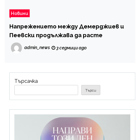
Новини
Напрежението между Демерджиев и
Пеевски продължава да расте
admin_news
3 седмици ago
Търсачка
Търси