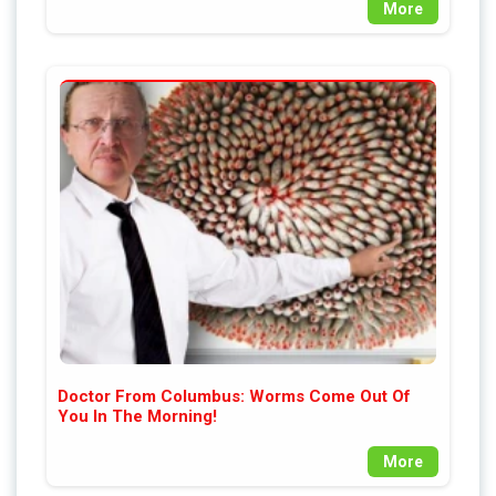
More
Doctor From Columbus: Worms Come Out Of
You In The Morning!
More