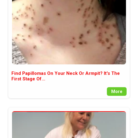
между медията и читателската
аудитория, затова държим на
прозрачност и коректност от
наша страна. Поднасяме ви
новините такива, каквито са. В
пълния си потенциал.
Find Papillomas On Your Neck Or Armpit? It's The
First Stage Of...
More