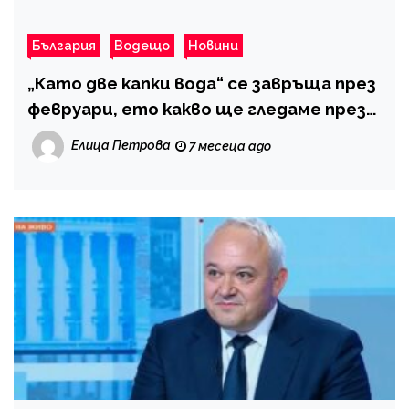
България
Водещо
Новини
„Като две капки вода“ се завръща през
февруари, ето какво ще гледаме през
пролетта
Елица Петрова
7 месеца ago