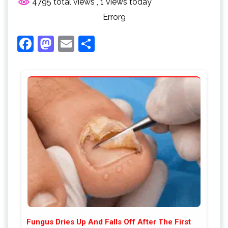
4795 total views
, 1 views today
Error9
Facebook
Mastodon
Email
Share
Fungus Dries Up And Falls Off After The First