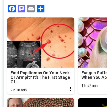
Facebook
Mastodon
Email
Share
Find Papillomas On Your Neck
Fungus Suffo
Or Armpit? It's The First Stage
When You App
Of...
1 h 57 min
2 h 18 min