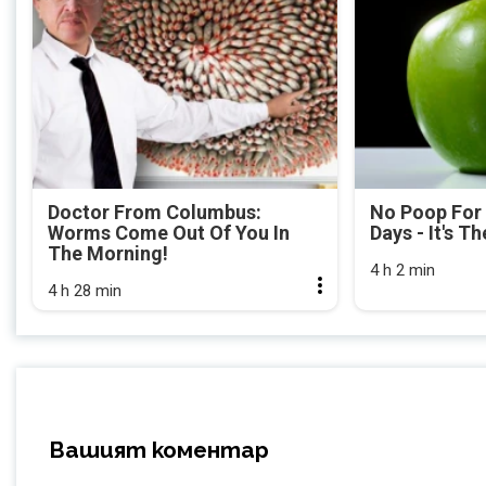
Doctor From Columbus:
No Poop For
Worms Come Out Of You In
Days - It's Th
The Morning!
4 h 2 min
4 h 28 min
Вашият коментар