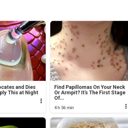
cates and Dies
Find Papillomas On Your Neck
ly This at Night
Or Armpit? It's The First Stage
Of...
4 h 56 min