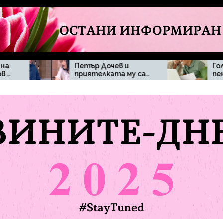
Петър Дочев и
Голям брой
приятелката му са
пенсионери могат
се разделили,
да бъдат засегнати
твърдят медийни
при отпадане на
публикации
минималната
пенсия