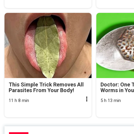
This Simple Trick Removes All
Doctor: One T
Parasites From Your Body!
Worms in You
11 h 8 min
5 h 13 min