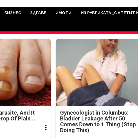
има мисията да отразява всичко знач
икуват на нашия сайт са от досто
БИЗНЕС
ЗДРАВЕ
ИМОТИ
ИЗ РУБРИКАТА „С АПЕТИТ 
а аудитория, затова държим на про
ви новините такива, каквито са. В 
arasite, And It
Gynecologist in Columbus:
rop Of Plain...
Bladder Leakage After 50
Comes Down to 1 Thing (Stop
Doing This)