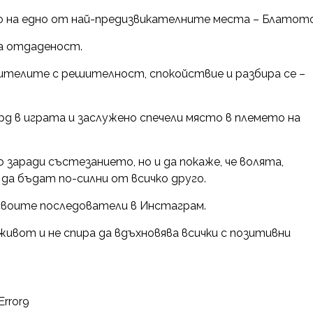
но на едно от най-предизвикателните места – Блатото
на отдаденост.
ителите с решителност, спокойствие и разбира се –
д в играта и заслужено спечели място в племето на
мо заради състезанието, но и да покаже, че волята,
а бъдат по-силни от всичко друго.
своите последователи в Инстаграм.
ивот и не спира да вдъхновява всички с позитивни
Error9