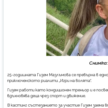
Снимка
25-годишната Гизем Мазлъмова се превърна в едно
приключенското риалити „Игри на волята“.
Гизем работи като кондиционен треньор и е посве
вдъхновява деца чрез спорт и движение.
В кастинг състезанието за участие Гизем заема 