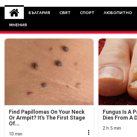
novinite-dnesbg.eu
Novinite-dnesbg.eu е медия, която 
Света. Новините, които се публ
БЪЛГАРИЯ
СВЯТ
СПОРТ
ЛЮБОПИТНО
между медията и читателскат
МНЕНИЯ
страна. Поднасяме 
Find Papillomas On Your Neck
Fungus Is A P
Or Armpit? It's The First Stage
Dies From A D
Of...
2 h 5 min
10 min