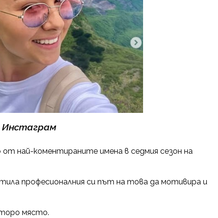
: Инстаграм
 от най-коментираните имена в седмия сезон на
тила професионалния си път на това да мотивира и
второ място.