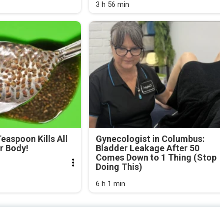
3 h 56 min
easpoon Kills All
Gynecologist in Columbus:
r Body!
Bladder Leakage After 50
Comes Down to 1 Thing (Stop
Doing This)
6 h 1 min