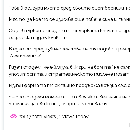
Това й осигури място сред своите съотборници, 
Място, за което се изисква още повече сила и пъл
Още в първите епизоди треньорката впечатли зр
физическа издръжливост.
В едно от предизвикателствата тя подобри рекор
„Лечителите“.
Гизем споделя, че е влязла в „Игри на волята“ не са
упоритостта и стратегическото мислене могат д
Извън формата тя активно поддържа връзка със 
Често споделя моменти от своя активен начин на ж
послания за движение, спорт и мотивация.
20617 total views
, 1 views today