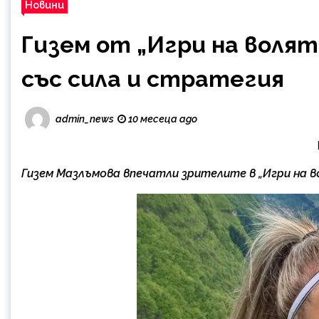
Новини
Гизем от „Игри на волят
със сила и стратегия
admin_news
10 месеца ago
Гизем Мазлъмова впечатли зрителите в „Игри на в