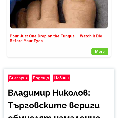
Pour Just One Drop on the Fungus — Watch It Die
Before Your Eyes
More
България
Водещо
Новини
Владимир Николов:
Търговските вериги
обмислят намаление