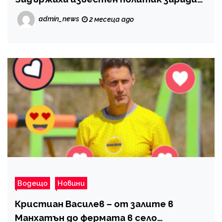
admin_news
2 месеца ago
Водещо
Новини
Кристиан Василев – от залите в
Манхатън до фермата в село