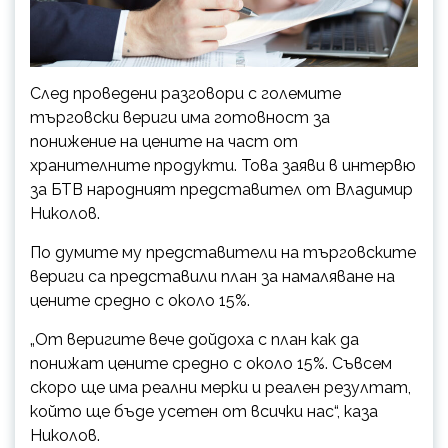
След проведени разговори с големите
търговски вериги има готовност за
понижение на цените на част от
хранителните продукти. Това заяви в интервю
за БТВ народният представител от Владимир
Николов.
По думите му представители на търговските
вериги са представили план за намаляване на
цените средно с около 15%.
„От веригите вече дойдоха с план как да
понижат цените средно с около 15%. Съвсем
скоро ще има реални мерки и реален резултат,
който ще бъде усетен от всички нас“, каза
Николов.