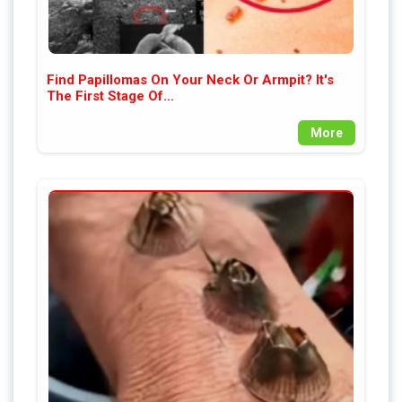
Find Papillomas On Your Neck Or Armpit? It's
The First Stage Of...
More