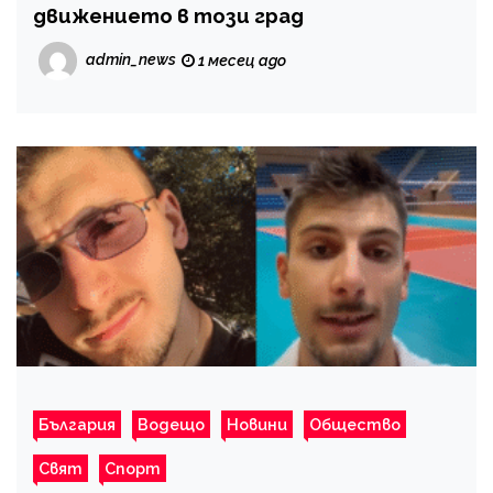
движението в този град
admin_news
1 месец ago
България
Водещо
Новини
Общество
Свят
Спорт