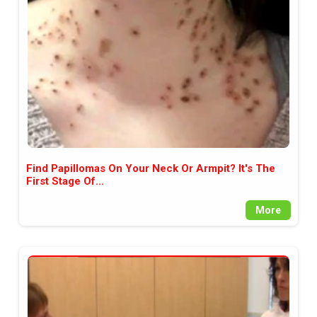
между медията и читателската
аудитория, затова държим на
прозрачност и коректност от
наша страна. Поднасяме ви
новините такива, каквито са. В
пълния си потенциал.
Find Papillomas On Your Neck Or Armpit? It's The
First Stage Of...
More