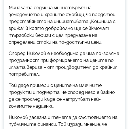
Миналата седмица министърът на
земеделието и храните съобщи, че предстои
представянето на инициативата „Кошница с
грижа“, в която доброволно ще се включат
търговски вериги с цел предлагане на
определени стоки на по-достъпни цени.
Според Николов е необходимо да има по-голяма
прозрачност при формирането на цените по
цялата верига – от производителя до крайния
потребител.
Той даде примери с цените на млечните
продукти и подчерта, че според него е важно
да се проследи къде се натрупват най-
големите надценки.
Николов засегна и темата за състоянието на
публичните финанси. Той изрази мнение, че