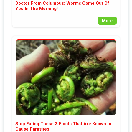
Doctor From Columbus: Worms Come Out Of
You In The Morning!
More
Stop Eating These 3 Foods That Are Known to
Cause Parasites