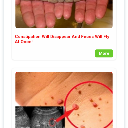
Constipation Will Disappear And Feces Will Fly
At Once!
More