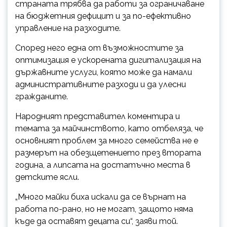
страната трябва да работи за ограничаване
на бюджетния дефицит и за по-ефективно
управление на разходите.
Според него една от възможностите за
оптимизация е ускорената дигитализация на
държавните услуги, която може да намали
административните разходи и да улесни
гражданите.
Народният представител коментира и
темата за майчинството, като отбеляза, че
основният проблем за много семейства не е
размерът на обезщетението през втората
година, а липсата на достатъчно места в
детските ясли.
„Много майки биха искали да се върнат на
работа по-рано, но не могат, защото няма
къде да оставят децата си“, заяви той.