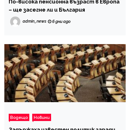
По-висока пенсионна възраст в Европа
– ще засегне ли и България
admin_news
6 дни ago
Водещо
Новини
Задъpжaxa известен политик заради…