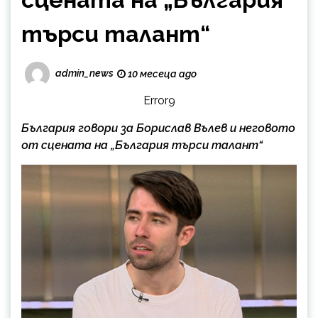
търси талант“
admin_news
10 месеца ago
Error9
България говори за Борислав Вълев и неговото
от сцената на „България търси талант“