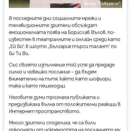
В последните дни социалните мрежи и
телевизионните зрители обсъждат
емоционалната поява на Борислав Вълов, по-
известен в театралните и онлайн среди като
„Ей Бо“, в шоуто „България търси талант“ по
Би Ти Ви.
Със своето изпълнение той успя да предаде
силно и човешко послание – да бъдем
внимателни на пътя, както като шофьори,
така и като пешеходци.
Неговите думи трогнаха публиката и
предизвикаха вълна от положителни реакции в
Интернет пространството.
Много зрители споделиха, че са били
докоснати от искреността на посланието му