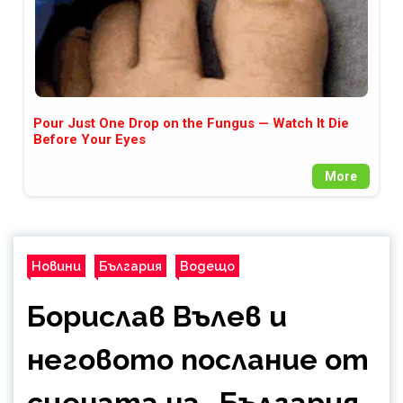
Pour Just One Drop on the Fungus — Watch It Die
Before Your Eyes
More
Новини
България
Водещо
Борислав Вълев и
неговото послание от
сцената на „България