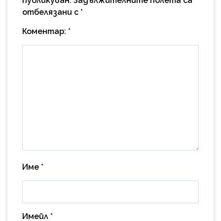
публикуван.
Задължителните полета са
отбелязани с
*
Коментар:
*
Име
*
Имейл
*