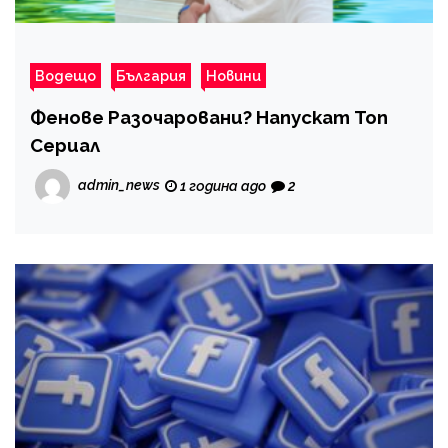
Водещо
България
Новини
Фенове Разочаровани? Напускат Топ
Сериал
admin_news
1 година ago
2