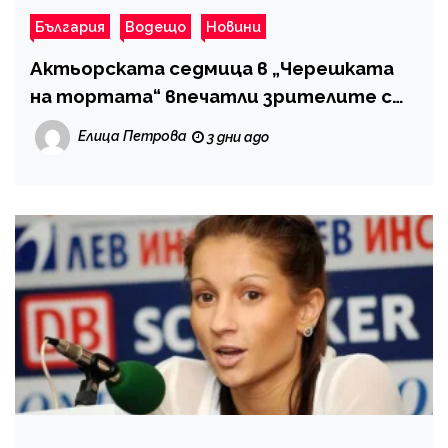
България
Водещо
Новини
Актьорската седмица в „Черешката
на тортата“ впечатли зрителите с
изисканост и домашен уют
Елица Петрова
3 дни ago