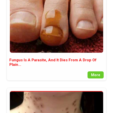
между медията и читателската
аудитория, затова държим на
прозрачност и коректност от
наша страна. Поднасяме ви
новините такива, каквито са. В
пълния си потенциал.
Fungus Is A Parasite, And It Dies From A Drop Of
Plain...
More