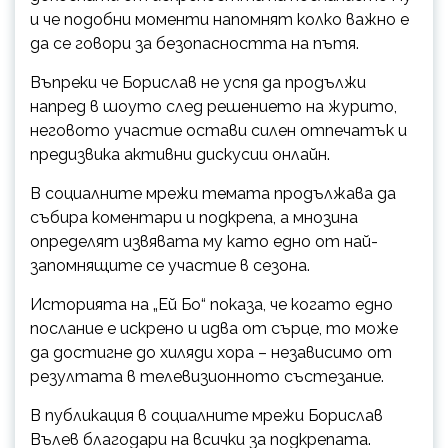
и че подобни моменти напомнят колко важно е
да се говори за безопасността на пътя.
Въпреки че Борислав не успя да продължи
напред в шоуто след решението на журито,
неговото участие остави силен отпечатък и
предизвика активни дискусии онлайн.
В социалните мрежи темата продължава да
събира коментари и подкрепа, а мнозина
определят извявата му като едно от най-
запомнящите се участие в сезона.
Историята на „Ей Бо“ показа, че когато едно
послание е искрено и идва от сърце, то може
да достигне до хиляди хора – независимо от
резултата в телевизионното състезание.
В публикация в социалните мрежи Борислав
Вълев благодари на всички за подкрепата.