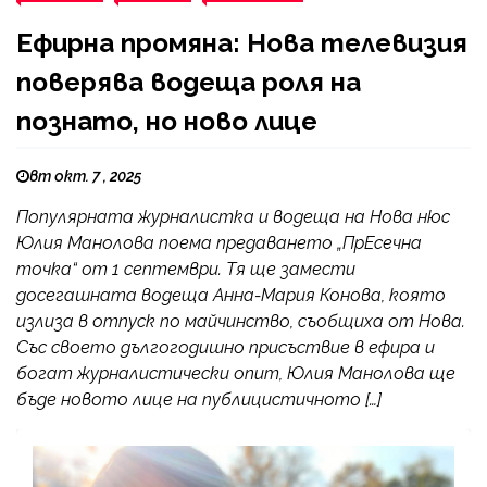
Ефирна промяна: Нова телевизия
поверява водеща роля на
познато, но ново лице
вт окт. 7 , 2025
Популярната журналистка и водеща на Нова нюс
Юлия Манолова поема предаването „ПрЕсечна
точка“ от 1 септември. Тя ще замести
досегашната водеща Анна-Мария Конова, която
излиза в отпуск по майчинство, съобщиха от Нова.
Със своето дългогодишно присъствие в ефира и
богат журналистически опит, Юлия Манолова ще
бъде новото лице на публицистичното […]