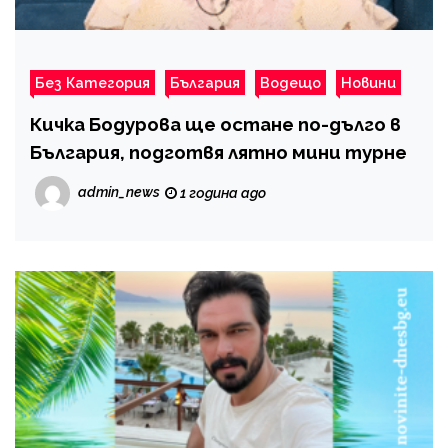
Без Категория
България
Водещо
Новини
Кичка Бодурова ще остане по-дълго в
България, подготвя лятно мини турне
admin_news
1 година ago