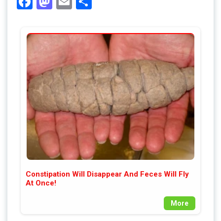
Facebook
Mastodon
Email
Share
Constipation Will Disappear And Feces Will Fly
At Once!
More