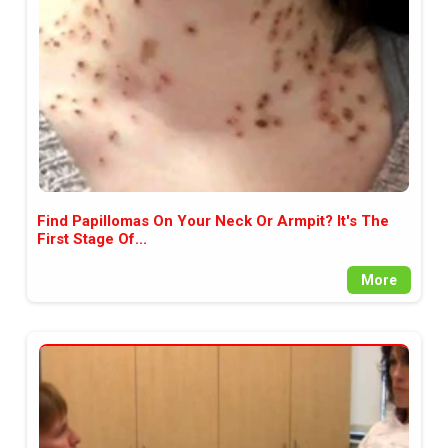
Find Papillomas On Your Neck Or Armpit? It's The
First Stage Of...
More