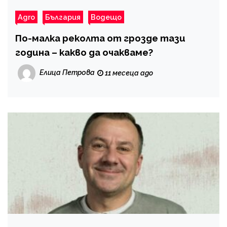
Agro
България
Водещо
По-малка реколта от грозде тази
година – какво да очакваме?
Елица Петрова
11 месеца ago