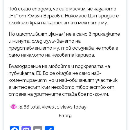
Той също сподели, че си е мислил, че казаното
„Не“ от Юлиян Вергов и Николаос Цитиридис е
сложило края на кариерата и мечтите му.
Но щастливият „финал“ не е само в приказките
и минути след излъчването на
представлението му, той осъзнава, че това е
само началото на неговата кариера.
Благодарение на любовта и подкрепата на
публиката, Ей Бо се оказва не само най-
коментираният, но и най-обичаният участник,
а интересът към неговото творчество от
страна на зрителите става все по-голям.
3568 total views
, 1 views today
Error9