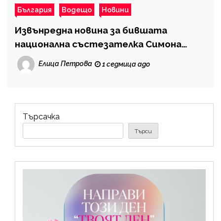
България
Водещо
Новини
Извънредна новина за бившата
национална състезателка Симона
Пейчева
Елица Петрова
1 седмица ago
Търсачка
Търси