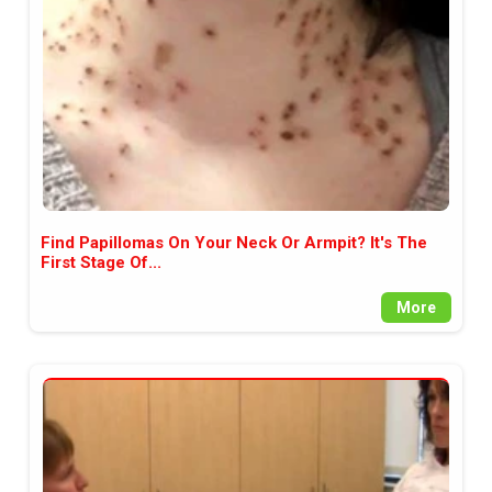
Find Papillomas On Your Neck Or Armpit? It's The
First Stage Of...
More