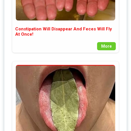
Constipation Will Disappear And Feces Will Fly
At Once!
More