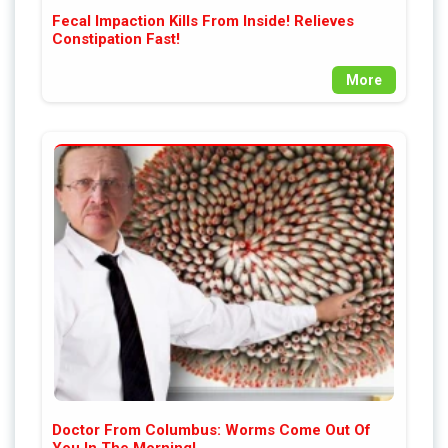
Fecal Impaction Kills From Inside! Relieves
Constipation Fast!
More
Doctor From Columbus: Worms Come Out Of