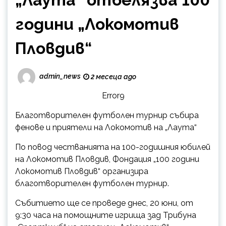
години „Локомотив
Пловдив“
admin_news
2 месеца ago
Error9
Благотворителен футболен турнир събира
фенове и приятели на Локомотив на „Лаута“
По повод честванията на 100-годишния юбилей
на Локомотив Пловдив, Фондация „100 години
Локомотив Пловдив“ организира
благотворителен футболен турнир.
Събитието ще се проведе днес, 20 юни, от
9:30 часа на помощнumе игрища зад Трибуна