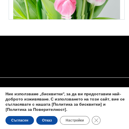
Ние използваме „бисквитки“, за да ви предоставим най-
НАЧАЛО
ЗА НАС
ПОЛИТИКА ЗА БИСКВИТКИ
доброто изживяване. С използването на този сайт, вие се
съгласявате с нашата
[Политика за бисквитки] и
КОНТАКТИ С НАС
[Политика за Поверителност]
.
Close GDPR Cooki
Съгласен
Отказ
Настройки
Новините на
novinite-dnesbg.eu