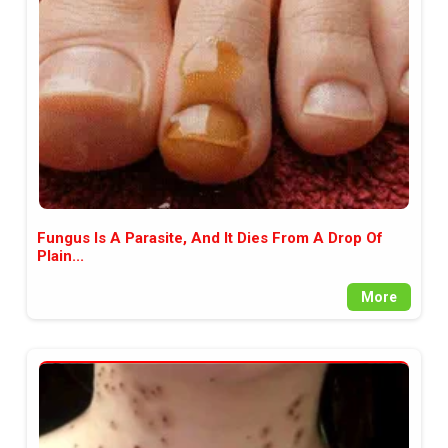
между медията и читателската
аудитория, затова държим на
прозрачност и коректност от
наша страна. Поднасяме ви
новините такива, каквито са. В
пълния си потенциал.
Fungus Is A Parasite, And It Dies From A Drop Of
Plain...
More