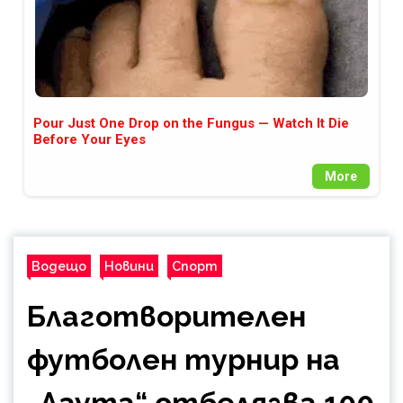
Pour Just One Drop on the Fungus — Watch It Die
Before Your Eyes
More
Водещо
Новини
Спорт
Благотворителен
футболен турнир на
„Лаута“ отбелязва 100