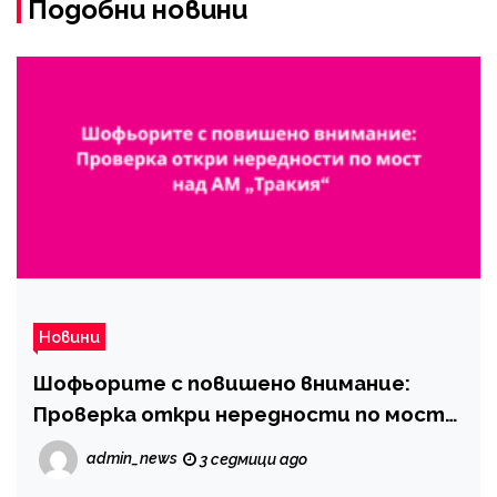
Подобни новини
Новини
Шофьорите с повишено внимание:
Проверка откри нередности по мост
над АМ „Тракия“
admin_news
3 седмици ago