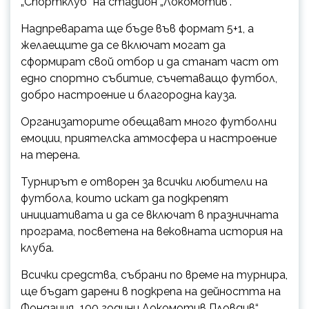
„Спортклуб“ на стадион „Локомотив“.
Надпреварата ще бъде във формат 5+1, а
желаещите да се включат могат да
сформират свой отбор и да станат част от
едно спортно събитие, съчетаващо футбол,
добро настроение и благородна кауза.
Организаторите обещават много футболни
емоции, приятелска атмосфера и настроение
на терена.
Турнирът е отворен за всички любители на
футбола, които искат да подкрепят
инициативата и да се включат в празничната
програма, посветена на вековната история на
клуба.
Всички средства, събрани по време на турнира,
ще бъдат дapeнu в подкрепа на дейността на
Фoндацuя „100 години Локомотив Пловдив“.