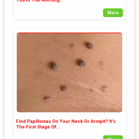
You In The Morning!
More
Find Papillomas On Your Neck Or Armpit? It's
The First Stage Of...