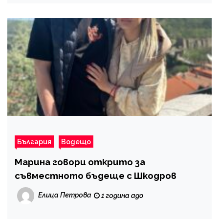
България
Водещо
Марина говори открито за
съвместното бъдеще с Шкодров
Елица Петрова
1 година ago