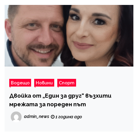
Водещо
Новини
Спорт
Двойка от „Един за друг“ възхити
мрежата за пореден път
admin_news
1 година ago