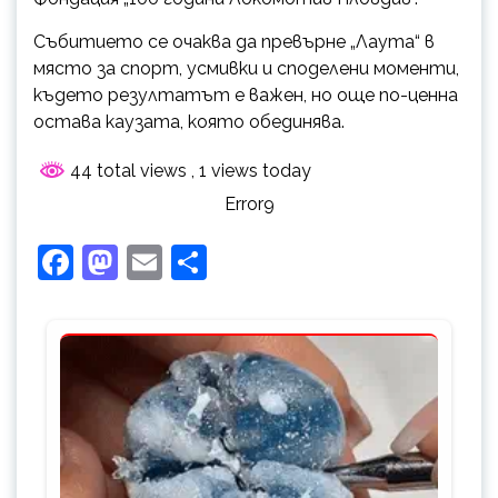
Събитието се очаква да превърне „Лаута“ в
място за спорт, усмивки и споделени моменти,
където резултатът е важен, но още по-ценна
остава каузата, която обединява.
44 total views
, 1 views today
Error9
Facebook
Mastodon
Email
Share