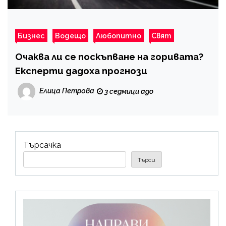
Бизнес
Водещо
Любопитно
Свят
Очаква ли се поскъпване на горивата?
Експерти дадоха прогнози
Елица Петрова
3 седмици ago
Търсачка
Търси