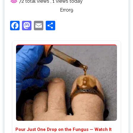
72 total views
, 1 views today
Error9
Facebook
Mastodon
Email
Share
Pour Just One Drop on the Fungus — Watch It