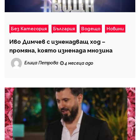
Без Категория
България
Водещо
Новини
Иво Димчев с изненадващ ход –
промяна, която изненада мнозина
Елица Петрова
4 месеца ago