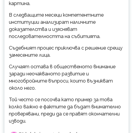
картина.
В следващите месеци компетентните
институции анализират наличните
доказателства и изясняват
последователността на събитията.
Съдебният процес приключва с решение срещу
замесените лица.
Случаят остава в общественото внимание
заради неочакваното развитие и
многобройните въпроси, които възникват
около него.
Той често се посочва като пример за това
колко важно е фактите да бъдат внимателно
проверявани, преди да се правят окончателни
изводи.