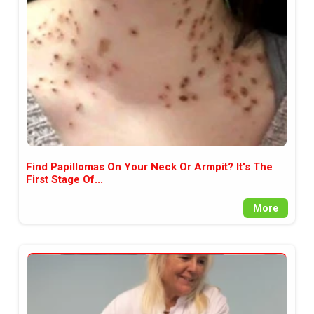
между медията и читателската
аудитория, затова държим на
прозрачност и коректност от
наша страна. Поднасяме ви
новините такива, каквито са. В
пълния си потенциал.
Find Papillomas On Your Neck Or Armpit? It's The
First Stage Of...
More