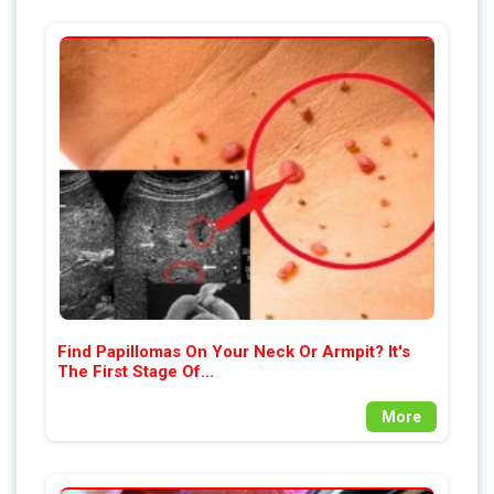
Find Papillomas On Your Neck Or Armpit? It's
The First Stage Of...
More