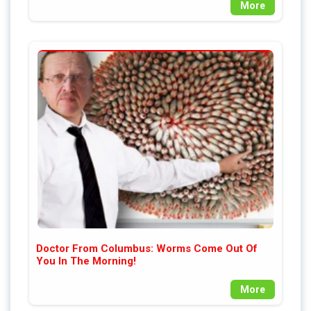
More
Doctor From Columbus: Worms Come Out Of
You In The Morning!
More