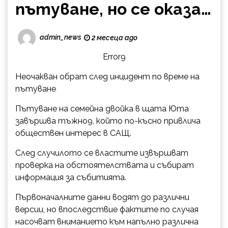
пътуване, но се оказа…
admin_news
2 месеца ago
Error9
Неочакван обрат след инцидент по време на
пътуване
Пътуване на семейна двойка в щата Юта
завършва тъжно9, който по-късно привлича
обществен интерес в САЩ.
След случилото се властите извършват
проверка на обстоятелствата и събират
информация за събитията.
Първоначалните данни водят до различни
версии, но впоследствие фактите по случая
насочват вниманието към напълно различна