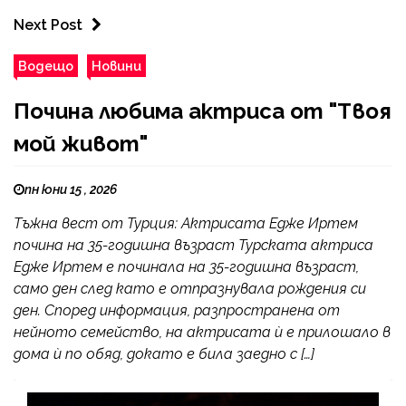
Next Post
Водещо
Новини
Почина любима актриса от "Твоя
мой живот"
пн юни 15 , 2026
Тъжна вест от Турция: Актрисата Едже Иртем
почина на 35-годишна възраст Турската актриса
Едже Иртем е починала на 35-годишна възраст,
само ден след като е отпразнувала рождения си
ден. Според информация, разпространена от
нейното семейство, на актрисата ѝ е прилошало в
дома ѝ по обяд, докато е била заедно с […]