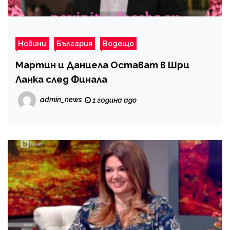
Новини
България
Водещо
Мартин и Даниела Остават в Шри
Ланка след Финала
admin_news
1 година ago