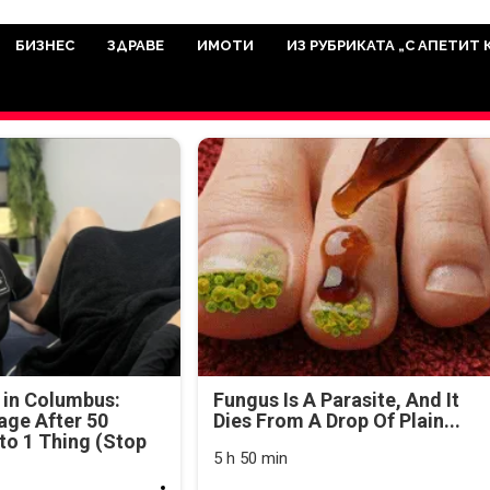
има мисията да отразява всичко знач
икуват на нашия сайт са от досто
БИЗНЕС
ЗДРАВЕ
ИМОТИ
ИЗ РУБРИКАТА „С АПЕТИТ 
а аудитория, затова държим на про
ви новините такива, каквито са. В 
 in Columbus:
Fungus Is A Parasite, And It
age After 50
Dies From A Drop Of Plain...
o 1 Thing (Stop
5 h 50 min