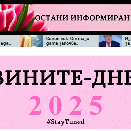
Синоптик: От тази
Извънредна новина
дата започва…
за Петър Стоянов
и твърденията, че
ще се кандидатира
за президент