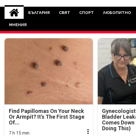
novinite-dnesbg.eu
Novinite-dnesbg.eu е медия, която 
Света. Новините, които се публ
БЪЛГАРИЯ
СВЯТ
СПОРТ
ЛЮБОПИТНО
между медията и читателскат
МНЕНИЯ
страна. Поднасяме 
Find Papillomas On Your Neck
Gynecologist
Or Armpit? It's The First Stage
Bladder Leak
Of...
Comes Down t
Doing This)
7 h 15 min