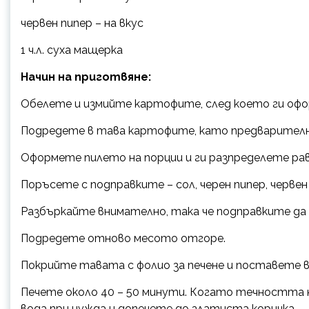
червен пипер – на вкус
1 ч.л. суха мащерка
Начин на приготвяне:
Обелете и измийте картофите, след което ги офо
Подредете в тава картофите, като предварителн
Оформете пилето на порции и ги разпределете ра
Поръсете с подправките – сол, черен пипер, червен
Разбъркайте внимателно, така че подправките да 
Подредете отново месото отгоре.
Покрийте тавата с фолио за печене и поставете в
Печете около 40 – 50 минути. Когато течността
вода при нужда и допечете до златиста коричка.