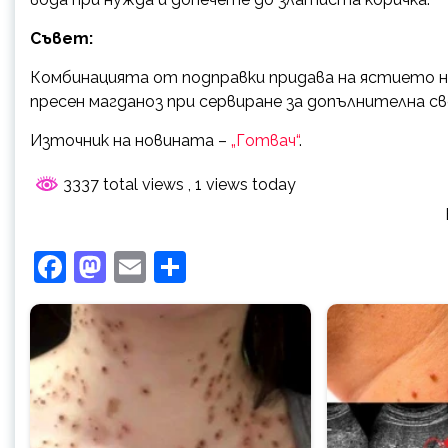
Съвет:
Комбинацията от подправки придава на ястието н
пресен магданоз при сервиране за допълнителна с
Източник на новината –
„Готвач“
.
3337 total views
, 1 views today
Facebook
Mastodon
Email
Share