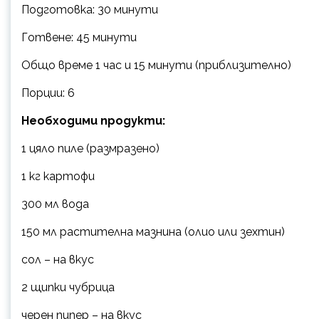
Подготовка: 30 минути
Готвене: 45 минути
Общо време 1 час и 15 минути (приблизително)
Порции: 6
Необходими продукти:
1 цяло пиле (размразено)
1 кг картофи
300 мл вода
150 мл растителна мазнина (олио или зехтин)
сол – на вкус
2 щипки чубрица
черен пипер – на вкус