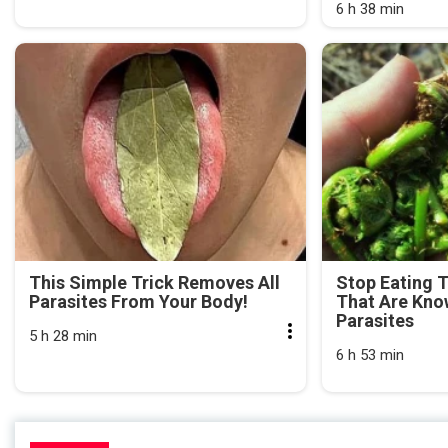
6 h 38 min
This Simple Trick Removes All
Stop Eating 
Parasites From Your Body!
That Are Kno
Parasites
5 h 28 min
6 h 53 min