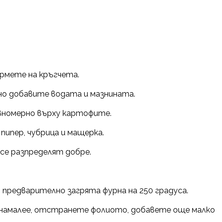
рмете на кръгчета.
о добавите водата и мазнината.
вномерно върху картофите.
 пипер, чубрица и мащерка.
се разпределят добре.
 предварително загрята фурна на 250 градуса.
 намалее, отстранете фолиото, добавете още малко