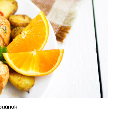
рийпик