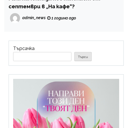
септември в „На кафе“?
admin_news
1 година ago
Търсачка
Търси