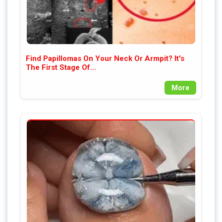
Find Papillomas On Your Neck Or Armpit? It's
The First Stage Of...
More