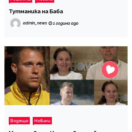
Тутманика на Баба
admin_news
1 година ago
Водещо
Новини