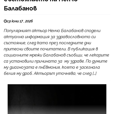
Балабанов
ср юни 17 , 2026
Популярният актьор Ненчо Балабанов сподели
актуална информация за здравословното си
състояние, след като през последните дни
притесни своите почитатели. В публикация в
социалните мрежи Балабанов съобщи, че лекарите
са установили причината за му здраве. По думите
му диагнозата е пнEвмония, която е засегнала
белия му дроб. Актьорът уточнява, че след […]