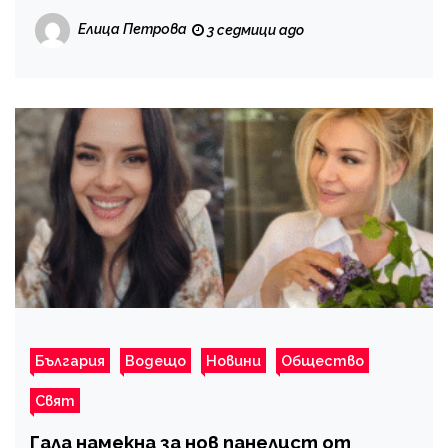
Елица Петрова
3 седмици ago
България
Водещо
Новини
Общество
Свят
Гала намекна за нов панелист от