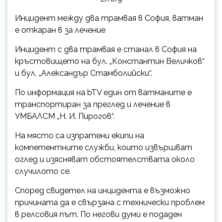
Инцидент между два трамвая в София, ватман
е откаран в за леченue
Инцидент с два трамвая е станал в София на
кръстовището на бул. „Константин Величков“
и бул. „Александър Стамболийски“.
По информация на bTV един от ватманите е
транспортиран за преглед и лечение в
УМБАЛСМ „Н. И. Пирогов“.
На място са изпратени екипи на
компетентните служби, които извършват
оглед и изясняват обстоятелствата около
случилото се.
Според свидетел на инцидента е възможно
причината да е свързана с технически проблем
в релсовия път. По негови думи е подаден