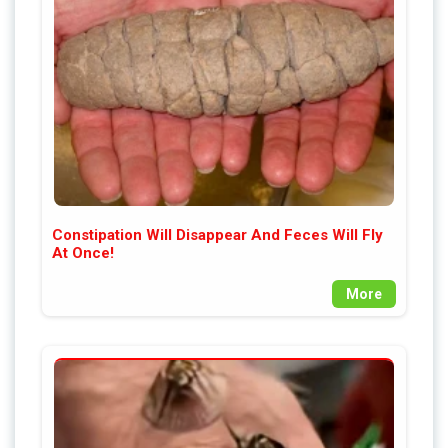
Constipation Will Disappear And Feces Will Fly
At Once!
More