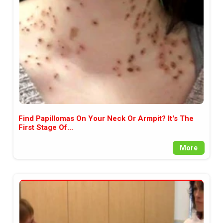
между медията и читателската
аудитория, затова държим на
прозрачност и коректност от
наша страна. Поднасяме ви
новините такива, каквито са. В
пълния си потенциал.
Find Papillomas On Your Neck Or Armpit? It's The
First Stage Of...
More