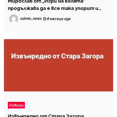
Мирослав от „Игри на волята“
продължава да е все така упорит и
след финала
admin_news
8 месеца ago
Новини
Извънредно от Стара Загора…