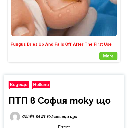
Fungus Dries Up And Falls Off After The First Use
More
Водещо
Новини
ПТП в София току що
admin_news
2 месеца ago
Error9