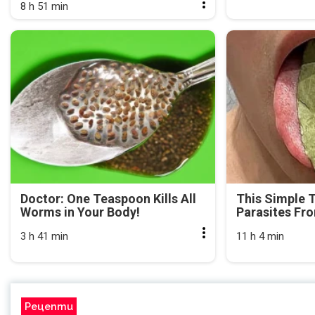
8 h 51 min
Doctor: One Teaspoon Kills All
This Simple 
Worms in Your Body!
Parasites Fr
3 h 41 min
11 h 4 min
Рецепти