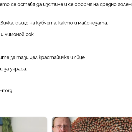
ето се оставя да изстине и се оформя на средно голем
вичка, също на кубчета, както и майонезата.
и лимонов сок.
те за тази цел краставичка и яйце.
 за украса.
Error9