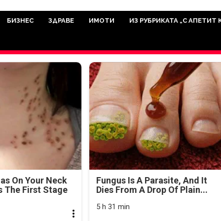
има мисията да отразява всичко знач
икуват на нашия сайт са от досто
БИЗНЕС
ЗДРАВЕ
ИМОТИ
ИЗ РУБРИКАТА „С АПЕТИТ 
а аудитория, затова държим на про
ви новините такива, каквито са. В 
mas On Your Neck
Fungus Is A Parasite, And It
's The First Stage
Dies From A Drop Of Plain...
5 h 31 min