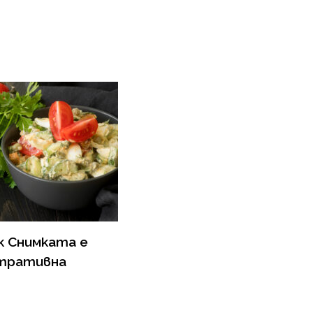
к Снимката е
тративна