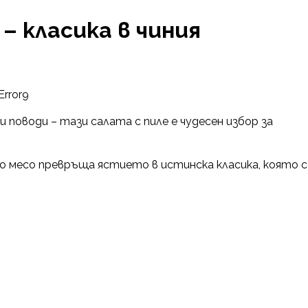
– класика в чиния
Error9
и поводи – тази салата с пиле е чудесен избор за
о месо превръща ястието в истинска класика, която с