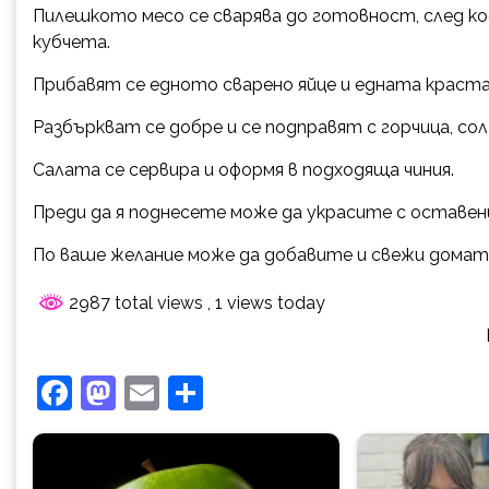
Пилешкото месо се сварява до готовност, след ко
кубчета.
Прибавят се едното сварено яйце и едната краста
Разбъркват се добре и се подправят с горчица, сол 
Салата се сервира и оформя в подходяща чиния.
Преди да я поднесете може да украсите с оставени
По ваше желание може да добавите и свежи домати
2987 total views
, 1 views today
Facebook
Mastodon
Email
Share