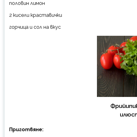
половин лимон
2 кисели краставички
горчица и сол на вкус
Фрийипи
илюс
Приготвяне: