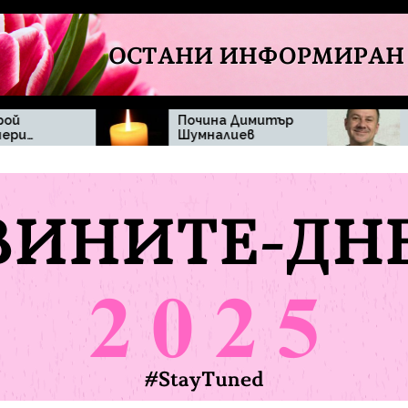
Почина Димитър
Актьорската
Шумналиев
седмица в
„Черешката на
тортата“
впечатли
зрителите с
изисканост и
домашен уют