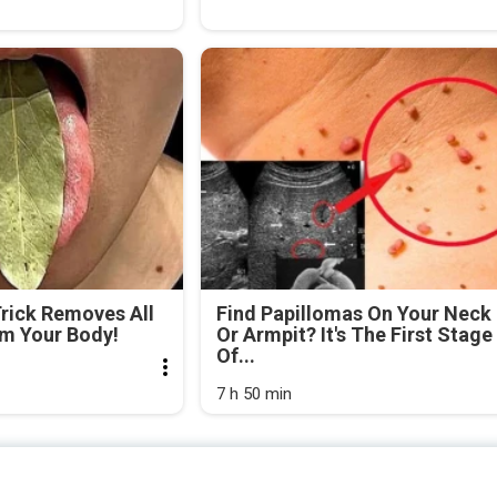
Trick Removes All
Find Papillomas On Your Neck
om Your Body!
Or Armpit? It's The First Stage
Of...
7 h 50 min