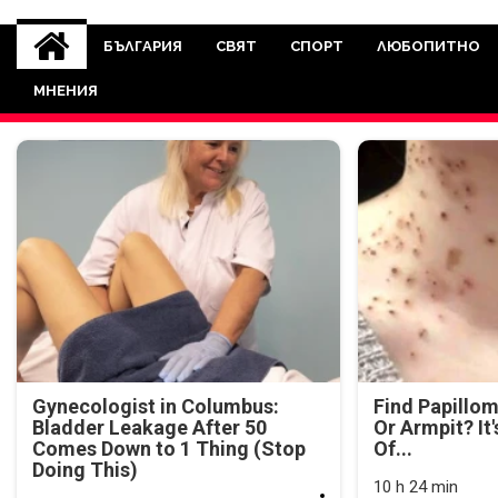
novinite-dnesbg.eu
Novinite-dnesbg.eu е медия, която 
Света. Новините, които се публ
БЪЛГАРИЯ
СВЯТ
СПОРТ
ЛЮБОПИТНО
между медията и читателскат
МНЕНИЯ
страна. Поднасяме 
Gynecologist in Columbus:
Find Papillo
Bladder Leakage After 50
Or Armpit? It
Comes Down to 1 Thing (Stop
Of...
Doing This)
10 h 24 min