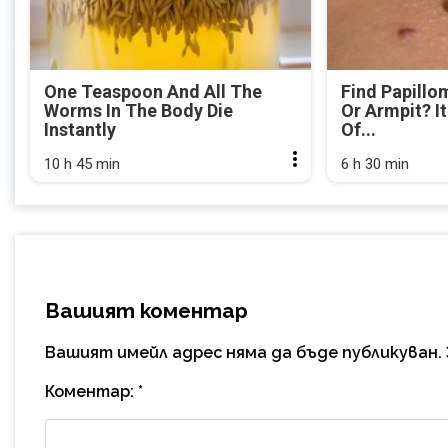
One Teaspoon And All The
Find Papillo
Worms In The Body Die
Or Armpit? It
Instantly
Of...
10 h 45 min
6 h 30 min
Вашият коментар
Вашият имейл адрес няма да бъде публикуван.
Коментар:
*