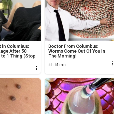
 in Columbus:
Doctor From Columbus:
age After 50
Worms Come Out Of You In
to 1 Thing (Stop
The Morning!
5 h 51 min